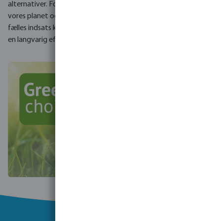
alternativer. For kun sammen kan vi skabe en bedre fremtid for
vores planet og for de fremtidige generationer. Kun gennem
fælles indsats kan vi indføre positive forandringer, som vil have
en langvarig effekt.
Tag endelig fat i os
, hvis du vil vide mere.