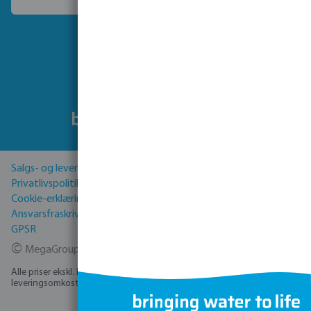
Vælg et andet land
Følg os
Salgs- og leveringsbetingelser
Privatlivspolitik
Cookie-erklæring
Ansvarsfraskrivelse
GPSR
©
MegaGroup Trade 2026
Alle priser ekskl. Moms plus
forsendelsesomkostninger
og eventuelle
leveringsomkostninger, hvis ikke andet er angivet.