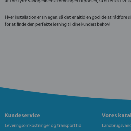
at forstyrre vandgennemstrømningen til poolen, så du effektivt 
Hver installation er sin egen, så det er altid en god ide at rådføre 
for at finde den perfekte løsning til dine kunders behov!
Kundeservice
Vores kata
Leveringsomkostninger og transporttid
Landbrugsvand