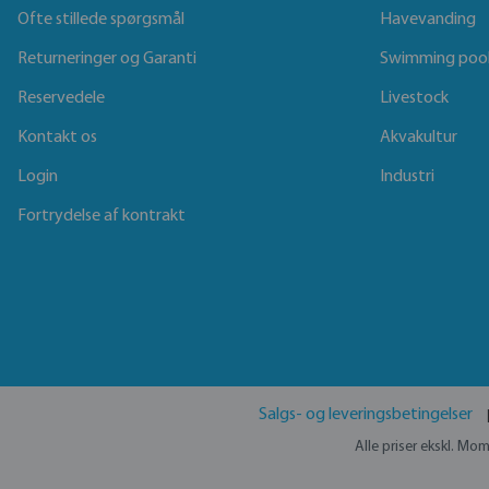
Ofte stillede spørgsmål
Havevanding
Returneringer og Garanti
Swimming poo
Reservedele
Livestock
Kontakt os
Akvakultur
Login
Industri
Fortrydelse af kontrakt
Salgs- og leveringsbetingelser
Alle priser ekskl. Mo