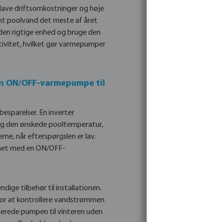
 lave driftsomkostninger og høje
rmt poolvand det meste af året
 den rigtige enhed og bruge den
ivitet, hvilket gør varmepumper
 en ON/OFF-varmepumpe til
besparelser. En inverter
og den ønskede pooltemperatur,
e, når efterspørgslen er lav.
gnet med en ON/OFF-
ge tilbehør til installationen.
 for at kontrollere vandstrømmen
rberede pumpen til vinteren uden