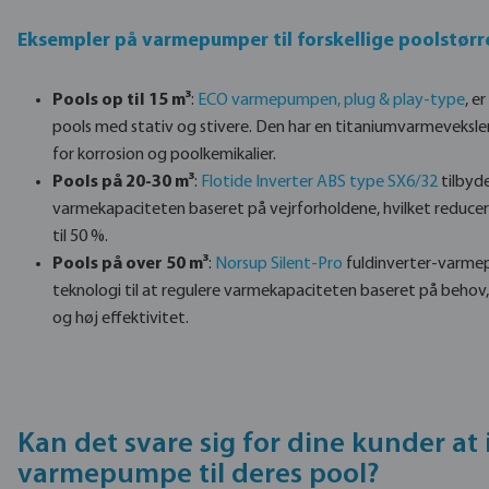
Eksempler på varmepumper til forskellige poolstørr
Pools op til 15 m³
:
ECO varmepumpen, plug & play-type
, e
pools med stativ og stivere. Den har en titaniumvarmeveksle
for korrosion og poolkemikalier.
Pools på 20-30 m³
:
Flotide Inverter ABS type SX6/32
tilbyde
varmekapaciteten baseret på vejrforholdene, hvilket reduce
til 50 %.
Pools på over 50 m³
:
Norsup Silent-Pro
fuldinverter-varme
teknologi til at regulere varmekapaciteten baseret på behov, h
og høj effektivitet.
Kan det svare sig for dine kunder at 
varmepumpe til deres pool?