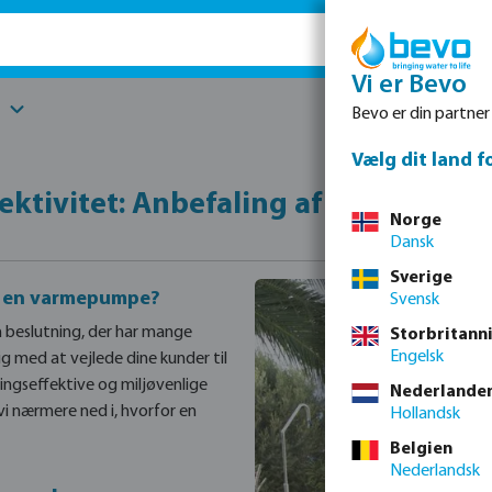
Vi er Bevo
Bevo er din partner
Vælg dit land f
ktivitet: Anbefaling af varmepump
Norge
Dansk
Sverige
 i en varmepumpe?
Svensk
 beslutning, der har mange
Storbritann
Engelsk
ig med at vejlede dine kunder til
ngseffektive og miljøvenlige
Nederlande
vi nærmere ned i, hvorfor en
Hollandsk
Belgien
Nederlandsk