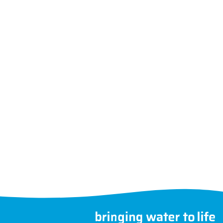
Følg os
Vælg et andet land
©
SR
MegaGroup Trade 2026
kke andet er angivet.