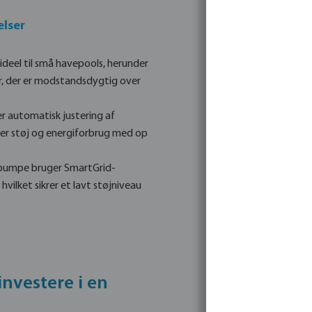
elser
r ideel til små havepools, herunder
r, der er modstandsdygtig over
r automatisk justering af
rer støj og energiforbrug med op
pumpe bruger SmartGrid-
vilket sikrer et lavt støjniveau
investere i en