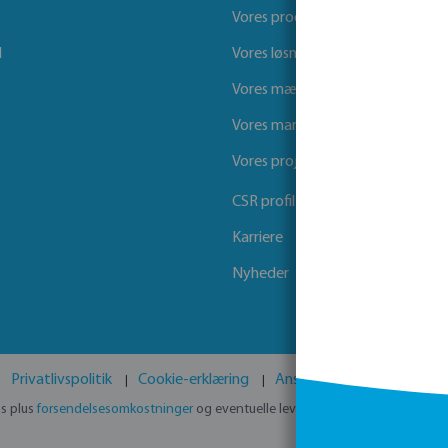
Vores produkter
l
Vores løsninger
Vores mærker
Vores markeder
Vores projekter
CSR profil
Karriere
Nyheder
Privatlivspolitik
Cookie-erklæring
Ansvarsfraskrivelse
GP
ms plus
forsendelsesomkostninger
og eventuelle leveringsomkostninger, hvis i