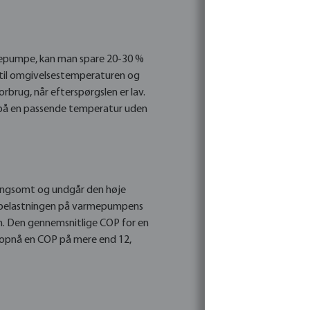
mepumpe, kan man spare 20-30 %
 til omgivelsestemperaturen og
brug, når efterspørgslen er lav.
es på en passende temperatur uden
angsomt og undgår den høje
er belastningen på varmepumpens
n. Den gennemsnitlige COP for en
opnå en COP på mere end 12,