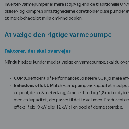
Inverter-varmepumper er mere støjsvag end de traditionelle ON/O
blæser- og kompressorhastighederne opretholder disse pumper et l
et mere behageligt miljø omkring poolen.
At vælge den rigtige varmepumpe
Faktorer, der skal overvejes
Når du hjælper kunder med at vælge en varmepumpe, skal du overv
COP
(Coefficient of Performance): Jo højere COP, jo mere eff
Enhedens effekt
: Match varmepumpens kapacitet med pool
en pool, der er 8 meter lang, 4 meter bred og 1,8 meter dyb
med en kapacitet, der passer til dette volumen. Producenter
effekt, f.eks. 9 kW eller 12 kW til en pool af denne størrelse.