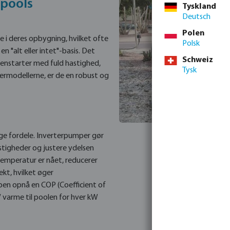
pools
Tyskland
Deutsch
Polen
 i deres opbygning, hvilket ofte
Polsk
n "alt eller intet"-basis. Det
Schweiz
 genstarter med fuld hastighed,
Tysk
termodellerne, er de en robust og
ge fordele. Inverterpumper gør
stigheder og justere ydelsen
 temperatur er nået, reducerer
kt, hvilket øger
pen opnå en COP (Coefficient of
W varme til poolen for hver kW