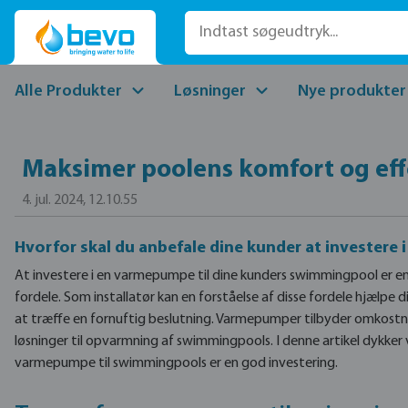
til hovedindhold
Spring til søgning
Gå til hovednavigation
Alle Produkter
Løsninger
Nye produkter
Maksimer poolens komfort og effe
4. jul. 2024, 12.10.55
Hvorfor skal du anbefale dine kunder at investere
At investere i en varmepumpe til dine kunders swimmingpool er en
fordele. Som installatør kan en forståelse af disse fordele hjælpe d
at træffe en fornuftig beslutning. Varmepumper tilbyder omkostni
løsninger til opvarmning af swimmingpools. I denne artikel dykker 
varmepumpe til swimmingpools er en god investering.