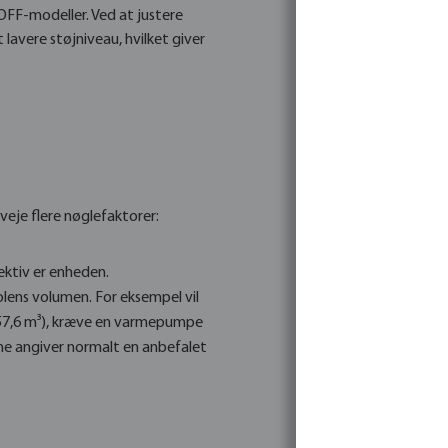
FF-modeller. Ved at justere
avere støjniveau, hvilket giver
eje flere nøglefaktorer:
ektiv er enheden.
ens volumen. For eksempel vil
 (57,6 m³), kræve en varmepumpe
ne angiver normalt en anbefalet