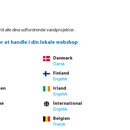
Log på
Indkøbskurv
Reservedele
Om Bevo
Service
Kontakt os
 til alle dine udfordrende vandprojekter.
or at handle i din lokale webshop
er til dine kunder
Danmark
Dansk
Finland
Engelsk
ien
Irland
Engelsk
ne
International
Engelsk
Belgien
Fransk