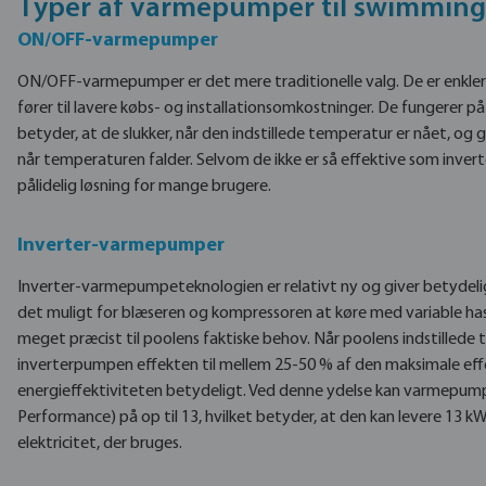
Typer af varmepumper til swimming
ON/OFF-varmepumper
ON/OFF-varmepumper er det mere traditionelle valg. De er enklere
fører til lavere købs- og installationsomkostninger. De fungerer på e
betyder, at de slukker, når den indstillede temperatur er nået, og
når temperaturen falder. Selvom de ikke er så effektive som inver
pålidelig løsning for mange brugere.
Inverter-varmepumper
Inverter-varmepumpeteknologien er relativt ny og giver betydeli
det muligt for blæseren og kompressoren at køre med variable ha
meget præcist til poolens faktiske behov. Når poolens indstillede
inverterpumpen effekten til mellem 25-50 % af den maksimale effe
energieffektiviteten betydeligt. Ved denne ydelse kan varmepum
Performance) på op til 13, hvilket betyder, at den kan levere 13 k
elektricitet, der bruges.