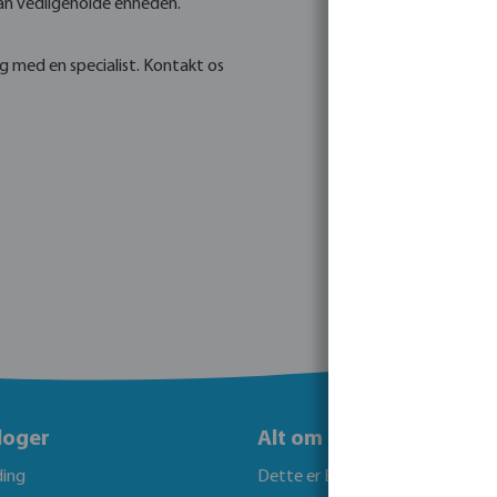
kan vedligeholde enheden.
sig med en specialist. Kontakt os
loger
Alt om Bevo
ing
Dette er Bevo