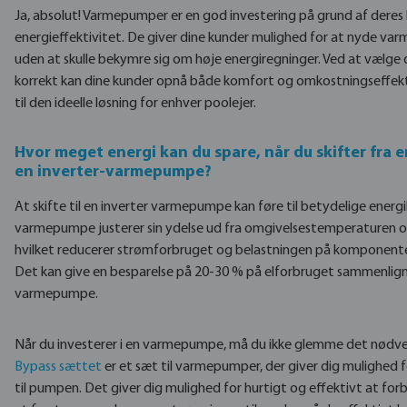
Ja, absolut! Varmepumper er en god investering på grund af deres
energieffektivitet. De giver dine kunder mulighed for at nyde va
uden at skulle bekymre sig om høje energiregninger. Ved at vælge
korrekt kan dine kunder opnå både komfort og omkostningseffekt
til den ideelle løsning for enhver poolejer.
Hvor meget energi kan du spare, når du skifter fra
en inverter-varmepumpe?
At skifte til en inverter varmepumpe kan føre til betydelige energi
varmepumpe justerer sin ydelse ud fra omgivelsestemperaturen 
hvilket reducerer strømforbruget og belastningen på komponentern
Det kan give en besparelse på 20-30 % på elforbruget sammenli
varmepumpe.
Når du investerer i en varmepumpe, må du ikke glemme det nødvendi
Bypass sættet
er et sæt til varmepumper, der giver dig mulighed
til pumpen. Det giver dig mulighed for hurtigt og effektivt at fo