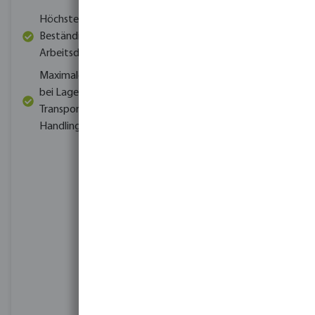
Wasserdurchlässigkeit
Höchste
führen, was sich negativ
Beständigkeit gegen
auf das
Arbeitsdruck
Zwiebelwachstum
auswirken kann.
Ein
Maximale Flexibilität
Filtersystem hilft, dies zu
bei Lagerung,
verhindern, indem es
Transport und
überschüssiges Wasser
Handling
und Verunreinigungen
entfernt, für eine
ausreichende Belüftung
des Bodens sorgt und die
Pflanzenwurzeln mit den
notwendigen
Nährstoffen versorgt.
Unsere Empfehlung ist
die
AZUD
Inline-
Helixfilter, erhältlich in