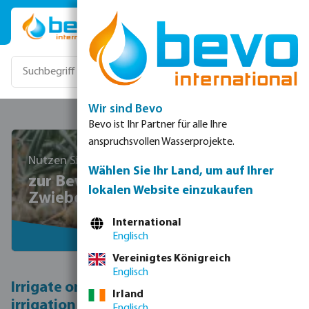
Zum Hauptinhalt springen
Wir sind Bevo
Bevo ist Ihr Partner für alle Ihre
anspruchsvollen Wasserprojekte.
Nutzen Sie Tropfbewässerung
Wählen Sie Ihr Land, um auf Ihrer
zur Bewässerung von
lokalen Website einzukaufen
Zwiebelfelder
International
Englisch
Vereinigtes Königreich
Englisch
Irrigate onions effectively with drip
Irland
irrigation
Englisch