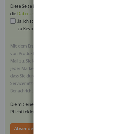
Diese Seite ist durch reCAPTCHA geschützt und es gelten
die
Datenschutzrichtlinie
und
Nutzungsbedingungen
.
Ja, ich stimme den
AGB
und der
Datenschutzerklärung
zu Bevo.
*
Mit dem Erstellen eines Kontos stimmen Sie dem Erhalt
von Produktinformationen und Werbeangeboten per E-
Mail zu. Sie können sich jederzeit über den Abmeldelink in
jeder Marketing-E-Mail abmelden. Bitte beachten Sie,
dass Sie durch die Abmeldung auch keine wichtigen
Servicemitteilungen mehr erhalten, wie z. B.
Benachrichtigungen über Preisänderungen.
Die mit einem Stern (*) markierten Felder sind
Pflichtfelder.
Absenden