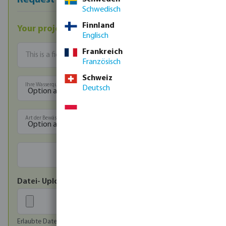
Request a quotation
Schwedisch
Finnland
Your projects
Englisch
Frankreich
Französisch
Schweiz
Ihre Wasserquelle
Deutsch
Art der Bewässerung
Datei- Upload
Erlaubte Dateien: image/jpeg, image/png, image/bmp,