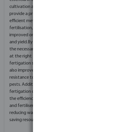
cultivation as they can
provide a precise and
efficient method of
fertilisation, leading to
improved onion growth
and yield.By providing
the necessary nutrients
at the right time, a
fertigation system can
also improve the plant's
resistance to disease and
pests. Additionally,
fertigation can improve
the efficiency of water
and fertiliser use,
reducing waste and
saving resources.