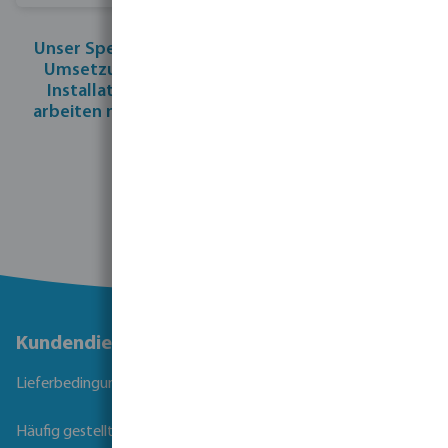
Unser Spezialistenteam unterstützt Sie bei der
Umsetzung Ihres Projekts.
Teilen Sie uns Ihre
Installations- und Kontaktdaten mit und wir
arbeiten mit Ihnen zusammen, um Ihr Projekt in
Gang zu bringen.
Füllen Sie das Formular aus
Kundendienst
Lieferbedingungen
Häufig gestellte Fragen