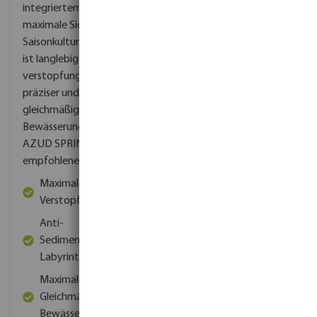
integriertem Tropfer, die
Bewässerung und
maximale Sicherheit für
Entwässerung der
Saisonkulturen bietet.
Es
Pflanzen gewährleisten.
ist langlebiger,
Zwiebeln benötigen zum
verstopfungssicherer,
Wachsen und Entwickeln
präziser und
eine bestimmte Menge
gleichmäßiger beim
an Feuchtigkeit, und ein
Bewässerungsprozess.
gut konzipiertes
AZUD SPRINT ist unsere
Filtersystem kann dabei
empfohlene Wahl.
helfen, die
Maximaler Schutz vor
Wasserversorgung der
Verstopfung
Kultur zu regulieren.
Darüber hinaus können
Anti-
sich die
Sedimentations-
Bodenbedingungen in
Labyrinth
Zwiebelfeldern
Maximale
verdichten und zu einer
Gleichmäßigkeit der
verringerten
Bewässerung