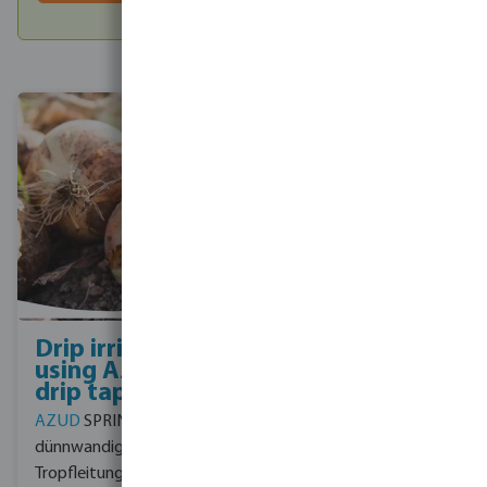
Drip irrigation
Filtersysteme
using AZUD
Filtersysteme spielen im
drip tape
Zwiebelanbau eine
AZUD
SPRINT ist eine
entscheidende Rolle,
dünnwandige
indem sie die
Tropfleitung mit
ordnungsgemäße