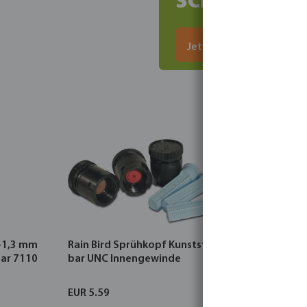
schnell bes
Jetzt bestellen
-1,3 mm
Rain Bird Sprühkopf Kunststoff 3.5
ar 7110
bar UNC Innengewinde
EUR 5.59