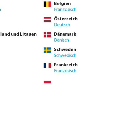
Belgien
h
Französisch
Österreich
Deutsch
tland und Litauen
Dänemark
lter und Fittings bis hin zu Tropfschlauch. Wählen Sie aus über
Dänisch
Schweden
Schwedisch
Frankreich
Französisch
tte
für
 also