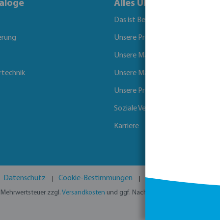
aloge
Alles Über Bevo
Das ist Bevo
erung
Unsere Produkte
Unsere Marken
rtechnik
Unsere Märkte
Unsere Projekte
Soziale Verantwortung der Unt
Karriere
Datenschutz
Cookie-Bestimmungen
Haftungsausschluss
l. Mehrwertsteuer zzgl.
Versandkosten
und ggf. Nachnahmegebühren, wenn ni