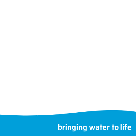
Folgen Sie uns
Ein anderes Land wählen
ernehmen
©
GPSR
MegaGroup Trade 2026
cht anders angegeben.