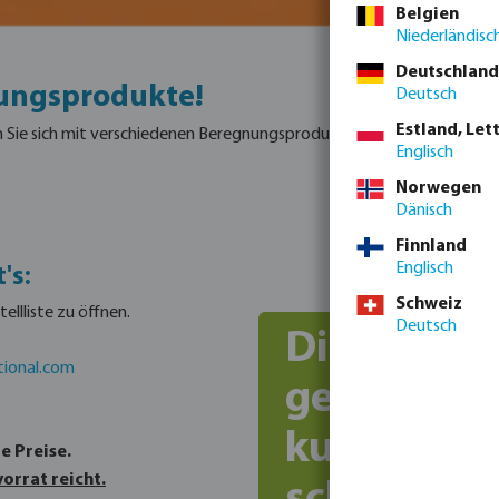
Belgien
Niederländisc
Deutschland
ungsprodukte!
Deutsch
Estland, Let
ie sich mit verschiedenen Beregnungsprodukten ein. Von Düsen über Fi
Englisch
Norwegen
Dänisch
Finnland
Englisch
's:
Schweiz
ellliste zu öffnen.
Deutsch
Diese Raba
tional.com
gelten nur 
kurze Zeit,
e Preise.
orrat reicht.