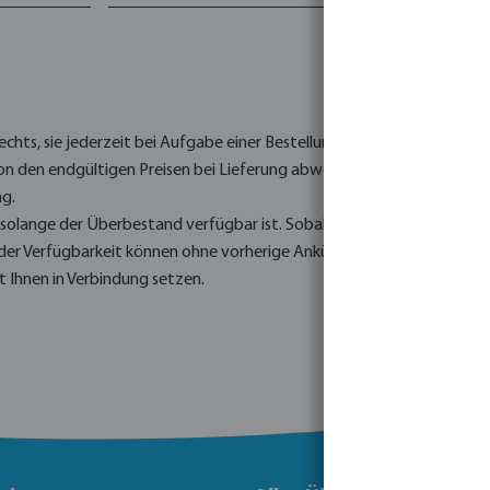
Rechts, sie jederzeit bei Aufgabe einer Bestellung zu beenden.
 von den endgültigen Preisen bei Lieferung abweichen, insbesondere
ng.
g, solange der Überbestand verfügbar ist. Sobald der Überbestand ers
der Verfügbarkeit können ohne vorherige Ankündigung erfolgen. Die A
t Ihnen in Verbindung setzen.