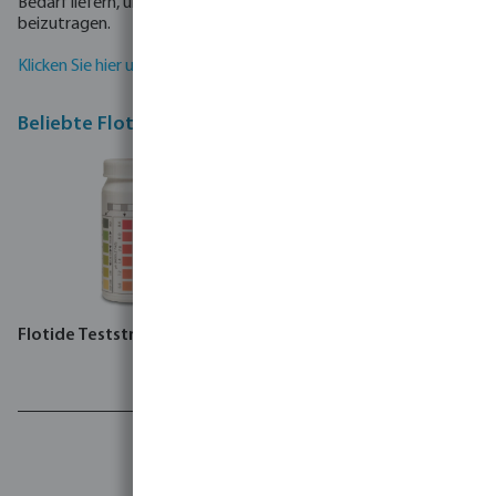
Bedarf liefern, um weltweit zur Lösung von Wasserproblemen
beizutragen.
Klicken Sie hier und erfahren Sie mehr über Bevo's Produkte
Beliebte Flotide Produkte
Flotide Teststreifen
Flotide Fernbedienung