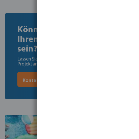
Können wir Ihnen bei
Ihren Projekten behilflich
sein?
Lassen Sie uns die besten Flotide-Produkte für Ihre
Projektanforderungen finden.
Kontaktieren Sie uns