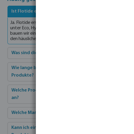
Ist Flotide ein neuer Brand?
Ja. Flotide ersetzt Produkte, die Sie möglicherweise zuvor
unter Eco, Hydro-S und Mega gekauft haben. Mit Flotide
bauen wir ein klareres und stärkeres Markensortiment für
den häuslichen Wassergebrauch auf.
Was sind die Vorteile von Flotide?
Wie lange beträgt die Garantiezeit für Flotide-
Produkte?
Welche Produkte bieten Sie unter der Marke Flotide
an?
Welche Marken bieten Sie an?
Kann ich eine komplette Installation mit Flotide-