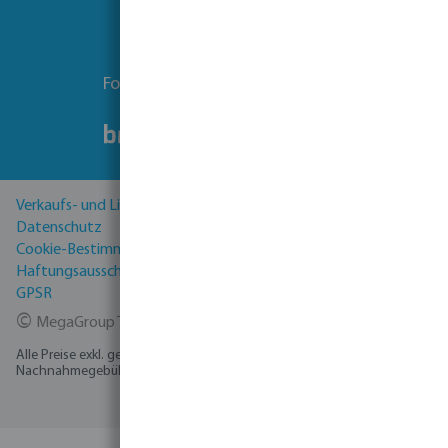
Folgen Sie uns
Verkaufs- und Lieferbedingungen
Datenschutz
Cookie-Bestimmungen
Haftungsausschluss
GPSR
©
MegaGroup Trade 2026
Alle Preise exkl. gesetzl. Mehrwertsteuer zzgl.
Versandkosten
und ggf.
Nachnahmegebühren, wenn nicht anders angegeben.