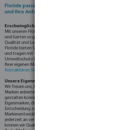
Flotide passen wir individuell an Ihren Projektplan
und Ihre Anforderungen an
Erschwinglich & umweltfreundlich
Mit unseren Flotide-Produkten können Ihre Kunden ihren Pool
und Garten so genießen, wie sie es möchten, zuverlässige
Qualität und Luxusgefühl zu erschwinglichen Preisen. Mit
Flotide bieten Sie ihnen ein echtes Preis-Leistungs-Verhältnis
und tragen mit wasser- und stromsparenden Produkten zum
Umweltschutz bei. Es ist sogar möglich, das Flotide-Erlebnis mit
Ihrer eigenen Marke anzubieten.
Kontaktieren Sie uns
für weitere Informationen.
Unsere Eigenmarken sind die clevere Wahl
Wir freuen uns, Ihnen eine große Auswahl an Produkten und
Marken anbieten zu können, damit Sie Ihre Installationen so
gestalten können, wie Sie es möchten. Flotide ist eine der
Eigenmarken, die wir Ihnen anbieten, um eine gute
Entscheidung zu treffen. Da wir die Produkt- und
Markenentwicklung kontrollieren, können wir unser Sortiment
jederzeit an veränderte Nachfrage anpassen. Aus diesem Grund
können wir Qualitätsmarken und die besten Produkte für jeden