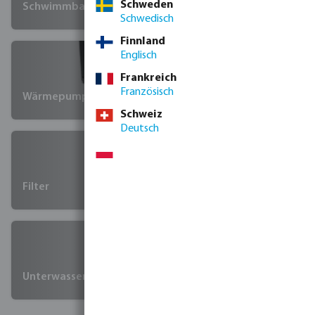
Schweden
Schwimmbadpumpen
Schwedisch
Finnland
Englisch
Frankreich
Französisch
Wärmepumpen
Schweiz
Deutsch
Filter
Unterwasserbeleuchtung