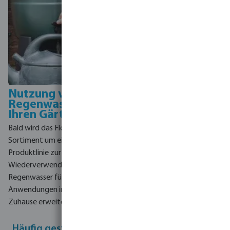
Nutzung von
Regenwasser in
Ihren Gärten
Bald wird das Flotide-
Sortiment um eine
Produktlinie zur
Wiederverwendung von
Regenwasser für
Anwendungen in und um Ihr
Zuhause erweitert.
Häufig gestellte Fragen