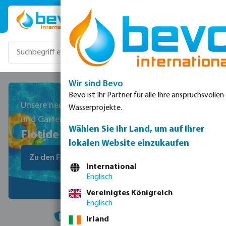
Zum Hauptinhalt springen
Wir sind Bevo
Bevo ist Ihr Partner für alle Ihre anspruchsvollen
Unsere neue Marke für alle Pool-
Wasserprojekte.
und Gartenbewässerungslösungen
Wählen Sie Ihr Land, um auf Ihrer
Flotide
lokalen Website einzukaufen
Zu den Flotide Produkten
International
Englisch
Vereinigtes Königreich
Englisch
Lösungen
für Pools, Bewässerungs- und Regenwasser
Irland