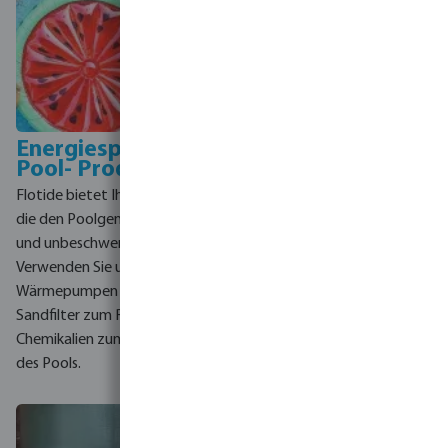
Energiesparende
Wassereffiziente
Pool- Produkte
Bewässerungsproje
Flotide bietet Ihnen Produkte,
In Kürze finden Sie hier auch
die den Poolgenuss einfacher
eine Reihe von Flotide-
und unbeschwerter machen.
Produkten, um Gärten
Verwenden Sie unsere
effizient zu bewässern.
Wärmepumpen zum Heizen,
Denken Sie an Schläuche,
Sandfilter zum Reinigen und
Sprinkler und Zubehör.
Chemikalien zum Desinfizieren
des Pools.