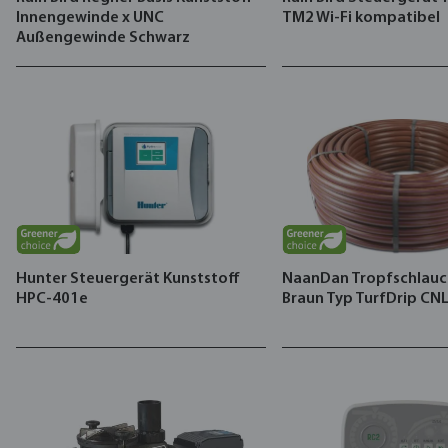
Innengewinde x UNC
TM2 Wi-Fi kompatibel
Außengewinde Schwarz
Hunter Steuergerät Kunststoff
NaanDan Tropfschlauch
HPC-401e
Braun Typ TurfDrip CN