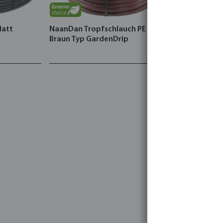
latt
NaanDan Tropfschlauch PE 3 bar
Rain Bird R
Braun Typ GardenDrip
Innengewin
Außengewi
1804-SAM-P
Protect De