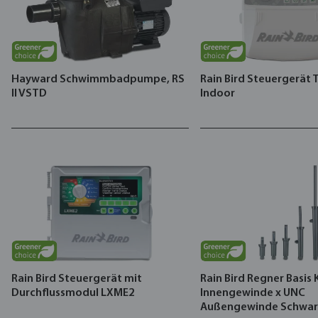
Hayward Schwimmbadpumpe, RS
Rain Bird Steuergerät 
II VSTD
Indoor
Rain Bird Steuergerät mit
Rain Bird Regner Basis 
Durchflussmodul LXME2
Innengewinde x UNC
Außengewinde Schwar