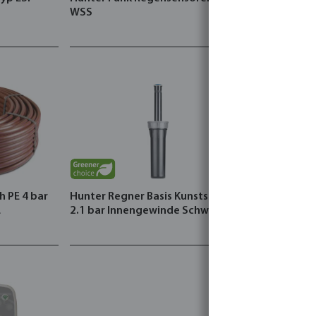
WSS
Mini 3
 PE 4 bar
Hunter Regner Basis Kunststoff
L
2.1 bar Innengewinde Schwarz