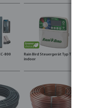
CC-800
Rain Bird Steuergerät Typ TM2
DAB Hauswa
indoor
Max