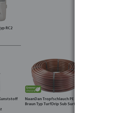
Typ RC2
Kunststoff
NaanDan Tropfschlauch PE 4 bar
Braun Typ TurfDrip Sub Surface
z