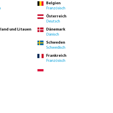
Belgien
h
Französisch
Österreich
Deutsch
underschöne Außenbereiche.
tland und Litauen
Dänemark
Dänisch
Schweden
Schwedisch
Frankreich
Französisch
uergerät X2 Outdoor