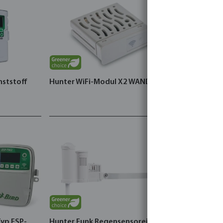
nststoff
Hunter WiFi-Modul X2 WAND
Typ ESP-
Hunter Funk Regensensoreinheit
DAB Hauswa