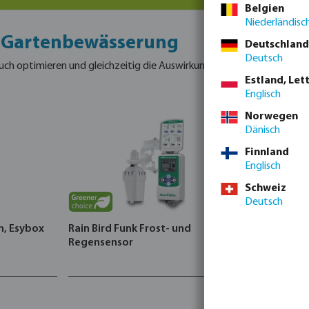
Belgien
Niederländisc
r Gartenbewässerung
Deutschland
Deutsch
ch optimieren und gleichzeitig die Auswirkungen minimieren, für w
Estland, Let
Englisch
Norwegen
Dänisch
Finnland
Englisch
Schweiz
Deutsch
n, Esybox
Rain Bird Funk Frost- und
Hunter Ste
Regensensor