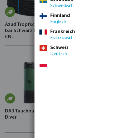
Schwedisch
Finnland
Englisch
Azud Tropfschlauch PE 4.0
Azud Tropfschlauch 4 bar
bar Schwarz Typ Premier
Schwarz Typ Premier PC
Frankreich
CNL
Französisch
Schweiz
Deutsch
DAB Tauchpumpe, ESYBOX
DAB Hauswasserstation,
Diver
Esybox Mini 3