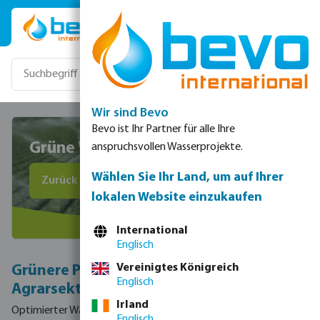
Zum Hauptinhalt springen
Wir sind Bevo
Bevo ist Ihr Partner für alle Ihre
Grüne Wahl im Agrarsektor
anspruchsvollen Wasserprojekte.
Wählen Sie Ihr Land, um auf Ihrer
Zurück zur Übersicht
lokalen Website einzukaufen
International
Englisch
Vereinigtes Königreich
Grünere Produktalternativen im
Englisch
Agrarsektor
Irland
Optimierter Wasserverbrauch, reduzierte Chemikalien und
Englisch