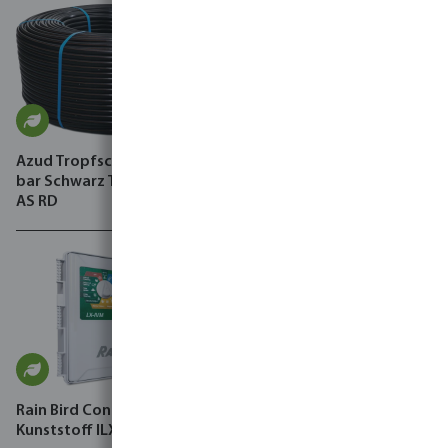
Azud Tropfschlauch PE 4.0
Winkel 90° PP 10 bar Klemm
bar Schwarz Typ Premier PC
x Außengewinde
AS RD
Schwarz/Grün
Rain Bird Controller
Kunststoff ILX-IVM