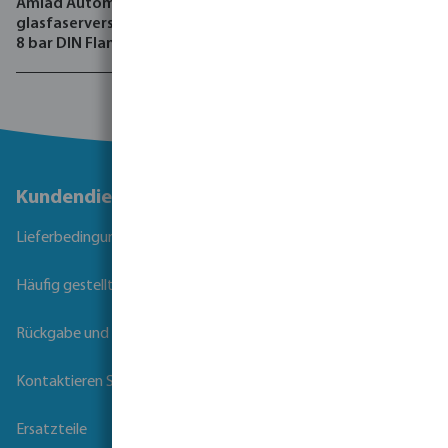
Amiad Automatischer Filter
Azud Tropfschlauch PE 4
glasfaserverstärktes Nylon
bar Schwarz Typ Premier PC
8 bar DIN Flansch
AS
Schwarz/Grün Typ Mini
Sigma Angle
Kundendienst
Lieferbedingungen
Häufig gestellte Fragen
Rückgabe und Garantie
Kontaktieren Sie uns
Ersatzteile