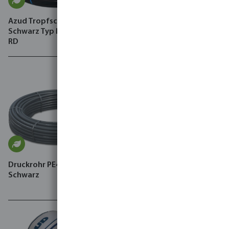
Azud Tropfschlauch 4 bar
Azud Tropfschlauch PE 4.0
Schwarz Typ Premier PC AS
bar Braun Typ Greentec PC
RD
Druckrohr PE40 4 bar Glatt
Amiad Automatischer Filter
Schwarz
glasfaserverstärktes Nylon
8 bar Außengewinde
Schwarz/Grün Typ Mini
Sigma Angle