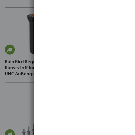
Rain Bird Regner Basis
Kunststoff Innengewinde x
UNC Außengewinde
Schwarz Typ RD 1804-SAM-
PRS 3,1 bar with Flow
Protect Device