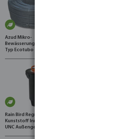
Azud Mikro-
Azud Tropfschlauch PE
Bewässerungsschlauch PE
Schwarz Typ Sprint
Typ Ecotubo
Rain Bird Regner Basis
Kunststoff Innengewinde x
UNC Außengewinde