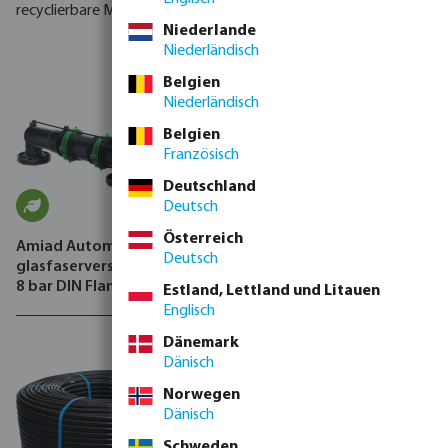
recyclierbare Materialien
Niederlande
Niederländisch
Belgien
Niederländisch
Belgien
Französisch
Deutschland
Deutsch
Österreich
Amiad Automatischer Filter
Rain Bird Steuergerät
Deutsch
glasfaserverstärktes Nylon
ESP4ME3EUR
8 bar DIN Flansch
Estland, Lettland und Litauen
Schwarz/Grün Typ Mini
Englisch
Sigma On-line
Dänemark
Dänisch
Norwegen
Dänisch
Schweden