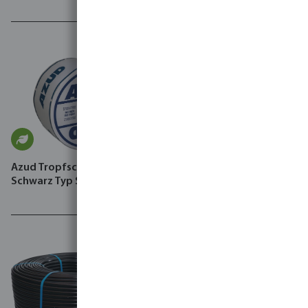
Azud Tropfschlauch PE
Schwarz Typ Sprint