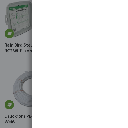
Rain Bird Steuergerät Typ
Azud Tropfschlauch PE
RC2 Wi-Fi kompatibel
Schwarz Typ Sprint
Druckrohr PE40 4 bar Glatt
DAB Hauswasserstation,
Weiß
Esybox Max