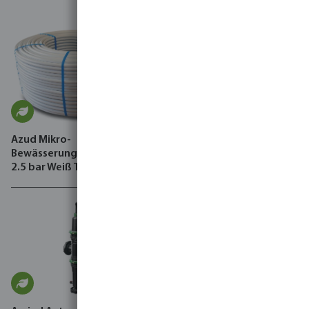
Azud Mikro-
Profec PVC-Kleber Typ THF-
Bewässerungsschlauch PE
frei
2.5 bar Weiß Typ Hidro-P