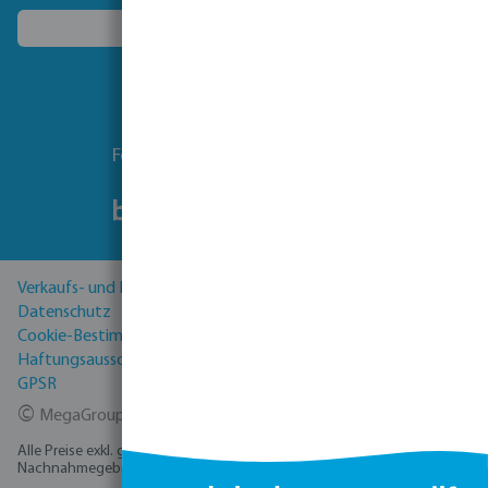
Ein anderes Land wählen
Folgen Sie uns
Verkaufs- und Lieferbedingungen
Datenschutz
Cookie-Bestimmungen
Haftungsausschluss
GPSR
©
MegaGroup Trade 2026
Alle Preise exkl. gesetzl. Mehrwertsteuer zzgl.
Versandkosten
und ggf.
Nachnahmegebühren, wenn nicht anders angegeben.