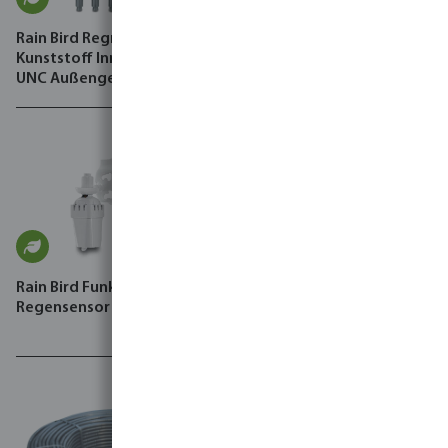
Rain Bird Regner Basis
Rain Bird Steuergerät Typ
Kunststoff Innengewinde x
ESP-TM2 Wi-Fi kompatibel
UNC Außengewinde
Schwarz
Rain Bird Funk Frost- und
Regensensor