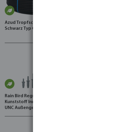
Azud Tropfschlauch 4 bar
Amiad Automatischer Filter
Schwarz Typ Geniun HD PC
glasfaserverstärktes Nylon
8 bar Außengewinde
Schwarz/Grün Typ Mini
Sigma On-line
Rain Bird Regner Basis
Kunststoff Innengewinde x
UNC Außengewinde
Schwarz