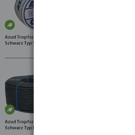
Azud Tropfschlauch PE
Schwarz Typ Sprint
Azud Tropfschlauch
NaanDan Tropfschlauch PE
Schwarz Typ PRO
4 bar Schwarz Typ Amnon
PC CNL