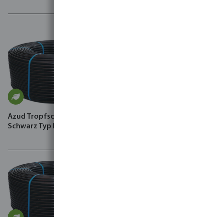
Azud Tropfschlauch 4 bar
Viridix Gen3 system,
Schwarz Typ Premier PC AS
including lot device, 2
Rootsense sensors,
installation kit and 1-year
subscription