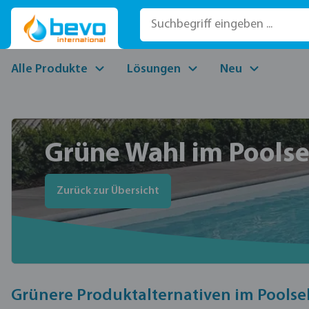
 Hauptinhalt springen
Zur Suche springen
Zur Hauptnavigation springen
Alle Produkte
Lösungen
Neu
Grüne Wahl im Pools
Zurück zur Übersicht
Grünere Produktalternativen im Poolse