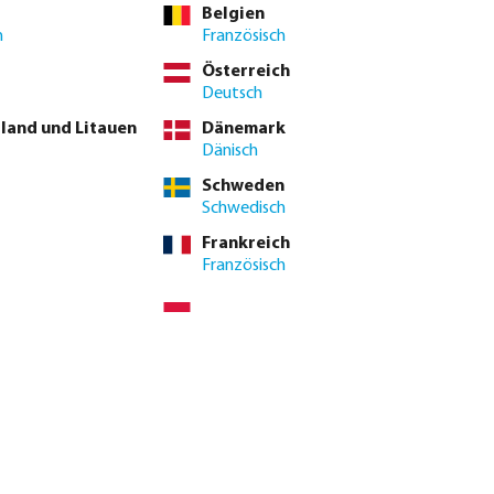
erlebnis gewährleisten
Belgien
h
Französisch
Österreich
Deutsch
tland und Litauen
Dänemark
Dänisch
Schweden
Schwedisch
Frankreich
Französisch
chwimmbadpumpe, RS
Pentair Schwimmbadpumpe,
WhisperFlo VS2m