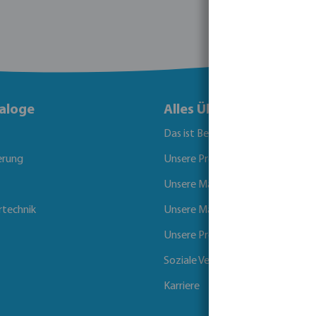
aloge
Alles Über Bevo
Das ist Bevo
erung
Unsere Produkte
Unsere Marken
rtechnik
Unsere Märkte
Unsere Projekte
Soziale Verantwortung der Unt
Karriere