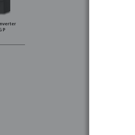
nverter
G P