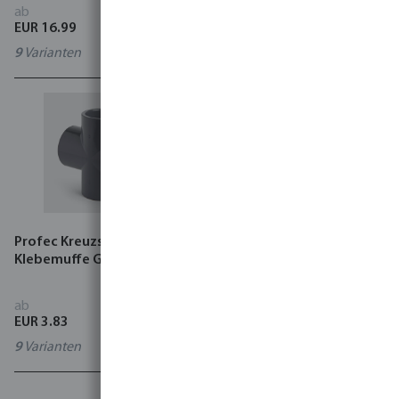
ab
ab
EUR 16.99
EUR 4.61
9
Varianten
10
Varianten
Profec Kreuzstück PVC-U
VDL Gewindemuffe PVC-U
Klebemuffe Grau
Klebemuffe x
Innengewinde Grau Typ
verstärkt
ab
ab
EUR 3.83
EUR 3.85
9
Varianten
15
Varianten