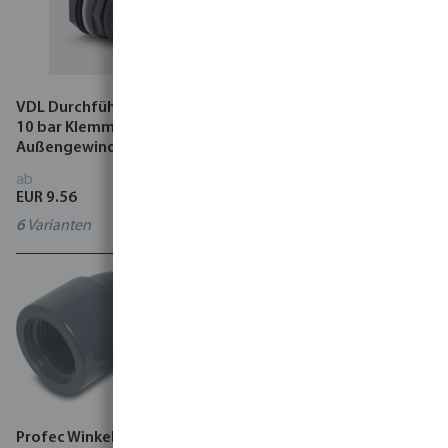
VDL Durchführung PVC-U
Profec Winkel 90° PVC-U 10
10 bar Klemm x
bar Klebemuffe x
Außengewinde Grau
Außengewinde Grau
ab
ab
EUR 9.56
EUR 2.73
6
Varianten
9
Varianten
Profec Winkel 90° PVC-U 10
Profec Winkel 90° PVC-U 10