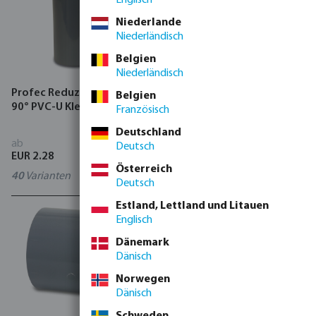
Niederlande
Niederländisch
Belgien
Niederländisch
Profec Reduzier T-Stück
Profec Bogen 90° PVC-U
Belgien
90° PVC-U Klebemuffe Grau
Klebemuffe Grau Typ aus
Französisch
Rohr hergestellt
Deutschland
ab
ab
Deutsch
EUR 2.28
EUR 3.46
Österreich
40
Varianten
15
Varianten
Deutsch
Estland, Lettland und Litauen
Englisch
Dänemark
Dänisch
Norwegen
Dänisch
Schweden