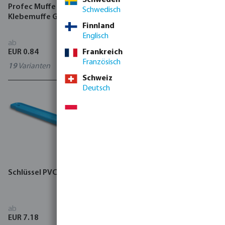
Profec Muffe PVC-U
Druckrohr PVC-U 10 bar
Schwedisch
Klebemuffe Grau
Glatt Grau
Finnland
Englisch
ab
ab
Frankreich
EUR 0.84
EUR 6.60
Französisch
19
Varianten
8
Varianten
Schweiz
Deutsch
Schlüssel PVC-U
Profec T-Stück 90° PVC-U
Klebemuffe Grau
ab
ab
EUR 7.18
EUR 1.62