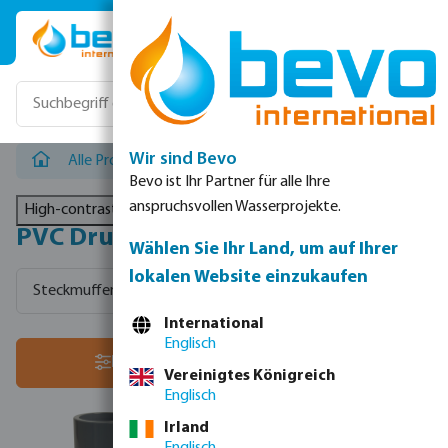
Zum Hauptinhalt springen
Wir sind Bevo
Alle Produkte
/
PVC Drucksysteme
Bevo ist Ihr Partner für alle Ihre
anspruchsvollen Wasserprojekte.
High-contrast mode
PVC Drucksysteme
Wählen Sie Ihr Land, um auf Ihrer
lokalen Website einzukaufen
Steckmuffen Druckfittings
Imperial PVC Druckfittings
International
Englisch
Sortiere nach:
Filter
Vereinigtes Königreich
Englisch
Irland
Englisch