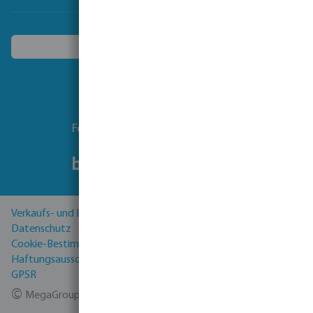
Ein anderes Land wählen
Folgen Sie uns
Verkaufs- und Lieferbedingungen
Datenschutz
Cookie-Bestimmungen
Haftungsausschluss
GPSR
©
MegaGroup Trade 2026