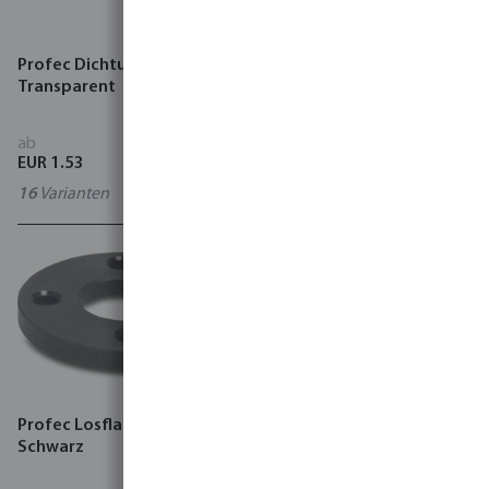
Profec Dichtung EVA
Profec Winkel 90° PVC-U
Transparent
Klebemuffe Grau
ab
ab
EUR 1.53
EUR 1.26
16
Varianten
20
Varianten
Profec Losflansch PP
Profec Verschraubung PVC-
Schwarz
U Klebemuffe Grau