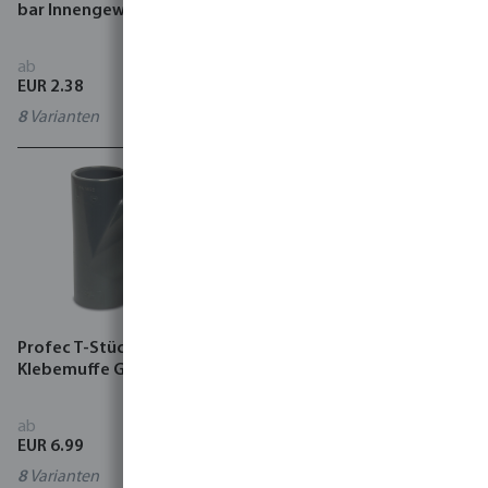
bar Innengewinde Grau
bar Klebemuffe x
Innengewinde Grau
ab
ab
EUR 2.38
EUR 2.96
8
Varianten
8
Varianten
Profec T-Stück 45° PVC-U
Profec Kappe PVC-U 10 bar
Klebemuffe Grau
Innengewinde Grau Typ
Flach
ab
ab
EUR 6.99
EUR 1.17
8
Varianten
7
Varianten