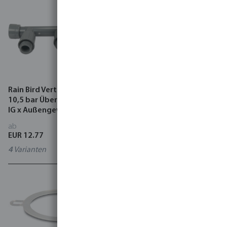
Rain Bird Verteilerstück PVC
Profec Reduziermuffe PVC-
10,5 bar Überwurfmutter
U Klebestutzen/Klebemuffe
IG x Außengewinde Grau
x Klebemuffe Grau
ab
ab
EUR 12.77
EUR 1.16
4
Varianten
32
Varianten