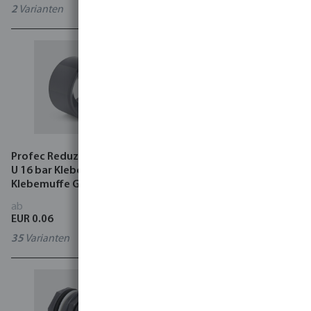
2
Varianten
20
Varianten
Profec Reduzierstück PVC-
Profec Gewindemuffe PVC-
U 16 bar Klebestutzen x
U 10 bar Klebemuffe x
Klebemuffe Grau
Innengewinde Grau
ab
ab
EUR 0.06
EUR 2.25
35
Varianten
8
Varianten