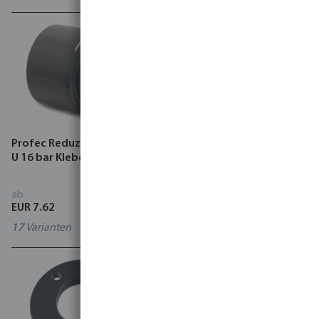
Profec Reduziermuffe PVC-
Profec Bundbuchse PVC-U
U 16 bar Klebemuffe Grau
WRAS Klebemuffe Grau
ab
ab
EUR 7.62
EUR 1.92
17
Varianten
18
Varianten