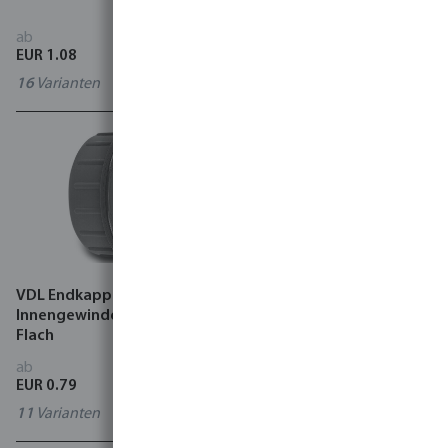
Schwarz Typ verstärkt
ab
ab
EUR 1.08
EUR 14.31
16
Varianten
3
Varianten
VDL Endkappe PVC-U
VDL Verschraubung PVC-U
Innengewinde Grau Typ
Klebemuffe x
Flach
Innengewinde Grau Typ
verstärkt
ab
ab
EUR 0.79
EUR 5.88
11
Varianten
10
Varianten