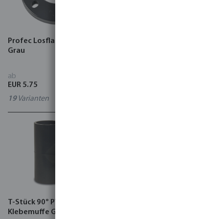
Profec Losflansch PVC-U
Comer Gewindeflansch
Grau
PVC-U 16 bar DIN Flansch x
Innengewinde Grau
ab
ab
EUR 5.75
EUR 22.09
19
Varianten
9
Varianten
T-Stück 90° PVC-U
Gewindeflansch PP DIN
Klebemuffe Grau
Flansch x Innengewinde