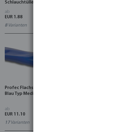
Schlauchtülle Grau
Schlauchtülle Schwarz
ab
ab
EUR 1.88
EUR 2.47
8
Varianten
7003547
Profec Flachschlauch PVC
Profec Vakuumschlauch
Blau Typ Medium Duty
PVC Grau
ab
ab
EUR 11.10
EUR 6.78
17
Varianten
15
Varianten