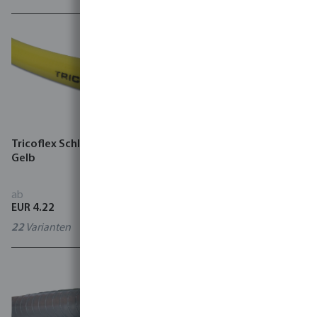
Tricoflex Schlauch PVC
Schlauch NBR 10 bar
Gelb
Schwarz Typ OPG
ab
ab
EUR 4.22
EUR 9.57
22
Varianten
6
Varianten