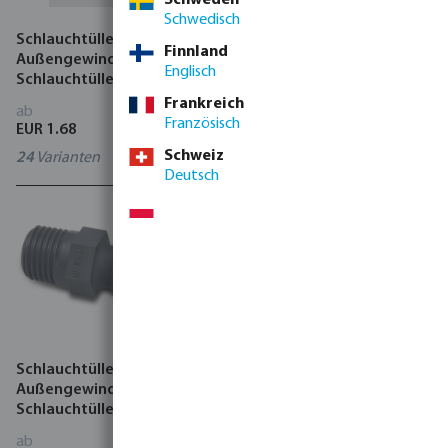
Schwedisch
Schlauchtülle PP 6 bar
Schlauchtülle PP 6 bar
Finnland
Außengewinde x
Überwurfmutter IG x
Englisch
Schlauchtülle Grau
Schlauchtülle Grau
Frankreich
ab
ab
Französisch
EUR 1.68
EUR 2.70
Schweiz
24
Varianten
18
Varianten
Deutsch
Schlauchtülle Nylon 10 bar
Schlauchverbinder Nylon
Außengewinde x
10 bar Schlauchtülle Weiß
Schlauchtülle Grau
ab
ab