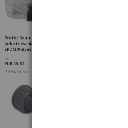
Profec Bau-und
Torsino Schlauch PVC
Industrieschlauch
Gelb/Blau Typ Torsino Plus
EPDM/Polyester 10 bar
Storz Weiß
ab
ab
EUR 45.82
EUR 2.98
14
Varianten
11
Varianten