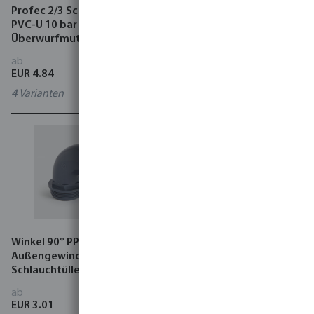
Profec 2/3 Schlauchtülle
VDL 2/3 Schlauchtülle PVC-
PVC-U 10 bar
U Innengewinde x
Überwurfmutter IG x
Schlauchtülle Grau
Schlauchtülle Grau
ab
ab
EUR 4.84
EUR 3.07
4
Varianten
6
Varianten
Winkel 90° PP 6 bar
Profec Schlauchtülle
Außengewinde x
Messing 40 bar
Schlauchtülle Grau
Außengewinde x
Schlauchtülle Typ Konisch
ab
ab
dichtend
EUR 3.01
EUR 9.70