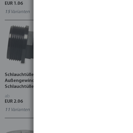
EUR 1.06
EUR 0.62
15
Varianten
11
Varianten
Schlauchtülle Nylon 6 bar
Gewebeschlauch PVC
Außengewinde x
Transparent
Schlauchtülle Schwarz Typ
rec
ab
ab
EUR 2.06
EUR 2.05
11
Varianten
18
Varianten