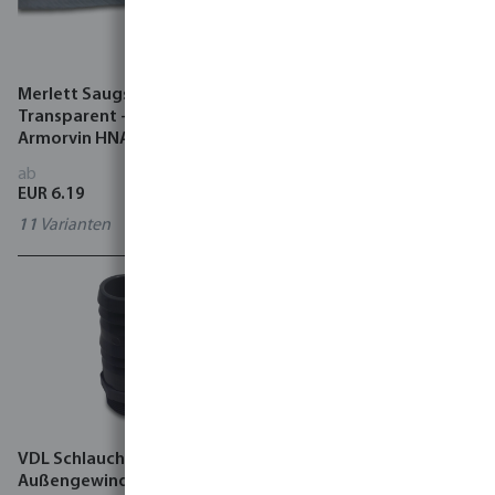
Merlett Saugschlauch PVC
Saug- und Druckschlauch
Transparent - klar Typ
Gummi 7 bar Schwarz Typ
Armorvin HNA
Spiral
ab
ab
EUR 6.19
EUR 53.10
11
Varianten
8
Varianten
VDL Schlauchtülle PVC-U
Winkel 90° PP 4 bar
Außengewinde x
Außengewinde x