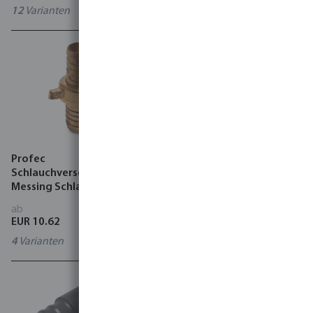
12
Varianten
18
Varianten
Profec
Profec 2/3
Schlauchverschraubung
Schlauchverschraubung
Messing Schlauchtülle Typ
Messing Überwurfmutter
Flachdichtend
IG x Schlauchtülle Typ
ab
ab
Überwurfmutter
Flachdichtend
EUR 10.62
EUR 6.28
4
Varianten
6
Varianten