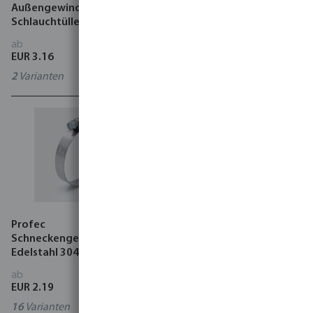
Außengewinde x
Schneckengewindeschelle
Schlauchtülle Schwarz Typ
Stahl Typ W1 Industry
rec
ab
ab
EUR 3.16
EUR 1.24
2
Varianten
15
Varianten
Profec
Absperrhahn PVC-U
Schneckengewindeschelle
Klickstecker x
Edelstahl 304 Typ W4
Innengewinde Jade Grün
ab
ab
EUR 2.19
EUR 3.65
16
Varianten
0500022