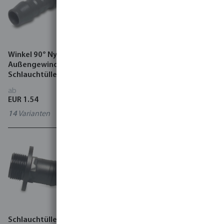
Winkel 90° Nylon 10 bar
Y-Stück Nylon 10 bar
Außengewinde x
Schlauchtülle Weiß
Schlauchtülle Grau
ab
ab
EUR 1.54
EUR 1.06
14
Varianten
9
Varianten
Schlauchtülle PP 6 bar
Profec