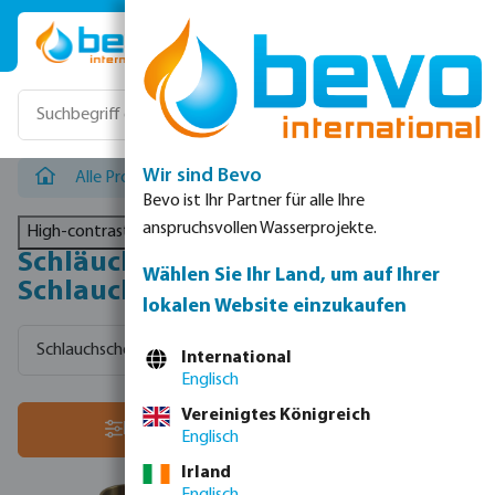
Zum Hauptinhalt springen
Wir sind Bevo
Alle Produkte
/
Schläuche, Schlauchtüllen & Schlauchschel
Bevo ist Ihr Partner für alle Ihre
anspruchsvollen Wasserprojekte.
High-contrast mode
Schläuche, Schlauchtüllen &
Wählen Sie Ihr Land, um auf Ihrer
Schlauchschellen
lokalen Website einzukaufen
Schlauchschellen
Schlauchzubehör
PVC Saugschläuche
International
Englisch
Vereinigtes Königreich
Sortiere nach:
Filter
Englisch
Irland
Englisch