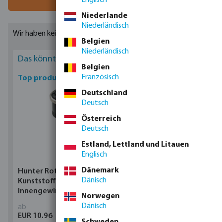
Niederlande
Niederländisch
Wir haben keine Ergebnisse gefunden.
Belgien
Niederländisch
Das könnte Sie interessieren
Belgien
Französisch
Top produkte
Deutschland
Deutsch
Österreich
Deutsch
Estland, Lettland und Litauen
Englisch
Dänemark
Hunter Rotator
Schwimmende
Dänisch
Kunststoff
Entnahme Messing/PE 10
Innengewinde
bar Schlauchtülle
Norwegen
Dänisch
ab
ab
EUR 10.96
EUR 22.79
Schweden