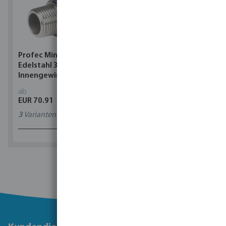
Profec Minikugelhahn
Rain Bird ESP-TM2 Wi-Fi
Edelstahl 316 40 bar
kompatibel Steuergerät
Innengewinde x
Außengewinde
ab
ab
EUR 70.91
EUR 225.66
3
Varianten
4
Varianten
1 - 0 von 0 Ergebnissen