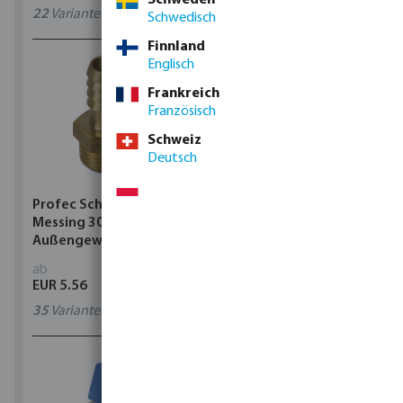
22
Varianten
0411203
Schwedisch
Finnland
Englisch
Frankreich
Französisch
Schweiz
Deutsch
Profec Schlauchtülle
Profec Reduzier T-Stück
Messing 30 bar
90° PVC-U Klebemuffe
Außengewinde x
Grau
Schlauchtülle
ab
ab
EUR 5.56
EUR 2.28
35
Varianten
40
Varianten