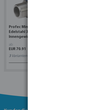
Profec Minikugelhahn
Rain Bird ESP-TM2 Wi-Fi
Edelstahl 316 40 bar
kompatibel Steuergerät
Innengewinde x
Außengewinde
ab
ab
EUR 70.91
EUR 225.66
3
Varianten
4
Varianten
1 - 0 von 0 Ergebnissen