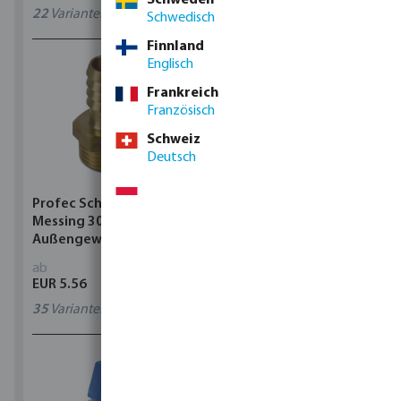
22
Varianten
0411203
Schwedisch
Finnland
Englisch
Frankreich
Französisch
Schweiz
Deutsch
Profec Schlauchtülle
Profec Reduzier T-Stück
Messing 30 bar
90° PVC-U Klebemuffe
Außengewinde x
Grau
Schlauchtülle
ab
ab
EUR 5.56
EUR 2.28
35
Varianten
40
Varianten