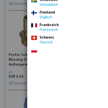
22
Varianten
0411203
Schwedisch
Finnland
Englisch
Frankreich
Französisch
Schweiz
Deutsch
Profec Schlauchtülle
Profec Reduzier T-Stück
Messing 30 bar
90° PVC-U Klebemuffe
Außengewinde x
Grau
Schlauchtülle
ab
ab
EUR 5.56
EUR 2.28
35
Varianten
40
Varianten