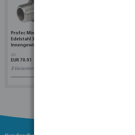
Profec Minikugelhahn
Rain Bird ESP-TM2 Wi-Fi
Edelstahl 316 40 bar
kompatibel Steuergerät
Innengewinde x
Außengewinde
ab
ab
EUR 70.91
EUR 225.66
3
Varianten
4
Varianten
1 - 0 von 0 Ergebnissen