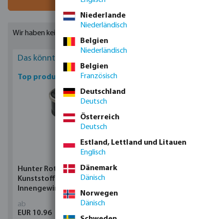
Niederlande
Niederländisch
Wir haben keine Ergebnisse gefunden.
Belgien
Niederländisch
Das könnte Sie interessieren
Belgien
Französisch
Top produkte
Deutschland
Deutsch
Österreich
Deutsch
Estland, Lettland und Litauen
Englisch
Dänemark
Hunter Rotator
Schwimmende
Dänisch
Kunststoff
Entnahme Messing/PE 10
Innengewinde
bar Schlauchtülle
Norwegen
Dänisch
ab
ab
EUR 10.96
EUR 22.79
Schweden