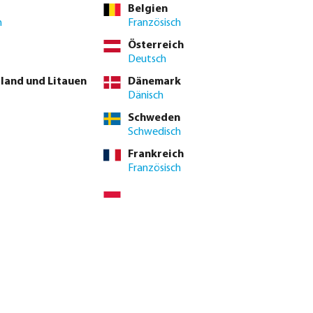
Belgien
h
Französisch
Österreich
Deutsch
tland und Litauen
Dänemark
Dänisch
Schweden
Schwedisch
Frankreich
Französisch
uzier T-Stück 90°
Rain Bird ESP-TM2 Wi-Fi
emuffe Grau
kompatibel Steuergerät
ab
EUR 225.66
n
4
Varianten