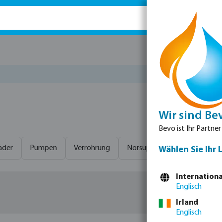
Ersatz
Wir sind Be
Bevo ist Ihr Partner
äder
Pumpen
Verrohrung
Norsup
Filtrierung
P
Wählen Sie Ihr 
Internationa
Englisch
Irland
Englisch