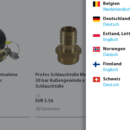
Belgien
Niederländisc
Deutschland
Deutsch
Estland, Let
Englisch
Norwegen
Dänisch
Finnland
Englisch
ntnahme
Profec Schlauchtülle Messing
Profec Red
Schweiz
r
30 bar Außengewinde x
PVC-U Kleb
Deutsch
Schlauchtülle
ab
ab
EUR 5.56
EUR 2.28
35
Varianten
40
Variante