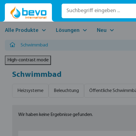
 Hauptinhalt springen
Zur Suche springen
Zur Hauptnavigation springen
Alle Produkte
Lösungen
Neu
Schwimmbad
High-contrast mode
Schwimmbad
Heizsysteme
Beleuchtung
Öffentliche Schwimmb
Wir haben keine Ergebnisse gefunden.