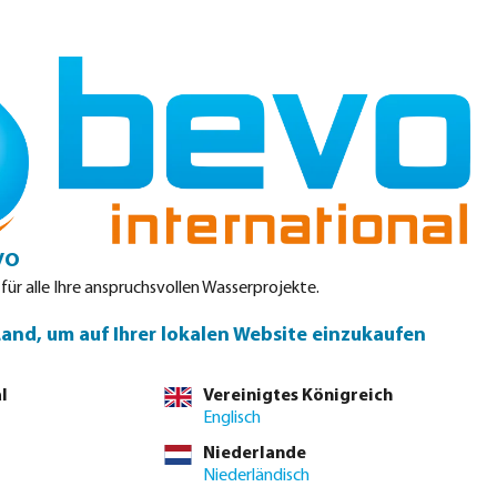
Einloggen
Warenkorb
teile
Produktdatenblätter
Service
Kontakt
vo
 für alle Ihre anspruchsvollen Wasserprojekte.
oolzubehör
Wasseraufbereitung
Abdeckungen
Konstr
Land, um auf Ihrer lokalen Website einzukaufen
l
Vereinigtes Königreich
Englisch
Niederlande
Niederländisch