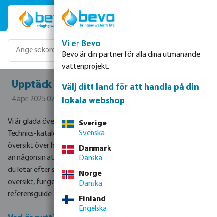
Hoppa till huvudinnehåll
Vi er Bevo
Bevo är din partner för alla dina utmanande
vattenprojekt.
Upptäck vår nya Water Technics-katalog
Välj ditt land för att handla på din
4 apr. 2025 07:18:28
lokala webshop
Vi är glada över att kunna presentera vår helt nya Water
Sverige
Svenska
Technics-katalog! Denna senaste utgåva ger en omfattande
översikt över hela vårt produktsortiment, vilket gör det enklare
Danmark
än någonsin att hitta rätt lösningar för dina behov. Oavsett om
Danska
du letar efter specifika produktdetaljer eller bara vill ha en
Norge
översikt, fungerar den här katalogen som en värdefull
Danska
referensguide för yrkesverksamma inom branschen.
Finland
Engelska