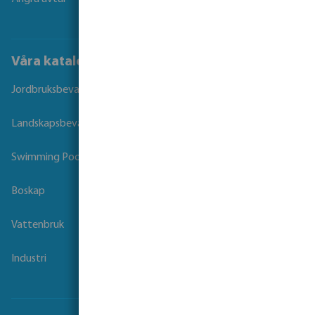
Våra kataloger
Jordbruksbevattning
Landskapsbevattning
Swimming Pool
Boskap
Vattenbruk
Industri