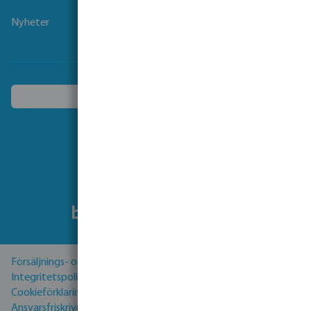
Nyheter
Välj ett annat land
Följ oss
Försäljnings- och leveransvillkor
Integritetspolicy
Cookieförklaring
Ansvarsfriskrivning