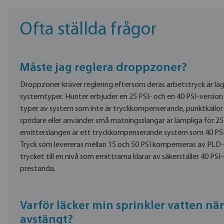
Ofta ställda frågor
Måste jag reglera droppzoner?
Droppzoner kräver reglering eftersom deras arbetstryck är lägr
systemtyper. Hunter erbjuder en 25 PSI- och en 40 PSI-version f
typer av system som inte är tryckkompenserande, punktkällor
spridare eller använder små matningsslangar är lämpliga för 25
emitterslangen är ett tryckkompenserande system som 40 PSI-
Tryck som levereras mellan 15 och 50 PSI kompenseras av PLD
trycket till en nivå som emittrarna klarar av säkerställer 40 PSI
prestanda.
Varför läcker min sprinkler vatten nä
avstängt?