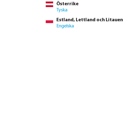
Österrike
Tyska
Brett produktsortiment
Estland, Lettland och Litauen
Engelska
r säljs i mer än 120 länder över hela världen. Dessutom är Hunter