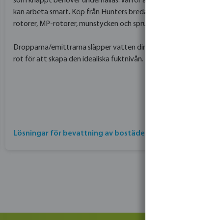
som knappt behöver underhållas. Varför arbeta hårt när du
kan arbeta smart. Köp från Hunters breda sortiment av
rotorer, MP-rotorer, munstycken och sprutkroppar.
Dropparna/emittrarna släpper vatten direkt mot växtens
rot för att skapa den idealiska fuktnivån.
Lösningar för bevattning av bostäder