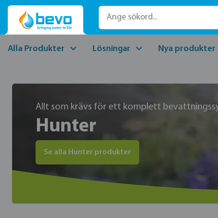
pa till huvudinnehåll
Hoppa till sökning
Hoppa till huvudnavigering
Alla Produkter
Lösningar
Nya produkter
Allt som krävs för ett komplett bevattnings
Hunter
Se alla Hunter produkter