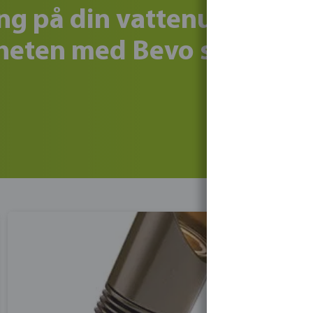
ning på din vattenutmanin
gheten med Bevo som