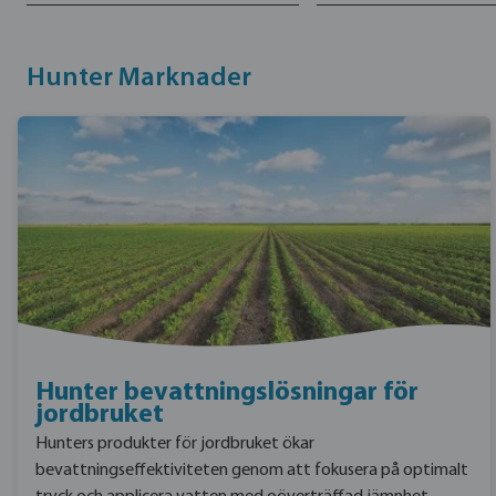
Hunter Marknader
Hunter bevattningslösningar för
jordbruket
Hunters produkter för jordbruket ökar
bevattningseffektiviteten genom att fokusera på optimalt