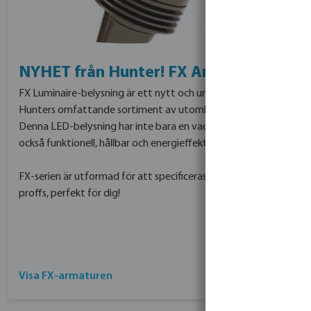
NYHET från Hunter! FX Armatur
FX Luminaire-belysning är ett nytt och unikt tillägg till
Hunters omfattande sortiment av utomhusbelysning.
Denna LED-belysning har inte bara en vacker design utan är
också funktionell, hållbar och energieffektiv.
FX-serien är utformad för att specificeras och installeras av
proffs, perfekt för dig!
Visa FX-armaturen