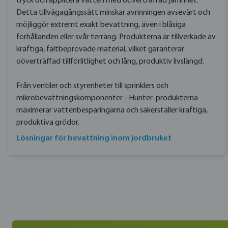
tryck och applicera vatten med oöverträffad jämnhet.
Detta tillvägagångssätt minskar avrinningen avsevärt och
möjliggör extremt exakt bevattning, även i blåsiga
förhållanden eller svår terräng. Produkterna är tillverkade av
kraftiga, fältbeprövade material, vilket garanterar
oöverträffad tillförlitlighet och lång, produktiv livslängd.
Från ventiler och styrenheter till sprinklers och
mikrobevattningskomponenter - Hunter-produkterna
maximerar vattenbesparingarna och säkerställer kraftiga,
produktiva grödor.
Lösningar för bevattning inom jordbruket