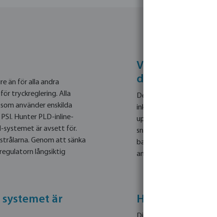
Vad ska jag gör
distansen?
e än för alla andra
ör tryckreglering. Alla
Det inkommande trycket 
 som använder enskilda
inkommande vattentrycket
 PSI. Hunter PLD-inline-
upprätthålla 30 psi (2,0
systemet är avsett för.
snäv radie, använd Pro Sp
-strålarna. Genom att sänka
bar/275,8 KPa) vid MP Ro
-regulatorn långsiktig
använd Pro Spray PRS40
r systemet är
Hur justerar j
Din rotor kan justeras på