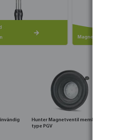
d
Magnetventiler
n
 invändig
Hunter Magnetventil membran
Hunter Svän
type PGV
gänga svar