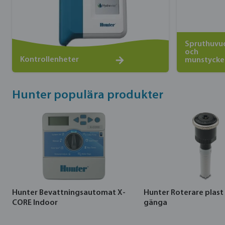
Spruthuvu
och
Kontrollenheter
munstycke
Hunter populära produkter
Hunter Bevattningsautomat X-
Hunter Roterare plast
CORE Indoor
gänga