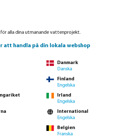
Login
Kundvagn
r
Om Bevo
Waterpoints
Service
Kontakt
 för alla dina utmanande vattenprojekt.
för att handla på din lokala webshop
Danmark
Danska
Finland
Engelska
ngariket
Irland
Engelska
rna
International
Engelska
Belgien
Franska