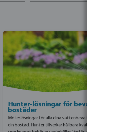
Hunter-lösningar för bevattning av
bostäder
Möteslösningar för alla dina vattenbevattningsändamål för
din bostad. Hunter tillverkar hållbara kvalitetsprodukter