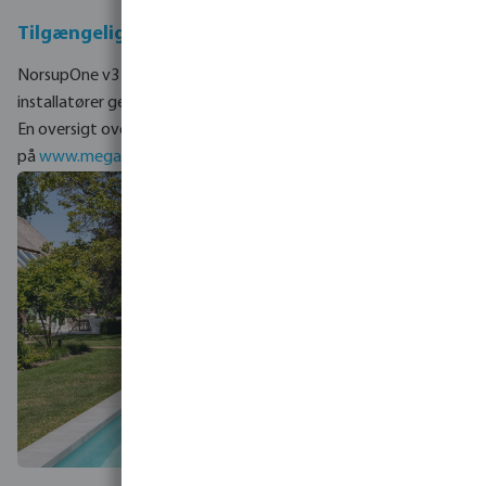
Tilgængelighed
NorsupOne v3 vil være tilgængelig fra marts 2026 for udvalgte
installatører gennem alle MegaGroup-virksomheder i Europa.
En oversigt over lokale afdelinger findes
på
www.megagrouptrade.com/local-presence
.