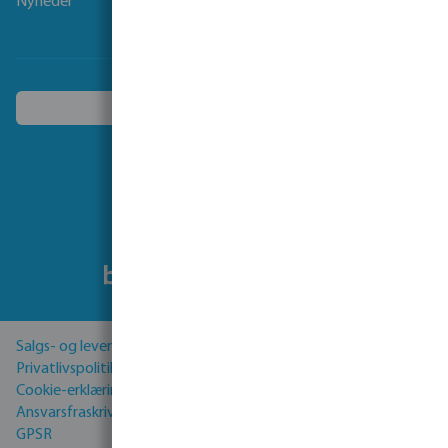
Nyheder
Vælg et andet land
Følg os på
Salgs- og leveringsbetingelser
Privatlivspolitik
Cookie-erklæring
Ansvarsfraskrivelse
GPSR