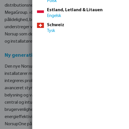
Polsk
distributionsnetværk,« siger Jeroen Spierings, CIO hos
Estland, Letland & Litauen
MegaGroup. »Den nye generation af NorsupOne står for
Engelsk
pålidelighed, brugervenlighed og teknologisk innovation – og
Schweiz
understreger vores ambition om yderligere at positionere
Tysk
Norsup som det førende brand for swimming pool forhandlere
og installatører.«
Ny generation NorsupOne v3
Den nye NorsupOne v3-styreenhed er designet til at give
installatører maksimal kontrol og fleksibilitet. Enheden
integreres problemfrit med hele Norsup-serien og muliggør
avanceret styring af blandt andet filtrering, opvarmning,
belysning og vandbehandling – alt sammen via en enkelt
central og intuitiv platform. Der er lagt vægt på stabilitet,
brugervenlighed og fremtidssikret teknologi samt
energieffektivitet (Zero-E). Du kan finde mere information om
NorsupOne på
www.norsup.com
.