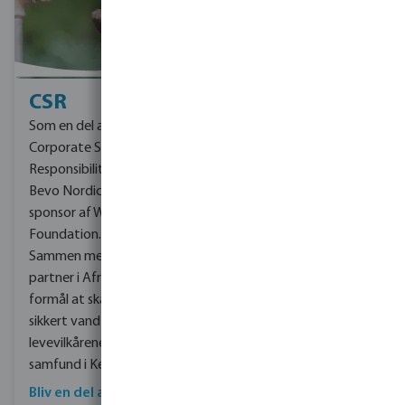
CSR
Som en del af vores
Corporate Social
Responsibility (CSR) er
Bevo Nordic stolt
sponsor af Waterstarters
Foundation.
Sammen med vores
partner i Afrika har vi til
formål at skaffe rent og
sikkert vand og forbedre
levevilkårene for flere
samfund i Kenya.
Bliv en del af det