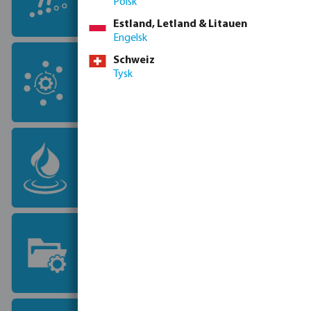
vandsystemer og bliv en del af vores
Polsk
team.
Estland, Letland & Litauen
Engelsk
Brands
Schweiz
Tysk
Bevo samarbejder med førende
leverandører af vandteknologi.
Markeder
Bevo tilbyder rådgivning, produkter
og løsninger til alle vandrelaterede
industrier.
Projekter
Fra det første design til den færdige
installation og alt derimellem.