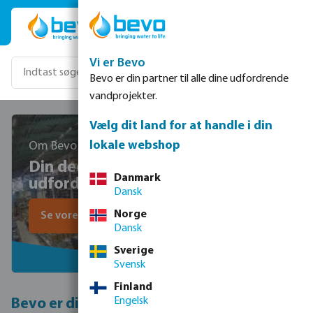
Gå til hovedindhold
Vi er Bevo
Bevo er din partner til alle dine udfordrende
vandprojekter.
Vælg dit land for at handle i din
lokale webshop
Om Bevo
Din dedikerede partner i alle
Danmark
udfordrende projekter
Dansk
Norge
Se vores sortiment
Dansk
Sverige
Svensk
Finland
Engelsk
Bevo er din ekspert i intelligente