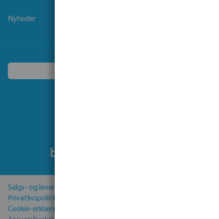
Nyheder
Vælg et andet land
Følg os på
Salgs- og leveringsbetingelser
Privatlivspolitik
Cookie-erklæring