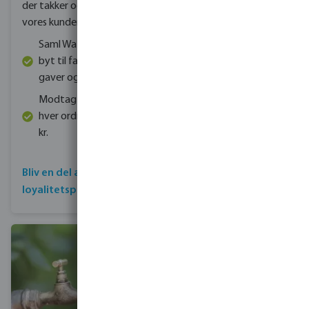
Bevo er din partner til alle
der takker og belønner
udfordrende
vores kunder
vandprojekter
Saml Waterpoints, og
Bevo har et bredt og
byt til fantastiske
varieret sortiment af
gaver og oplevelser
produkter
Modtag point for
Bevo kan garantere
hver ordre over 3.750
at have kontinuerlig
kr.
lagerbeholdning og
pålidelig service
Bliv en del af
loyalitetsprogrammet
Læs alt om Bevo