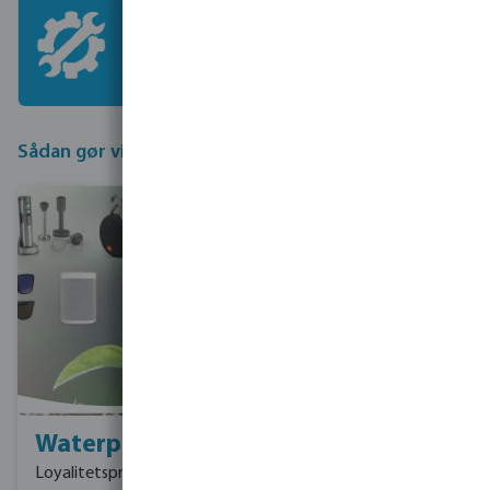
Service
Bevo teknisk support Team står klar
til at hjælpe dig med dine spørgsmål
om garanti og reparation.
Sådan gør vi en forskel
Waterpoints
Om vores
virksomhed
Loyalitetsprogrammet,