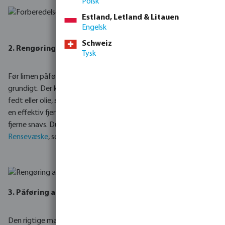
Polsk
Estland, Letland & Litauen
Engelsk
Schweiz
2. Rengøring af overflade
Tysk
Før limen påføres, er det nødvendigt at rengøre alle overflader
grundigt. Der kan være forurenende stoffer på rørene, f.eks.
fedt eller olie, som vil påvirke samlingens kvalitet negativt. Brug
en effektiv fjerner som
Profec PVC og ABS Rensevæske
til at
fjerne snavs. Du kan også bruge
Griffon Rensevæske
eller
Tangit
Rensevæske
, som forbereder rørene perfekt til limning.
3.
Påføring af lim
Den rigtige mængde lim er nøglen til en holdbar forbindelse.