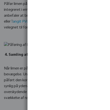
Påfør limen på fittingen og røret ved hjælp af penslen, som er
integreret i emballagen. Sørg for, at limen er jævnt fordelt. Vi
anbefaler at bruge produkter som
Profec PVC-lim med pensel
eller
Tangit PVC-lim
, som sikrer en solid forbindelse og er
velegnet til forskellige anvendelser.
4.
Samling af elementerne
Når limen er påført, skal du straks samle rørene med en jævn
bevægelse. Undgå at dreje eller justere samlingen. Hvis der er
påført den korrekte mængde lim, skal der være en ring af lim
synlig på ydersiden af røret og fittingen. Husk at fjerne
overskydende lim med det samme for at undgå en eventuel
svækkelse af røret.