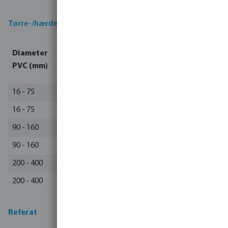
Tørre-/hærdetider
Temp
Bar 16-
Diameter
Bar<10
Bar 10-15
eratu
25
PVC (mm)
(timer)
Bar (timer
r
(timer)
16 - 75
>15
2
8
12
16 - 75
5 - 15
4
12
24
90 - 160
>15
4
24
48
90 - 160
5 - 15
8
36
72
200 - 400
>15
8
36
72
200 - 400
5 - 15
16
48
96
Referat