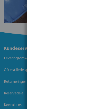
Kundeservice
Leveringsomkostninger og transporttid
Ofte stillede spørgsmål
Returneringer og Garanti
Reservedele
Kontakt os