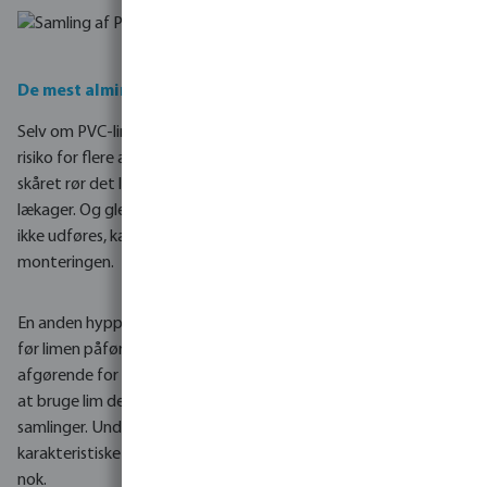
De mest almindelige fejl ved limning af PVC
Selv om PVC-limning ser ud til at være en enkel proces, er der
risiko for flere almindelige fejl. For eksempel reducerer et skævt
skåret rør det limede område betydeligt, hvilket kan føre til
lækager. Og glem ikke afgratning og affasning - hvis disse trin
ikke udføres, kan det resultere i, at limen skrabes af under
monteringen.
En anden hyppig fejl er utilstrækkelig rengøring af overfladen,
før limen påføres. Brug af passende rengøringsprodukter er
afgørende for at sikre, at rørene er fri for snavs. Glem heller ikke
at bruge lim dedikeret til specifikke materialer for at sikre tætte
samlinger. Undgå også at bruge for lidt lim - hvis den
karakteristiske ring ikke vises, betyder det, at der ikke er brugt
nok.