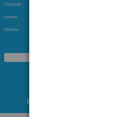
CSR profil
Karriere
Nyheder
Vælg et andet land
Følg os på