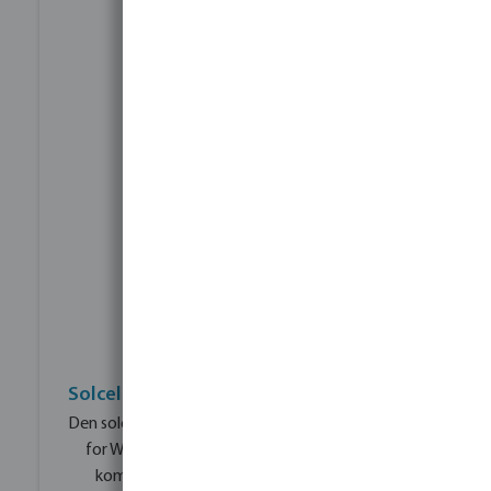
Solcelledrevet repeater til større anlæg
Den solcelledrevne repeater udvider rækkevidden
for Wireless Valve Link-systemet og muliggør
kommunikation over større afstande. Selv