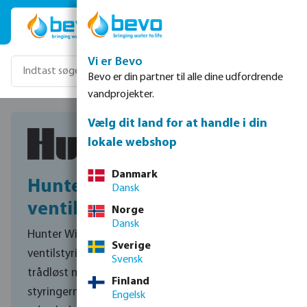
Gå til hovedindhold
Vi er Bevo
Bevo er din partner til alle dine udfordrende
vandprojekter.
Vælg dit land for at handle i din
lokale webshop
Danmark
Hunter trådløst
Dansk
ventilstyringssystem
Norge
Dansk
Hunter Wireless Valve Link er et trådløst
Sverige
ventilstyringssystem, der forbinder ventiler
Svensk
trådløst med Hunter ICC2-, HCC- og MCC-
Finland
styringerne, hvilket muliggør fleksibel styring
Engelsk