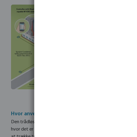
Hvor anvendes Hunter WVL
Den trådløse ventilforbindelse er udviklet til situationer,
hvor det er for dyrt, besværligt eller simpelthen umuligt
at trække traditionelle kabler. Nedenfor findes de mest