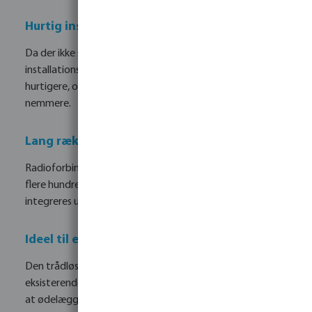
Hurtig installation
Da der ikke skal lægges kabler, reduceres
installationstiden betydeligt. Projekter kan afleveres
hurtigere, og eksisterende systemer kan udvides
nemmere.
Lang rækkevidde
Radioforbindelsen understøtter kommunikation over
flere hundrede meter. Selv fjerntliggende ventilsoner kan
integreres uden problemer.
Ideel til eftermontering
Den trådløse ventilforbindelse er særligt attraktiv til
eksisterende installationer. Nye ventiler kan tilføjes uden
at ødelægge den eksisterende infrastruktur.