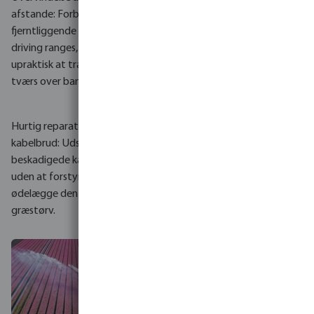
vandingsanlæg i områder med
afstande: Forbind
følsom jord eller beskyttede
fjerntliggende teesteder eller
rodsystemer fra modne træer,
driving ranges, hvor det er
hvor det er strengt forbudt at
upraktisk at trække kabler
grave.
tværs over banen.
Hurtig reparation af
kabelbrud: Udskift
beskadigede kabler i jorden
uden at forstyrre spillet eller
ødelægge den velplejede
græstørv.