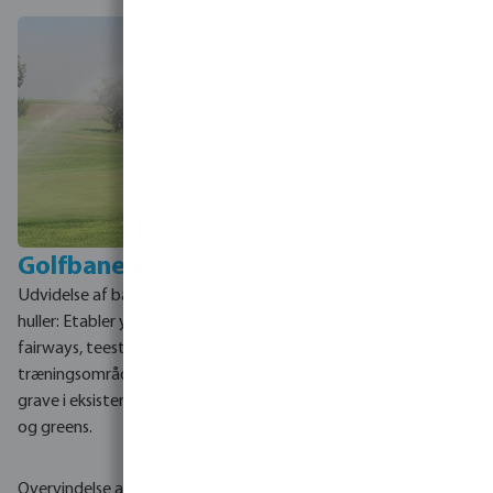
Golfbaner
Haveanlæg og
store haver
Udvidelse af baner og nye
E
tablerede haver: Anlæg en ny
huller: Etabler yderligere
plantebed i et modent,
fairways, teesteder eller
velplejet landskab uden at
træningsområder uden at
ødelægge græsplæner eller
grave i eksisterende fairways
eksisterende belægning.
og greens.
Historiske steder: Installer
Overvindelse af lange