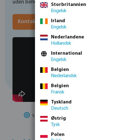
uden behov for yderligere kabelføring.
Storbritannien
Engelsk
Irland
Kontakt os for rådgivning
Engelsk
Nederlandene
Hollandsk
International
Engelsk
Belgien
Nederlandsk
Belgien
Fransk
Tyskland
Deutsch
Langtrækkende og stabil
radioforbindelse
Østrig
Tysk
Polen