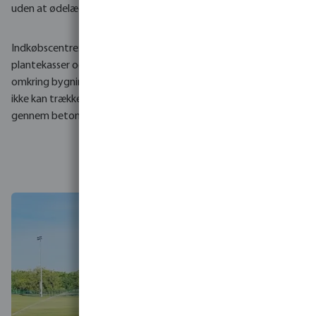
undgår vejspærringer i
uden at ødelægge overfladen.
forbindelse med
gravearbejde.
Indkøbscentre: Automatiser
plantekasser og rabatter
Parker og rekreative områder:
omkring bygninger, hvor der
Overvind lange afstande over
ikke kan trækkes ledninger
gangstier, cykelstier eller
gennem betonkonstruktioner.
vandområder som damme og
grøfter, hvor det er
kompliceret at lægge kabler.