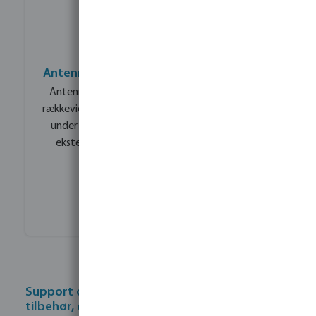
Antenneforlænger til større rækkevidde
Antenneforlængersættet forbedrer systemets
rækkevidde og signalkvalitet. Ved store anlæg eller
under vanskelige installationsforhold sikrer den
eksterne antenne en mere stabil forbindelse.
Oplev mere
Support og dokumentation: Installation,
tilbehør, opsætning af appen og fejlfinding