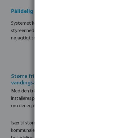
Pålidelig styring
Systemet kommunikerer kontinuerligt med
styreenheden, hvilket sikrer, at ventilerne fungerer
nøjagtigt som planlagt.
Større frihed ved udformningen af
vandingsanlæg
Med den trådløse ventiltilslutning kan ventilerne
installeres præcis der, hvor der er brug for dem – uanset
om der er plads til kabelføring.
Især til store grønne områder, golfbaner, sportsanlæg og
kommunale projekter byder denne teknologi på