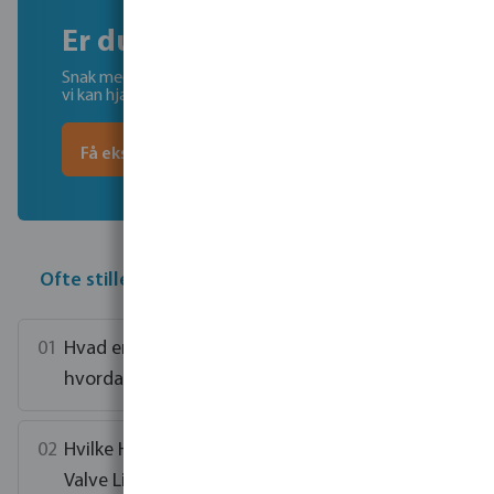
Er du klar til næste skridt?
Snak med vores eksperterne og find ud af hvordan
vi kan hjælpe dig
Få ekspertrådgivning
Ofte stillede spørgsmål
Hvad er Hunter Wireless Valve Link, og
hvordan fungerer det?
Hvilke Hunter-kontrolenheder er Wireless
Valve Link kompatibel med?