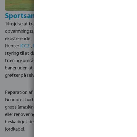
Sportsanlæg
Tilføjelse af træningsbaner og
opvarmningszoner: Udvid en
eksisterende
Hunter
ICC2
-,
HCC
- eller
MCC
-
styring til at dække nye
træningsområder eller ekstra
baner uden at skulle grave
grøfter på selve spillebanen.
Reparation af kabelbrud:
Genopret hurtigt zoner, når
græsslåmaskiner, beluftning
eller renovering af banen har
beskadiget det oprindelige
jordkabel.