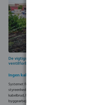
De vigtigste fordele ved den trådløse
ventilforbindelse
Ingen kabelføring på stedet nødvendig
Systemet fungerer fuldstændig trådløst mellem
styreenheden og ventilkassen. Klassiske problemer som
kabelbrud, forældede ledninger eller skader forårsaget af
byggearbejder undgås.