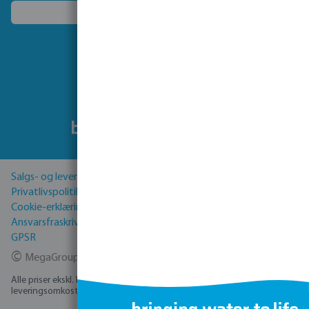
Vælg et andet land
Følg os på
Salgs- og leveringsbetingelser
Privatlivspolitik
Cookie-erklæring
Ansvarsfraskrivelse
GPSR
©
MegaGroup Trade 2026
Alle priser ekskl. Moms plus
forsendelsesomkostninger
og eventuelle
leveringsomkostninger, hvis ikke andet er angivet.