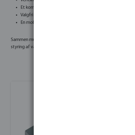
Et kommunikationsmodul inde i styreenheden
Valgfri repeatere til at udvide rækkevidden
En mobilapp til opsætning og fejlfinding
Sammen muliggør disse komponenter en pålidelig trådløs
styring af vandingsventilerne.