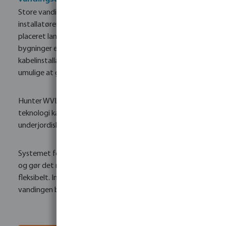
Store vandingsanlæg stiller ofte planlæggere og
installatører over for det samme problem: Ventilerne er
placeret langt fra styreenheden eller er blokeret af stier,
bygninger eller befæstede arealer. Traditionelle
kabelinstallationer er tidskrævende, dyre og ofte næsten
umulige at gennemføre på eksisterende anlæg.
Hunter WVL tilbyder en elegant løsning. Med denne
teknologi kan ventiler styres pålideligt via radio – uden
underjordiske kabler og uden yderligere gravearbejde.
Systemet forbinder ventilkasser direkte til styreenheden
og gør det muligt at udvide eksisterende anlæg
fleksibelt. Installationen bliver betydeligt enklere, og
vandingen bliver både mere moderne og mere effektiv.