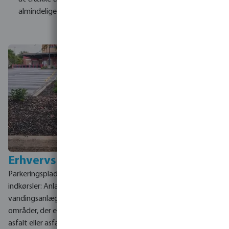
almindelige anvendelsesområder opdelt efter sektor.
Erhvervsejendomme
Offentlige grønne
områder
Parkeringspladser og
R
undkørsler og
indkørsler: Anlæg
midterrabatter: Styr ventiler
vandingsanlæg i grønne
sikkert fra vejkanten til
områder, der er adskilt af
midterrabatten, så man
asfalt eller asfalterede veje,