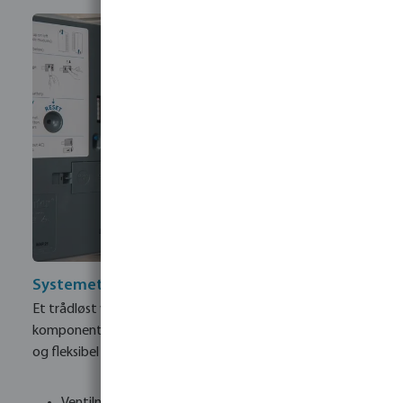
Systemets komponenter
Et trådløst ventilstyringssystem består af flere
komponenter, der arbejder sammen om at sikre en stabil
og fleksibel styring:
Ventilmoduler til montering i ventilkassen