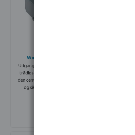
Wireless valve link udgangsmodul
Udgangsmodulet forbinder styreenheden med de
trådløse ventilmoduler i feltet. Det fungerer som
den centrale grænseflade for radiokommunikation
og sikrer, at alle ventiler kan styres pålideligt.
Se produktdetaljer