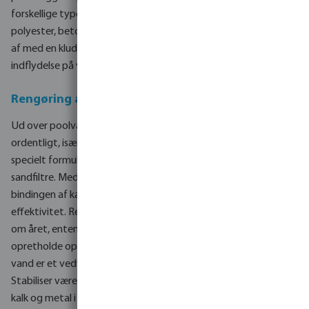
forskellige typer poolvægge, herunder swimmingpool liner,
polyester, beton og fliser. De er nemme at bruge og kan tørres
af med en klud, skylles med vand og har ingen eller kun ringe
indflydelse på vandbehandlingen i din pool..
Rengøring af poolvægge, filtre og meget mere
Ud over poolvægge er det vigtigt at rengøre dit poolfilter
ordentligt, især efter vinterpausen. DET Filter Cleaner er
specielt formuleret til at fjerne snavs og kalkaflejringer fra
sandfiltre. Med tiden kan sandfiltre koagulere på grund af
bindingen af kalk fra vandet, hvilket reducerer deres
effektivitet. Regelmæssig brug af DET Filter Cleaner en gang
om året, enten før eller efter vinterferien, kan hjælpe med at
opretholde optimal filterydelse og sikre klart vand. Hvis hårdt
vand er et vedvarende problem i din pool, kan CAL Lime
Stabiliser være en løsning. CAL er en kalkstabilisator, der holder
kalk og metal i opløst form i vandet og forhindrer dem i at