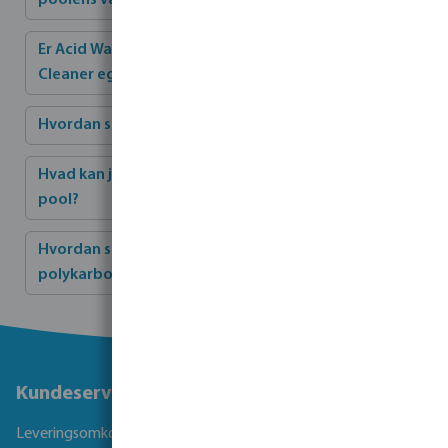
poolens vægge og vandlinje?
Er Acid Water Line Cleaner og Anti-Limescale
Cleaner egnet til alle typer poolvægge?
Hvordan skal jeg rengøre et poolfilter?
Hvad kan jeg gøre for at undgå kalkaflejringer i min
pool?
Hvordan skal jeg rengøre et poolcover med
polykarbonatlameller?
Kundeservice
Leveringsomkostninger og transporttid