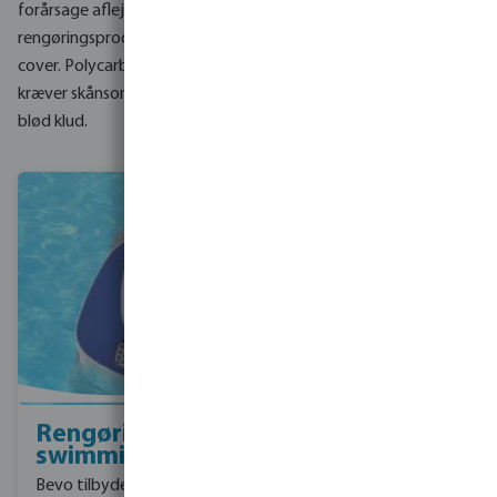
forårsage aflejringer i din pool. Husk at bruge de rigtige
rengøringsprodukter og -teknikker til poolens vægge, filter og
cover. Polycarbonat-lameller er følsomme over for ridser og
kræver skånsom rengøring med egnede rengøringsmidler og en
blød klud.
Rengøring af
Filtrering af
swimmingpool
poolen
Bevo tilbyder et
Bevo har specialiseret sig