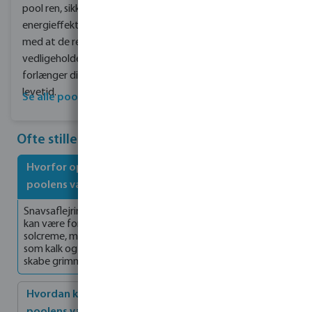
pool ren, sikker og
energieffektiv, samtidig
med at de reducerer
vedligeholdelsen og
forlænger din pools
levetid.
Se alle poolovertræk
Ofte stillede spørgsmål
Hvorfor opstår der snavsaflejringer og pletter på
poolens vægge og vandlinje?
Snavsaflejringer og pletter på poolens vægge og vandlinje
kan være forårsaget af organiske forurenende stoffer som
solcreme, make-up og hudolier samt uorganiske aflejringer
som kalk og rust. Disse stoffer kan samle sig over tid og
skabe grimme mærker på poolens overflader.
Hvordan kan jeg effektivt fjerne snavs og pletter fra