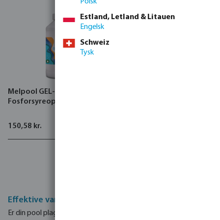
Polsk
Estland, Letland & Litauen
Engelsk
Schweiz
Tysk
Melpool GEL-A
Fosforsyreopløsning
150,58 kr.
Pålidelig og effektiv
løsninger
Effektive vandlinjerensere og filterrenseløsninger
Er din pool plaget af snavsaflejringer på vægge og vandlinje,