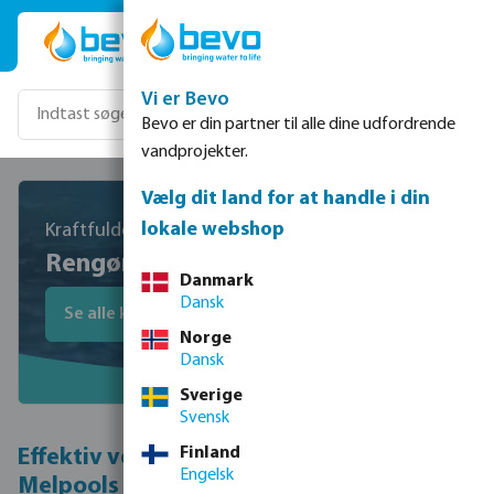
Gå til hovedindhold
Vi er Bevo
Bevo er din partner til alle dine udfordrende
vandprojekter.
Vælg dit land for at handle i din
lokale webshop
Kraftfulde rengøringsløsninger
Rengør og vedligehold din pool
Danmark
Dansk
Se alle kemikalier
Norge
Dansk
Sverige
Svensk
Finland
Effektiv vedligeholdelse af din pool med
Engelsk
Melpools kemikalier til poolrengøring