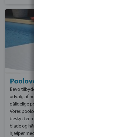
Poolovertræk
Bevo tilbyder et bredt
udvalg af holdbare og
pålidelige poolcovers.
Vores poolcovers
beskytter mod snavs,
blade og hårdt vejr og
hjælper med at holde din