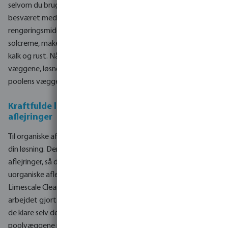
selvom du bruger vandbehandlingsprodukter? Sig farvel til
besværet med Acid Water Line Cleaner, et specialformuleret
rengøringsmiddel, der fjerner organiske forureninger som
solcreme, make-up og hudolier samt uorganiske aflejringer som
kalk og rust. Når dette kraftige rengøringsmiddel påføres
væggene, løsner det hurtigt skidt og snavs og efterlader
poolens vægge skinnende rene.
Kraftfulde løsninger til organiske og uorganiske
aflejringer
Til organiske aflejringer og forurening er Acid Water Line Cleaner
din løsning. Den kraftige formel fjerner effektivt disse grimme
aflejringer, så dine poolvægge bliver så gode som nye. Og til
uorganiske aflejringer som kalk og rust skal du bruge Anti-
Limescale Cleaner, et specialiseret rengøringsmiddel, der får
arbejdet gjort. Når disse rengøringsmidler bruges sammen, kan
de klare selv de mest genstridige snavsaflejringer og efterlade
poolvæggene pletfri. Begge rengøringsmidler er velegnede til