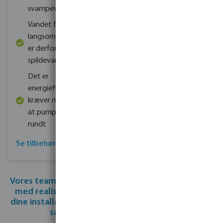
svampevækst
Vandet fordamper
langsommere, og der
er derfor mindre
spildevand
Det er
energieffektivt: der
kræver mindre energi
at pumpe vandet
rundt
Se tilbehør til drypslange
Vores team af specialister står klar til at hjælpe dig
med realiseringen af dit projekt. Hvis du giver os
dine installations- og kontaktoplysninger, så kan vi
sammen kickstarte dit projekt.