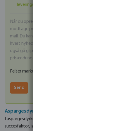
leveringsbetingelser
samt
privatlivspolitik
.
*
Når du opretter en konto, accepterer du samtidig at
modtage produktopdateringer og kampagnetilbud via e-
mail. Du kan til enhver tid afmelde dig ved at bruge linket i
hvert nyhedsbrev. Bemærk at når du afmelder dig, vil du
også gå glip af vigtige servicemeddelelser som fx
prisændringer.
Felter markeret med * er obligatoriske
Send
Aspargesdyrkning og drypvanding
I aspargesdyrkning er ekstra vanding en afgørende
succesfaktor, især på lette jorde med lav vandkapacitet.