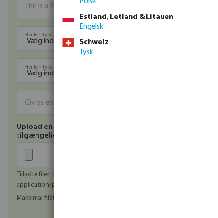
Polsk
Estland, Letland & Litauen
Engelsk
Hvilken type vandkilde bruger du?
Schweiz
Tysk
Hvilken type vanding har du brug for?
Upload en fil af dit landskab, hvis det er
tilgængeligt.
Tilladte filer: image/jpeg, image/png, image/bmp,
application/pdf
Maksimal filstørrelse (i MB): 20