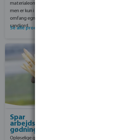
materialeomkostninger,
jorden under hele
men er kun i begrænset
væksten.
omfang egnet til
sandjord.
Se alle produkter til dryp
Se vores drypslanger
Spar
arbejdskraft og
gødning
Opløselige gødninger