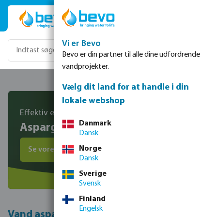
Gå til hovedindhold
Vi er Bevo
Bevo er din partner til alle dine udfordrende
vandprojekter.
Vælg dit land for at handle i din
lokale webshop
Effektiv ensartet og underjordisk drypvanding
Danmark
Aspargesvanding
Dansk
Norge
Se vores produkter
Dansk
Sverige
Svensk
Finland
Engelsk
Vand asparges effektivt med drypvanding