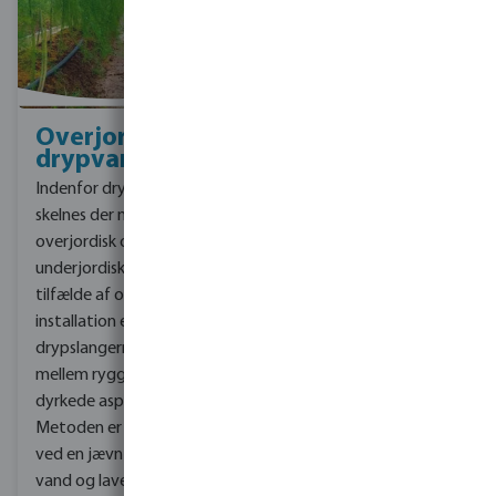
Overjordisk
Underjordisk
drypvanding
drypvanding
Indenfor drypvanding
Nedgravede
skelnes der mellem
trykudlignende
overjordisk og
drypslanger placerer
underjordisk installation. I
vandet lige ved roden og
tilfælde af overjordisk
gøder samtidig, så du får
installation er
maksimalt udbytte.
drypslangerne placeret
Denne metode kaldes
mellem ryggene på den
også
dyrkede asparges.
undergrundsvanding. Ved
Metoden er kendetegnet
plantning lægges
ved en jævn fordeling af
drypslangerne tæt på
vand og lave
rødderne og forbliver i