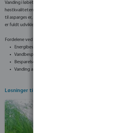
Vanding i løbet af vækstsæsonen øger udbyttet og
høstkvaliteten. De største fordele ved et drypvandingssystem
til asparges er, at de kan plantes hurtigere, og at de unge skud
er fuldt udviklede.
Fordelene ved drypvanding:
Energibesparelser på grund af lavt tryk
Vandbesparelser på grund af mindre fordampning
Besparelse af pesticider gennem sunde planter
Vanding af asparges er mindre tidskrævende
Løsninger til dyrkning af asparges