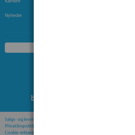
Karriere
Nyheder
Vælg et andet land
Følg os på
Salgs- og leveringsbetingelser
Privatlivspolitik
Cookie-erklæring