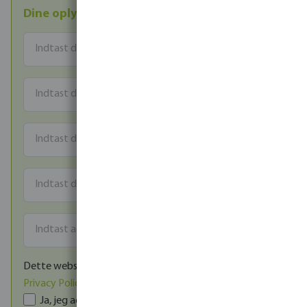
Dine oplysninger
Dette websted er beskyttet af reCAPTCHA, og Google
Privacy Policy
og
Servicevilkår
gælder.
Ja, jeg accepterer Bevo Nordics
salgs- og