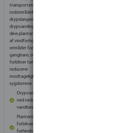
transporteres direkte til
rodområdet ved hjælp af
drypslangen. Med
drypvanding forsyner du
dine planter uafhængigt
af vindforhold, dine
områder forbliver
gangbare, og løvet
forbliver tørt, hvilket
reducerer
modtageligheden for
sygdomme.
Drypvanding direkte
ved rødderne er
vandbesparende
Planternes blade
forbliver tørre, hvilket
forhindrer