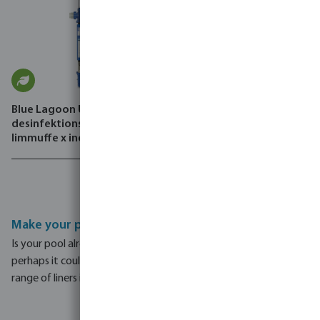
Blue Lagoon UV-C
desinfektionsenhed 2 bar
limmuffe x indvendig
gevind
Make your pool look brand new with our liners
Is your pool already energy-efficient and sustainable? Then
perhaps it could do with a fresh new look. Have a look at our
range of liners in different colours and patterns.