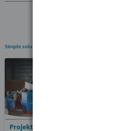
20,000 kunder
med 250 ansatte
Simple solutions for renewing a pool
Projektdesign
Indkøb af