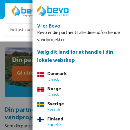
Gå til hovedindhold
Vi er Bevo
Bevo er din partner til alle dine udfordrende
vandprojekter.
Vælg dit land for at handle i din
Din partner i vandingsprojekter
lokale webshop
Gå til forespørgselsformularen
Danmark
Dansk
Norge
Dansk
Sverige
Din partner i alle udfordrende
Svensk
vandprojekter
Finland
Engelsk
Som din partner arbejder Bevo sammen med dig i alle faser af