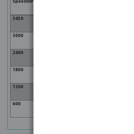
Speed(RPM)
Flow(l/min)
Power(W)
3450
250
2000
3000
208
1157
2400
167
593
1800
125
250
1200
83
74
600
42
9