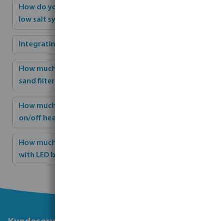
How do you replace a chlorine dosing system with a
low salt system?
Integrating solar panels with the heat pump
How much water can I save if you switch from a
sand filter to a cartridge filter ?
How much energy can I save when I switch from an
on/off heat pump to an inverter heat pump?
How much can I save by replacing halogen bulbs
with LED bulbs?