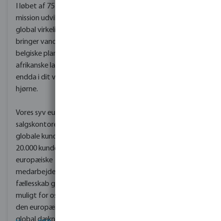
I løbet af 75 år har vores
mission udviklet sig til en
global virkelighed. Vi
bringer vand til live. I
belgiske planteskoler, i
afrikanske landsbyer og
endda i dit verdens
hjørne.
Vores syv europæiske
salgskontorer, vores
globale kundebase på
20.000 kunder og 250
europæiske
medarbejdere har i
fællesskab gjort det
muligt for os at udvide
den europæiske til en
global dækning.