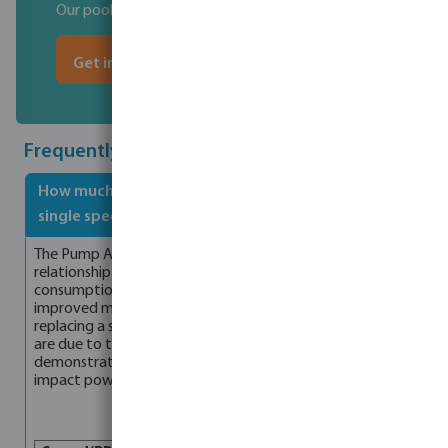
Our pool expert Ben is here to help
Get in contact
Frequently Asked Questions
How much energy can I save when I switch from a
single speed pump to a variable speed pump?
The Pump Affinity Law is a term used to express the
relationship between motor speed, flow rate, and energy
consumption. While some energy savings come directly from
improved motor efficiency, most energy savings gained by
replacing a single-speed pump with a variable speed pump
are due to the Pump Affinity Law. The following chart
demonstrates how the pump speed and flow rate directly
impact power usage.