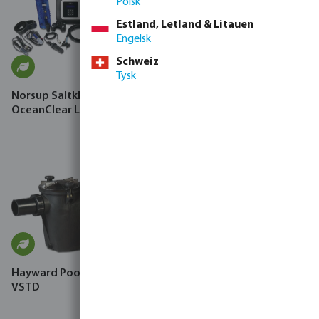
Polsk
Estland, Letland & Litauen
Engelsk
Schweiz
Tysk
Norsup Saltklorinator type
Blue Lagoon UV-C
OceanClear LS
desinfektionsenhed 2 bar
limmuffe x indvendig
gevind
Hayward Poolpumpe, RS II
VSTD