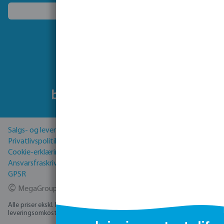
Vælg et andet land
Følg os på
Salgs- og leveringsbetingelser
Privatlivspolitik
Cookie-erklæring
Ansvarsfraskrivelse
GPSR
©
MegaGroup Trade 2026
Alle priser ekskl. Moms plus
forsendelsesomkostninger
og eventuelle
leveringsomkostninger, hvis ikke andet er angivet.