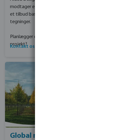
modtager efterfølgende
et tilbud baseret på disse
tegninger.
Planlægger du et
projekt?
Kontakt os
Læs om Bevo
Global mission