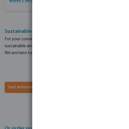
Vores CSR strategi
Sustainable energy saving packages for your pool
For your convenience, we can put together the perfect
sustainable and energy-saving package to improve your pool.
We are here to advise you.
Get informed on our energy saving package
Or order now, and add these products to your