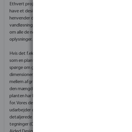
kompeneter
Ethvert projekt skal først
Med vores 75 års erfaring
have et design. Hvis du
inden for vandteknologi
henvender dig til os for
og et globalt netværk er
vandløsning, beder vi dig
alle de komponenter, der
om alle de nødvendige
er nødvendige for hvert
oplysninger.
enkelt projekt, inden for
rækkevidde
.
Hvis det f.eks. drejer sig
som en planteavler vil vi
Vores europæiske
spørge om grundens
distributionscenter har
dimensioner, afstanden
nemlig hele tiden et
mellem afgrøderne og
tilstrækkeligt lager, så vi
den mængde fugt, som
kan levere vores
planten har brug
produkter, når der er brug
for.
Vores designteam
for dem.
udarbejder derefter
detaljerede CAD-
tegninger (Computer
Aided Design).
D
u