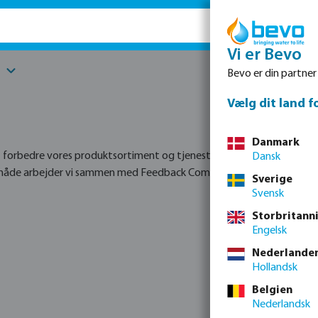
Vi er Bevo
Reservedel
Bevo er din partner
Vælg dit land f
Danmark
at forbedre vores produktsortiment og tjenester hver dag. Derfor be
Dansk
lig måde arbejder vi sammen med Feedback Company. Her kan du læse o
Sverige
Svensk
Storbritann
Engelsk
Nederlande
Hollandsk
Belgien
Nederlandsk