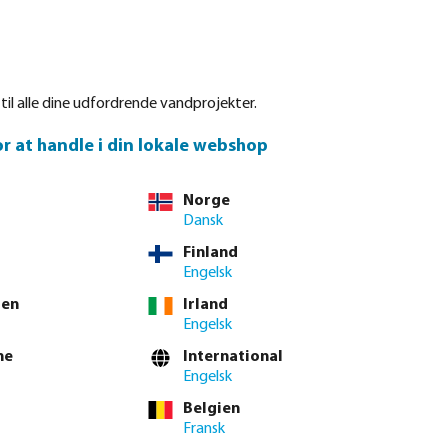
Log på
Indkøbskurv
e
Om Bevo
Waterpoints
Service
Kontakt
 til alle dine udfordrende vandprojekter.
or at handle i din lokale webshop
Norge
der vi dem regelmæssigt om deres feedback, f.eks. gennem 
Dansk
m vores kunders oplevelser med os.
Finland
Engelsk
ien
Irland
Engelsk
ne
International
Engelsk
Belgien
Fransk