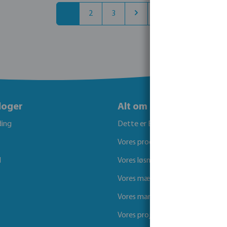
1
2
3
loger
Alt om Bevo
ing
Dette er Bevo
Vores produkter
l
Vores løsninger
Vores mærker
Vores markeder
Vores projekter