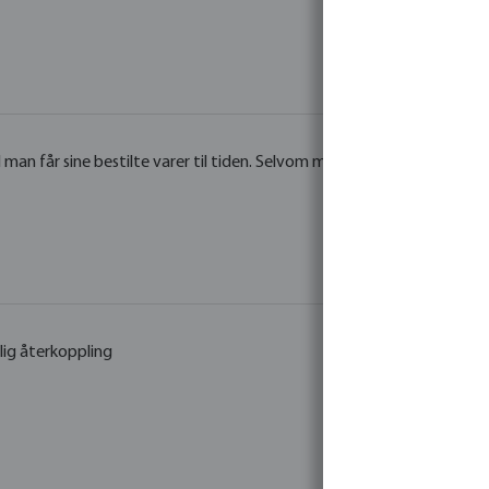
d man får sine bestilte varer til tiden. Selvom man betaler express går d
lig återkoppling