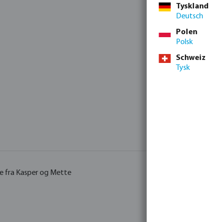
Tyskland
Deutsch
Polen
Polsk
Schweiz
Tysk
se fra Kasper og Mette