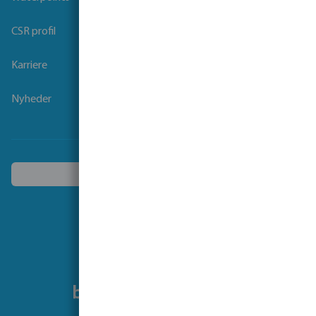
CSR profil
Karriere
Nyheder
Vælg et andet land
Følg os på