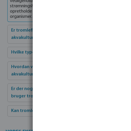
vedligeholdelse og evnen til at håndtere høje
strømningshastigheder. Tromlefiltre hjælper med at
opretholde optimale forhold for fisk og andre vandlevende
organismer.
Er tromlefiltre egnede til alle typer
akvakultursystemer?
Hvilke typer affald kan tromlefiltre fjerne?
Hvordan vælger man det rigtige tromlefilter til et
akvakultursystem?
Er der nogen miljømæssige overvejelser, når man
bruger tromlefiltre?
Kan tromlefiltre bruges i saltvandsakvakultur?