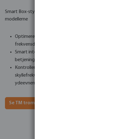
Smart Box-styring – fås kun med TM3-, TM4- og TM5-
modellerne
Optimeret energieffektivitet takket være variabelt
frekvensdrev
Smart interface med flerfarvet LED-panel for nem
betjening
Kontroller og mål parametre som strømforbrug,
skyllefrekvens, åbningstider - alt sammen for at optimere
ydeevnen
Se TM tromlefiltre