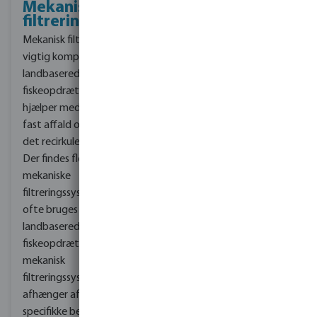
Mekanisk
Kontakt os for
filtrering
rådgivning
Mekanisk filtrering er en
Vores tromlefiltre er
vigtig komponent i
fremstillet af
landbaserede
korrosionsbestandige
fiskeopdræt, da det
materialer. TM-
hjælper med at fjerne
tromlefiltrene er fx
fast affald og snavs fra
fremstillet af plast, og
det recirkulerende vand.
HEX-tromlefiltrene har
Der findes flere typer af
PEHD på tanken,
mekaniske
dækslet, slambakken og
filtreringssystemer, som
endepladen ligesom de
ofte bruges i
monteres med
landbaserede
titaniumskruer og
fiskeopdræt. Valget af
møtrikker til varmt
mekanisk
saltvand.
filtreringssystem
afhænger af dambrugets
specifikke behov,