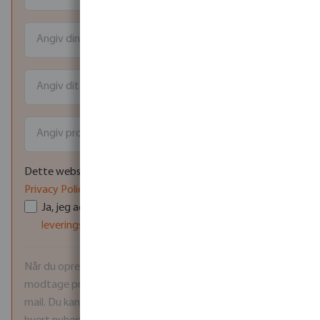
Dette websted er beskyttet af reCAPTCHA, og Google
Privacy Policy
og
Servicevilkår
gælder.
Ja, jeg accepterer Bevo Nordics
salgs- og
leveringsbetingelser
samt
privatlivspolitik
.
*
Når du opretter en konto, accepterer du samtidig at
modtage produktopdateringer og kampagnetilbud via e-
mail. Du kan til enhver tid afmelde dig ved at bruge linket i