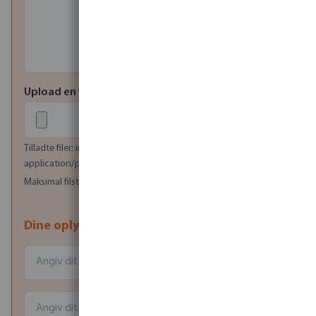
Upload en fil
Tilladte filer: image/jpeg, image/png, image/bmp,
application/pdf
Maksimal filstørrelse (i MB): 20
Dine oplysninger