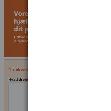
Vores eksperter kan
hjælpe med at realisere
dit projekt!
Udfyld venligst kontaktformularen nedenfor, og vi
vil vende tilbage til dig hurtigst muligt.
Dit akvakultur projekt
Hvad drejer din forespørgsel sig om
*