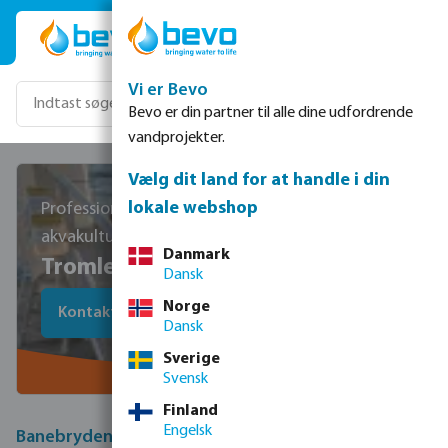
Gå til hovedindhold
Vi er Bevo
Bevo er din partner til alle dine udfordrende
vandprojekter.
Vælg dit land for at handle i din
lokale webshop
Professionel vandbehandling til RAS- og
akvakultursystemer med gennemstrømning
Danmark
Tromlefiltre
Dansk
Norge
Kontakt os for priser
Dansk
Sverige
Svensk
Finland
Engelsk
Banebrydende tromlefiltre udviklet til