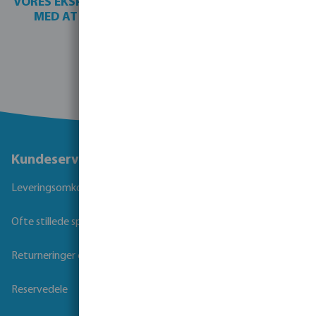
VORES EKSPERTER I AKVAKULTUR KAN HJÆLPE DIG
MED AT REALISERE DIT KOMPLETTE ANLÆG.
Kontakt os for et tilbud
Kundeservice
Leveringsomkostninger og transporttid
Ofte stillede spørgsmål
Returneringer og Garanti
Reservedele