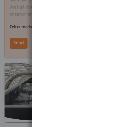
hvert nyhedsbrev. Bemærk at når du afmelder dig, vil du
også gå glip af vigtige servicemeddelelser som fx
prisændringer.
Felter markeret med * er obligatoriske
Send