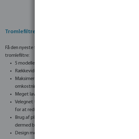
Tromlefiltre TM-serien
Få den nyeste filtreringsteknologi med vores nye serie af
tromlefiltre:
5 modeller at vælge imellem
Rækkevidde fra 5m3h til 140m3h afhængig af modellen
Maksimeret maskeareal for reduceret vandforbrug og
omkostninger
Meget lavt elektrisk strømforbrug (0.18 - 0.55kw)
Velegnet til saltvandsapplikationer - fremstillet af plast
for at reducere korrosion
Brug af plast giver bedre LCA (Life Cycle Assessment) og er
dermed bedre for miljøet
Design med lav vedligeholdelse