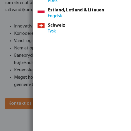
Polsk
som sikrer at affaldet let glider mod afløbet, bygget til
saltvand (korrosionsbestandige materialer – UV resistent PE).
Estland, Letland & Litauen
Engelsk
Schweiz
Innovativt dansk design - Fremstillet i Tyskland
Tysk
Korroderer ikke, selv i varmt saltvand
Vand- og energibesparende med HEX E-kontrol
Nem at operere og med lav vedligeholdelse
Banebrydende tromledesign - fremstillet af
højteknologisk letvægtspolymer, 100% afbalanceret
Keramiske lejer af høj kvalitet, som ikke korroderer
Meget holdbar, velegnet til RAS og
gennemstrømningssystemer
Kontakt os for priser og mere information