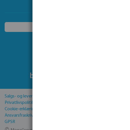
Vælg et andet land
Følg os på
Salgs- og leveringsbetingelser
Privatlivspolitik
Cookie-erklæring
Ansvarsfraskrivelse
GPSR