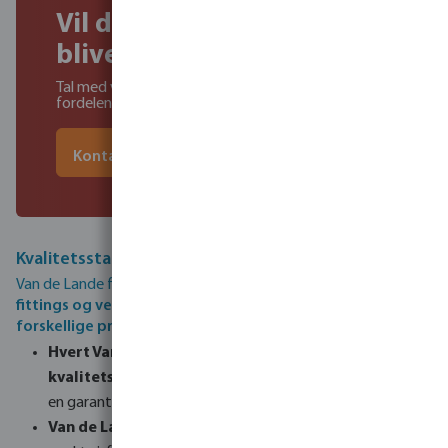
Vil du vide mere om at
blive VDL forhandler?
Tal med vores eksperter og få mere at vide om
fordelene ved VDL for dig og dine kunder
Kontakt vores eksperter
Kvalitetsstandard
Van de Lande fremstiller et
usædvanligt bredt sortiment af
fittings og ventiler og producerer mere end 4.500
forskellige produkter
på deres egen fabrik i Holland.
Hvert Van de Lande-produkt gennemgår strenge
kvalitetskontroller
, hvilket giver kunderne i hele verden
en garanti for topkvalitet.
Van de Lande fremstiller deres egne forme
i deres