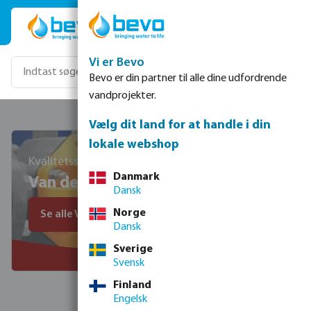
Gå til hovedindhold
Vi er Bevo
Bevo er din partner til alle dine udfordrende
vandprojekter.
Vælg dit land for at handle i din
lokale webshop
Kvalitetsstandard siden 1956
Danmark
Van de Lande
Dansk
Norge
Se alle VDL produkter
Dansk
Sverige
Svensk
Finland
Engelsk