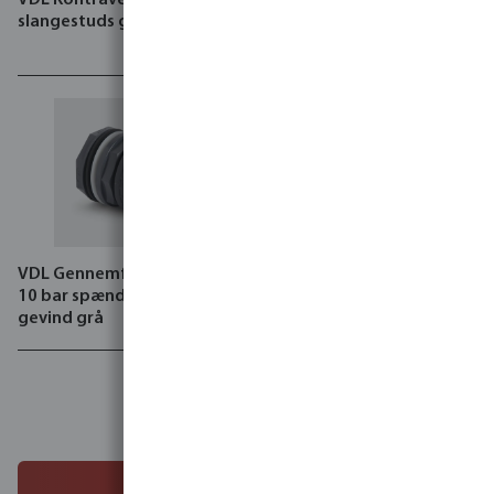
slangestuds grå
studs sort
VDL Gennemføring PVC-U
10 bar spænd x udvendig
gevind grå