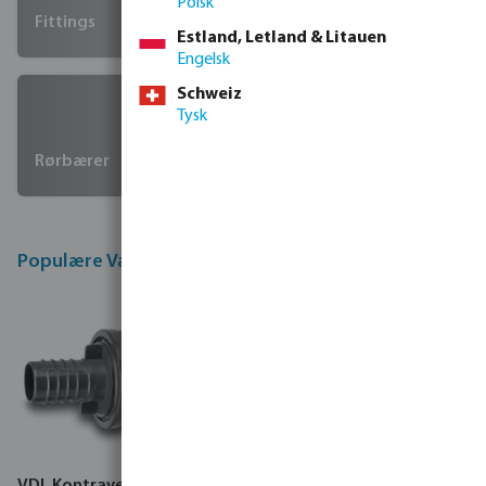
Polsk
Fittings
Estland, Letland & Litauen
Engelsk
Schweiz
Tysk
Rørbærer
Populære Van De Lande produkter
VDL Kontraventil PVC-U
VDL Tankgennemføring PP