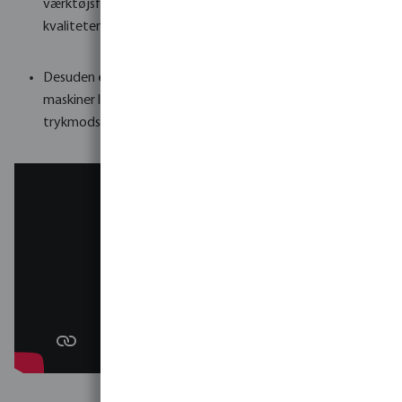
værktøjsfabrik, hvilket betyder, at de kan garantere
kvaliteten og kontinuiteten i produktionen.
Desuden
overvåges
råmaterialer, støbeforme og
maskiner løbende. VDL's grundige kontrol af målinger og
trykmodstandsdygtighed adskiller dem fra de andre.