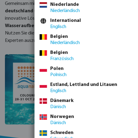
Gemeinsam mit dem besten Pool-Team von
bevo
Niederlande
Niederländisch
deutschland
und
bevo nordic
präsentieren wir Ihnen
innovative Lösungen rund um
Heizsysteme,
International
Wasseraufbereitung und modernste Pooltechnologien
.
Englisch
Nutzen Sie die Gelegenheit, um sich direkt mit unseren
Belgien
Experten auszutauschen!
Niederländisch
Belgien
Französisch
Polen
Polnisch
Estland, Lettland und Litauen
Englisch
Dänemark
Dänisch
Norwegen
Dänisch
Schweden