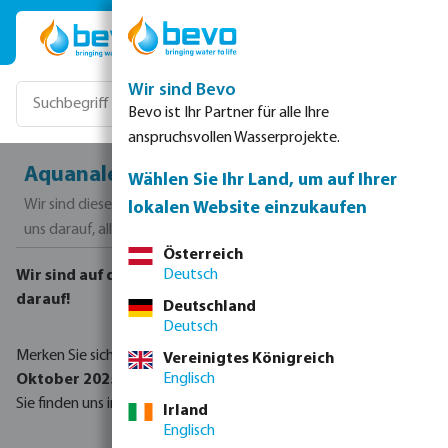
Zum Hauptinhalt springen
Wir sind Bevo
Bevo ist Ihr Partner für alle Ihre
anspruchsvollen Wasserprojekte.
Aquanale 2025 – Wir sehen uns in Köln!
Wählen Sie Ihr Land, um auf Ihrer
Wir sind dieses Jahr auf der Aquanale vertreten und freuen
lokalen Website einzukaufen
uns darauf, alle unsere Poolkunden persönlich zu treffen.
Österreich
Deutsch
Wir sind auf der Aquanale in Köln – und freuen uns riesig
darauf!
Deutschland
Deutsch
Merken Sie sich schon jetzt den Termin vom
28. bis 31.
Vereinigtes Königreich
Englisch
Oktober 2025
vor.
Sie finden uns in
Halle 7.1, Stand E061–D060
.
Irland
Englisch