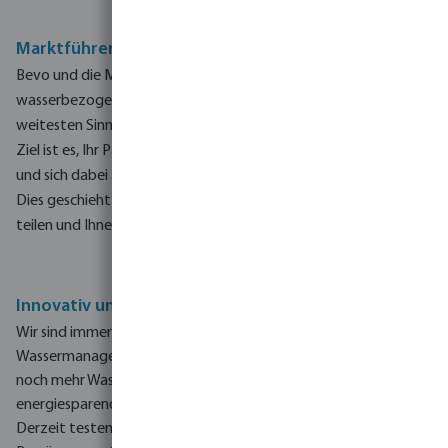
Marktführer in der Wassertechnologie
Bevo und die MegaGroup wollen dazu beitragen,
wasserbezogene Herausforderungen zu lösen, mit denen wir im
weitesten Sinne des Wortes weltweit konfrontiert sind.
Unser
Ziel ist es, Ihr Partner Nr.
1 in der Wassertechnologie zu werden,
und sich dabei auf innovative Entwicklungen zu konzentrieren.
Dies geschieht in unserem Service Center, indem wir Wissen
teilen und Ihnen genau zuhören
Innovativ und umweltfreundlich
Wir sind immer auf der Suche nach Verbesserungen, um Ihr
Wassermanagement noch effizienter zu gestalten, damit Sie
noch mehr Wasser sparen können. So können Sie immer häufiger
energiesparende und kostensenkende Technik einsetzen.
Derzeit testen wir Root Sense, ein intelligentes