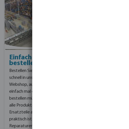
Einfach
Immer
bestellen
erreichbar
Bestellen Sie einfach und
Bei Bevo können Sie alles
schnell in unserem
online erledigen.
Melden
Webshop, auch wenn Sie
Sie sich in Ihrem
einfach mal ein Ersatzteil
persönlichen Konto an
bestellen müssen. Für fast
und geben Sie einfach
alle Produkte haben wir
Ihre Bestellung auf.
Im
Ersatzteile auf Lager, was
Falle haben Sie eine
praktisch ist für
Frage, lesen Sie
Reparaturen oder bei
unsere
Häufig gestellte