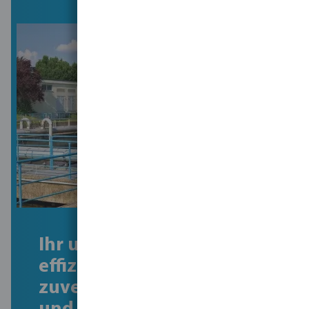
Ihr umfassender,
effizienter und
zuverlässiger Lieferant