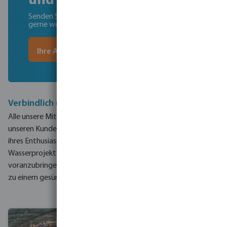
und Projektberater
Senden Sie Ihre Fragen an Bevo. Wir helfen Ihnen
gerne weiter
Ihre Anfrage
Verbindlich und engagiert
Alle unsere Mitarbeiter setzen sich persönlich dafür ein, allen
unseren Kunden von der ersten Anfrage an zu helfen. Aufgrund
ihres Enthusiasmus sehen sie jedes herausfordernde
Wasserprojekt als Chance - eine Gelegenheit, Sie
voranzubringen und die Welt mit intelligenten Wasserlösungen
zu einem gesünderen Ort zu machen.