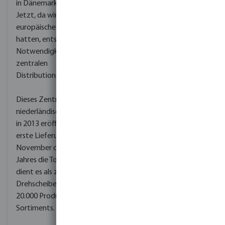
in Dänemark eröffnet.
Jetzt, da wir eine
europäische Abdeckung
hatten, entstand die
Notwendigkeit eines
zentralen
Distributionszentrums.
Dieses Zentrum wurde im
niederländischen Veghel
in 2013 eröffnet. Die
erste Lieferung verließ im
November desselben
Jahres die Tore. Seitdem
dient es als zentrale
Drehscheibe für alle
20.000 Produkte unseres
Sortiments.