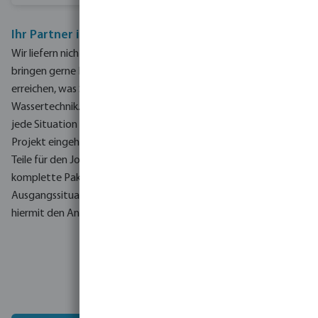
Ihr Partner in allen Projekten
Wir liefern nicht nur die richtigen Produkte und Systeme. Wir
bringen gerne Ideen ein, die Ihnen helfen, genau das zu
erreichen, was Sie wollen, egal in welchem Bereichen der
Wassertechnik. Dazu gehört auch Ihre Produktauswahl, denn
jede Situation erfordert eine andere Lösung. Wir werden Ihr
Projekt eingehend untersuchen. Wir besprechen auch, welche
Teile für den Job am besten geeignet sind, und liefern dann das
komplette Paket. Wir reagieren schnell wenn Ihre
Ausgangssituation sich ändern sollte. Wir glauben, dass wir
hiermit den Ansatz der kundenspezifischen Anpassung erfüllen.