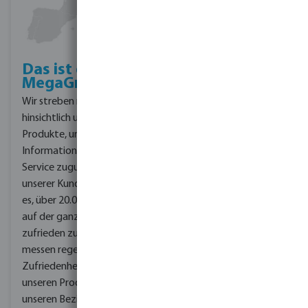
Das ist die
Bevo und die
MegaGroup
MegaGroup
Wir streben nach Qualität
Als es mehrere
hinsichtlich unserer
europäische
Produkte, unseren
Niederlassungen gab,
Informationen und dem
entstand die
Service zugunsten
Notwendigkeit,
unserer Kunden. Ziel ist
Geschäftsprozesse zu
es, über 20.000 Kunden
zentralisieren.
auf der ganzen Welt
Dementsprechend
zufrieden zu stellen. Wir
wurden die Prozesse
messen regelmäßig Ihre
1989 auf die MegaGroup
Zufriedenheit mit
übertragen. Bis heute
unseren Produkten und
kümmert sich die
unseren Beziehungen. So
Handelsholding um Dinge