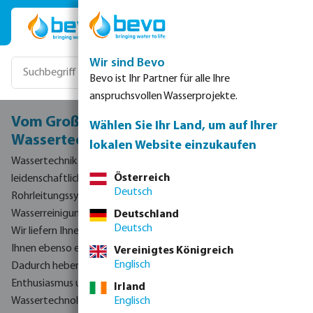
Zum Hauptinhalt springen
Wir sind Bevo
Bevo ist Ihr Partner für alle Ihre
anspruchsvollen Wasserprojekte.
Vom Großhändler zum Experten in der
Wählen Sie Ihr Land, um auf Ihrer
Wassertechnik
lokalen Website einzukaufen
Wassertechnik ist unsere Passion. Wir unterstützen Sie
Österreich
leidenschaftlich gerne in allen Fragen rund um
Deutsch
Rohrleitungssystemen, Bewässerung, Wassererneuerung,
Wasserreinigung und geothermischer Energie.
Deutschland
Deutsch
Wir liefern Ihnen nicht nur Produkte und Systeme - wir bieten
Ihnen ebenso einen kompletten Lösungsansatz Ihrer Anfrage.
Vereinigtes Königreich
Englisch
Dadurch heben wir uns durch unser Engagement, unseren
Enthusiasmus und unsere Vorreiterrolle in der
Irland
Wassertechnologie von der Masse ab.
Englisch