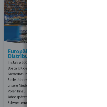
Europäisches
Distributionszentrum
Im Jahre 2000 schloss sich
Bosta UK den anderen
Niederlassungen an.
Sechs Jahre später kam
unsere Niederlassung in
Polen hinzu. Weitere fünf
Jahre später wurde ein
Schwesterunternehmen