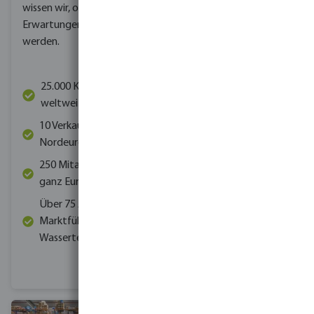
wissen wir, ob wir unseren
wie Sourcing, Finanzen, E-
Erwartungen gerecht
Commerce und
werden.
Marketing.
Dadurch ist die
25.000 Kunden
Fokussierung auf unsere
weltweit
Kunden möglich. Das
10 Verkaufsbüros in
macht Bevo möglich den
Nordeuropa
Kunden bei
herausfordernden
250 Mitarbeiter in
Wasserprojekten zu
ganz Europa
helfen. Tatsächlich haben
Über 75 Jahre
wir in unseren 75 Jahren
Marktführer in der
Tausenden von Kunden
Wassertechnik
bei ihren Wasserprojekten
geholfen.