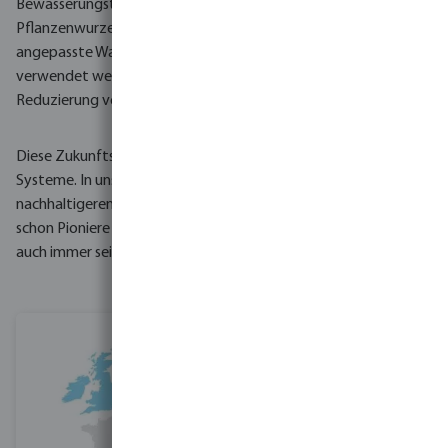
Bewässerungstool, zur Messung der Saugkraft von
Pflanzenwurzeln. Das Ziel hierbei ist eine entsprechend
angepasste Wassermenge, die von der Gärtnerei zum Gießen
verwendet werden kann, zur Einsparung von Wasser und zur
Reduzierung von Kosten.
Diese Zukunftsvision erfordert innovative Ideen für effizientere
Systeme. In unserem Service Center suchen wir nach
nachhaltigeren Lösungen. Deshalb waren und sind wir immer
schon Pioniere in der Wasserindustrie gewesen und werden es
auch immer sein.