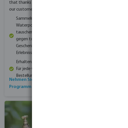
bevo ist Ihr Partner für
that thanks and rewards
alle anspruchsvollen
our customers
Wasserprojekte
Sammeln Sie
bevo hat eine breite
Waterpoints und
und vielfältige
tauschen Sie diese
Produktpalette
gegen tolle
Geschenke und
bevo garantiert Ihnen
Erlebnisse
kontinuierliche
Lagerhaltung und
Erhalten Sie Punkte
zuverlässigen Service
für jede Online-
Bestellung über 500 €
Nehmen Sie am
Programm teil
Mehr über bevo