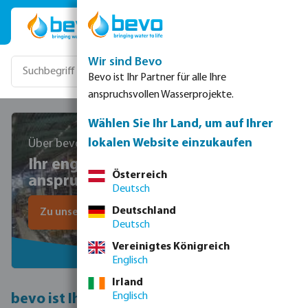
Zum Hauptinhalt springen
Wir sind Bevo
Bevo ist Ihr Partner für alle Ihre
anspruchsvollen Wasserprojekte.
Wählen Sie Ihr Land, um auf Ihrer
lokalen Website einzukaufen
Über bevo
Ihr engagierter Partner in allen
Österreich
anspruchsvollen Projekten
Deutsch
Deutschland
Zu unserem Sortiment
Deutsch
Vereinigtes Königreich
Englisch
Irland
Englisch
bevo ist Ihr Experte für intelligente