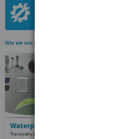
Service
Das technische Support-Team von
bevo steht Ihnen bei Garantie- und
Reparaturanfragen zur Seite.
Wie wir uns unterscheiden
Waterpoints
Über unsere
Firma
The loyalty programme