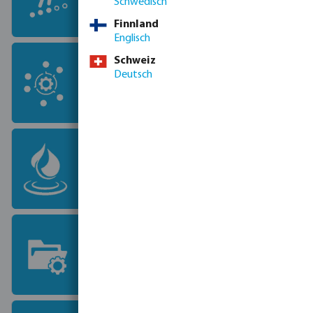
Wassersysteme und werden Sie Teil
Schwedisch
unseres Teams.
Finnland
Englisch
Marken
Schweiz
Deutsch
Bevo arbeitet mit führenden
Anbietern von Wassertechnologien
zusammen.
Märkte
Bevo bietet Beratung, Produkte
und Lösungen für alle
wasserbezogenen Branchen.
Projekte
Vom ersten Entwurf bis zur
abgeschlossenen Installation und
noch viel mehr Service.