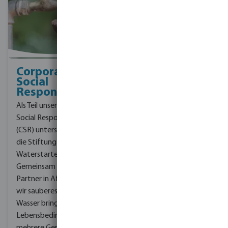
Corporate
Social
Responsibility
Als Teil unserer Corporate
Social Responsibility
(CSR) unterstützt bevo
die Stiftung
Waterstarters.
Gemeinsam mit unserem
Partner in Afrika wollen
wir sauberes und sicheres
Wasser bringen und die
Lebensbedingungen für