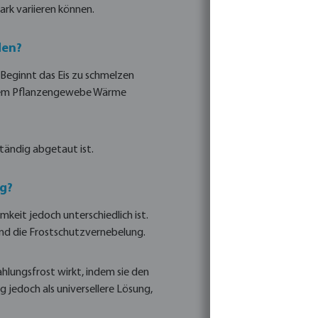
ark variieren können.
den?
. Beginnt das Eis zu schmelzen
d dem Pflanzengewebe Wärme
tändig abgetaut ist.
g?
eit jedoch unterschiedlich ist.
d die Frostschutzvernebelung.
ahlungsfrost wirkt, indem sie den
 jedoch als universellere Lösung,