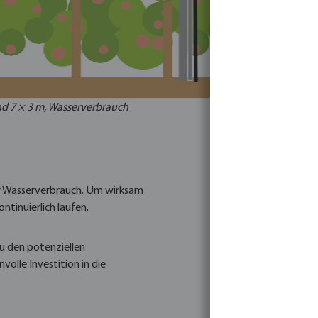
nd 7 × 3 m, Wasserverbrauch
er Wasserverbrauch. Um wirksam
ntinuierlich laufen.
zu den potenziellen
volle Investition in die