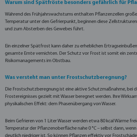
Warum sind Spätfröste besonders gefährlich für Pfl
Während des Frühjahrswachstums enthalten Pflanzenzellen große 
Temperatur unter den Gefrierpunkt, beginnen diese Zellstrukturen
und zum Absterben des Gewebes führt.
Ein einzelner Spätfrost kann daher zu erheblichen Ertragseinbußen
gesamte Ernte vernichten. Der Schutz vor Frost ist somit ein zent
Risikomanagements im Obstbau.
Was versteht man unter Frostschutzberegnung?
Die Frostschutzberegnung ist eine aktive Schutzmaßnahme, bei d
Frostereignisses gezielt mit Wasser beregnet werden. Ihre Wirksa
physikalischen Effekt: dem Phasenübergang von Wasser.
Beim Gefrieren von 1 Liter Wasser werden etwa 80 kcal Wärme frei
Temperatur der Pflanzenoberfläche nahe 0 °C – selbst dann, we
deutlich niedriger ist. So können Pflanzen effektiv vor Frostschä