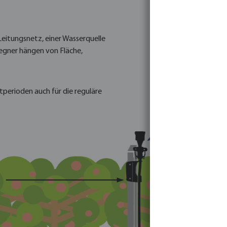
eitungsnetz, einer Wasserquelle
egner hängen von Fläche,
stperioden auch für die reguläre