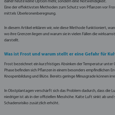
daher heute keine Option mehr, sondern eine Notwendigkeit.
Eine der effektivsten Methoden zum Schutz von Pflanzen vor Fro
mittels Überkronenberegnung.
In diesem Artikel erklären wir, wie diese Methode funktioniert, wan
wo ihre Grenzen liegen und warum sie in vielen Fällen die wirksam
darstellt.
Was ist Frost und warum stellt er eine Gefahr für Ku
Frost bezeichnet ein kurzfristiges Absinken der Temperatur unter 0 
Phase befinden sich Pflanzen in einem besonders empfindlichen E
Knospenbildung und Blüte. Bereits geringe Minusgrade können irre
In Obstplantagen verschärft sich das Problem dadurch, dass die
niedriger ist als in der offiziellen Messhöhe. Kalte Luft sinkt ab un
Schadensrisiko zusätzlich erhöht.