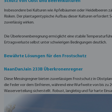
Schutz von Obst und Beerenkulturen
Insbesondere bei Kulturen wie Apfelbäumen oder Heidelbeeren zä
Risiken. Der plantagentypische Aufbau dieser Kulturen erfordert S
zuverlässig wirken.
Die Überkronenberegnung ermöglicht eine stabile Temperaturfüh
Ertragsverluste selbst unter schwierigen Bedingungen deutlich.
Bewährte Lösungen für den Frostschutz
NaanDanJain 233B Überkronenregner
Diese Messingregner bieten zuverlässigen Frostschutz in Obstpla
die Feder vor dem Einfrieren, während eine Wurfweite von bis zu 
Wasserverteilung sicherstellt.
Robust, langlebig und für harte Ein