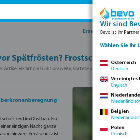
Wir sind Be
Ersatzteile
Produk
Bevo ist Ihr Partner
Wählen Sie Ihr 
or Spätfrösten? Frostschutzbereg
Österreich
er Artikel erklärt die Funktionsweise, Vorteile und Grenzen der Fr
Deutsch
Vereinigtes
Englisch
Niederlande
 Überkronenberegnung
Niederländisc
Belgien
Niederländisc
tschaft und im Obstbau. Ein
 einer einzigen Nacht ganze
Polen
ison hinweg. Frostschutz ist
Polnisch