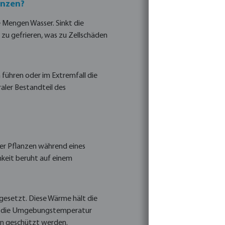
anzen?
Mengen Wasser. Sinkt die
 zu gefrieren, was zu Zellschäden
 führen oder im Extremfall die
raler Bestandteil des
er Pflanzen während eines
mkeit beruht auf einem
gesetzt. Diese Wärme hält die
nn die Umgebungstemperatur
den geschützt werden.