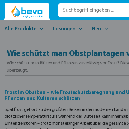
 Hauptinhalt springen
Zur Suche springen
Zur Hauptnavigation springen
Alle Produkte
Lösungen
Neu
Wie schützt man Obstplantagen v
Wie schützt man Blüten und Pflanzen zuverlässig vor Frost? Dies
überzeugt.
Frost im Obstbau – wie Frostschutzberegnung und
Pflanzen und Kulturen schützen
Spätfrost gehört zu den größten Risiken in der modernen Landwir
plötzlicher Temperatursturz während der Blütezeit kann innerhalb
Ernten zerstören – trotz monatelanger Arbeit über die gesamte Sa