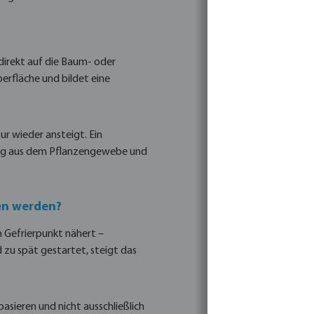
irekt auf die Baum- oder
erfläche und bildet eine
ur wieder ansteigt. Ein
ug aus dem Pflanzengewebe und
en werden?
m Gefrierpunkt nähert –
 zu spät gestartet, steigt das
sieren und nicht ausschließlich