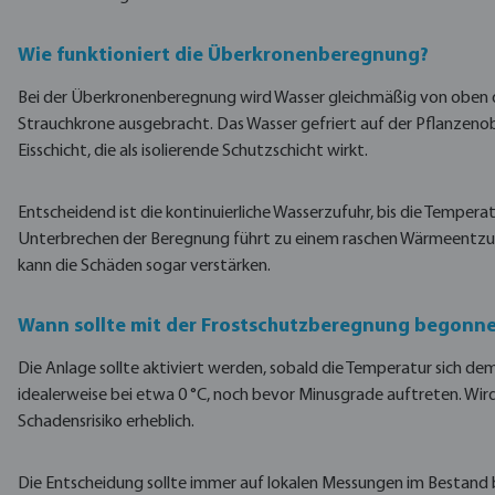
Wie funktioniert die Überkronenberegnung?
Bei der Überkronenberegnung wird Wasser gleichmäßig von oben d
Strauchkrone ausgebracht. Das Wasser gefriert auf der Pflanzenob
Eisschicht, die als isolierende Schutzschicht wirkt.
Entscheidend ist die kontinuierliche Wasserzufuhr, bis die Temperat
Unterbrechen der Beregnung führt zu einem raschen Wärmeentz
kann die Schäden sogar verstärken.
Wann sollte mit der Frostschutzberegnung begonn
Die Anlage sollte aktiviert werden, sobald die Temperatur sich de
idealerweise bei etwa 0 °C, noch bevor Minusgrade auftreten. Wird
Schadensrisiko erheblich.
Die Entscheidung sollte immer auf lokalen Messungen im Bestand ba