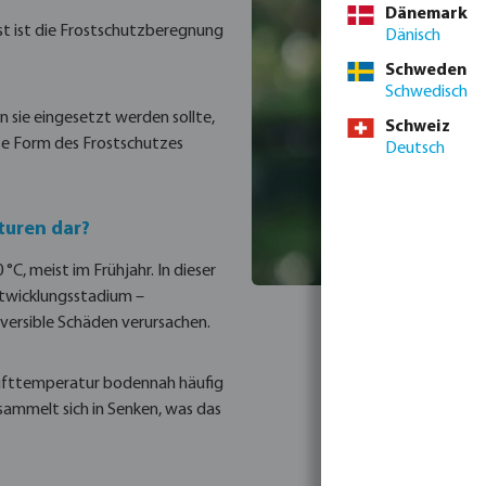
Dänemark
st ist die Frostschutzberegnung
Dänisch
Schweden
Schwedisch
n sie eingesetzt werden sollte,
Schweiz
ste Form des Frostschutzes
Deutsch
lturen dar?
°C, meist im Frühjahr. In dieser
ntwicklungsstadium –
versible Schäden verursachen.
 Lufttemperatur bodennah häufig
d sammelt sich in Senken, was das