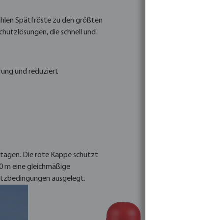
hlen Spätfröste zu den größten
chutzlösungen, die schnell und
rung und reduziert
ntagen. Die rote Kappe schützt
20 m eine gleichmäßige
satzbedingungen ausgelegt.