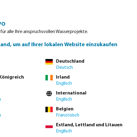
Einloggen
Warenkorb
vo
tdatenblätter
Waterpoints
Service
Kontakt
 für alle Ihre anspruchsvollen Wasserprojekte.
Land, um auf Ihrer lokalen Website einzukaufen
nung!
Deutschland
ostschutzberegnung und warum Überkronenberegnung in der Praxis
Deutsch
 Königreich
Irland
Englisch
International
h
Englisch
Belgien
h
Französisch
Estland, Lettland und Litauen
Englisch