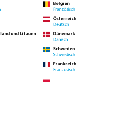
Belgien
h
Französisch
Österreich
Deutsch
tland und Litauen
Dänemark
Dänisch
Schweden
Schwedisch
Frankreich
Französisch
uzier T-Stück 90°
Profec Minikugelhahn Edelstahl
emuffe Grau
316 40 bar Innengewinde x
Außengewinde
ab
EUR 70.91
n
3
Varianten