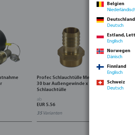
Belgien
Niederländisc
Deutschland
Deutsch
Estland, Let
Englisch
Norwegen
Dänisch
Finnland
Englisch
ntnahme
Profec Schlauchtülle Messing
Profec Red
Schweiz
r
30 bar Außengewinde x
PVC-U Kleb
Deutsch
Schlauchtülle
ab
ab
EUR 5.56
EUR 2.28
35
Varianten
40
Variante