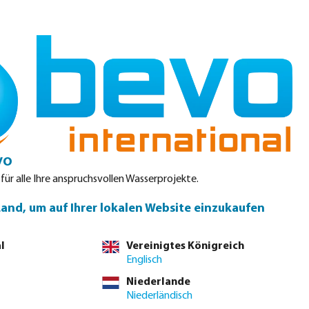
Einloggen
Warenkorb
teile
Produktdatenblätter
Service
Kontakt
vo
 für alle Ihre anspruchsvollen Wasserprojekte.
Land, um auf Ihrer lokalen Website einzukaufen
l
Vereinigtes Königreich
Englisch
Niederlande
Niederländisch