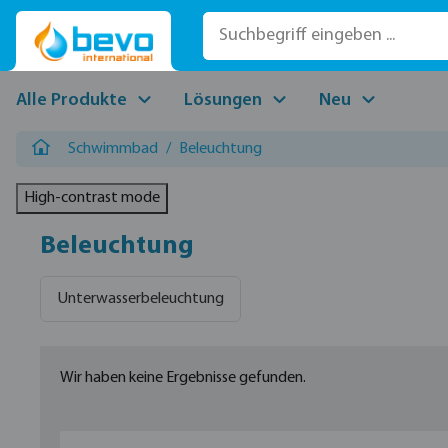
 Hauptinhalt springen
Zur Suche springen
Zur Hauptnavigation springen
Alle Produkte
Lösungen
Neu
Schwimmbad
/
Beleuchtung
High-contrast mode
Beleuchtung
Unterwasserbeleuchtung
Wir haben keine Ergebnisse gefunden.