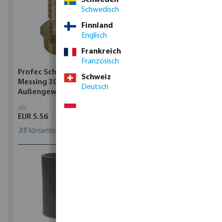
Schwedisch
Finnland
Englisch
Frankreich
Französisch
Profec Schlauchtülle
Rain Bird ESP-TM2 Wi-Fi
Schweiz
Messing 30 bar
kompatibel Steuergerät
Deutsch
Außengewinde x
Schlauchtülle
ab
ab
EUR 5.56
EUR 225.66
35
Varianten
4
Varianten