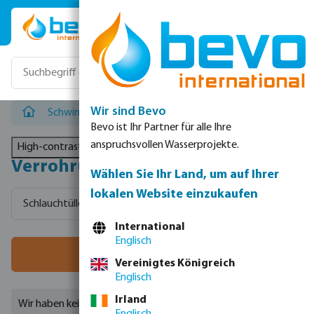
Zum Hauptinhalt springen
Wir sind Bevo
Schwimmbad
/
Verrohrung
Bevo ist Ihr Partner für alle Ihre
anspruchsvollen Wasserprojekte.
High-contrast mode
Verrohrung
Wählen Sie Ihr Land, um auf Ihrer
lokalen Website einzukaufen
Schlauchtüllen
PVC-Kugelhähne Imperial
PVC-Druckfit
International
Englisch
Filter
Vereinigtes Königreich
Englisch
Irland
Wir haben keine Ergebnisse gefunden.
Englisch