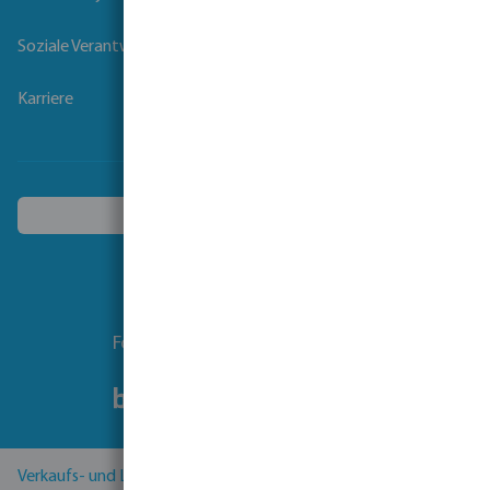
Soziale Verantwortung der Unternehmen
Karriere
Ein anderes Land wählen
Folgen Sie uns
Verkaufs- und Lieferbedingungen