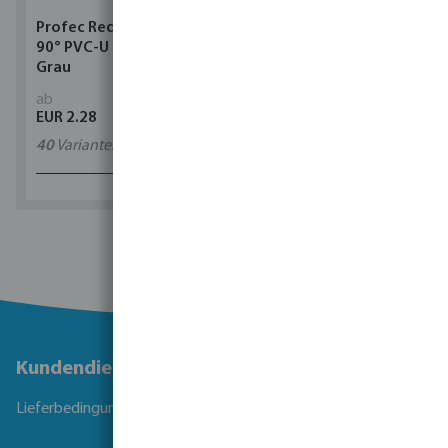
Profec Reduzier T-Stück
Profec Minikugelhahn
90° PVC-U Klebemuffe
Edelstahl 316 40 bar
Grau
Innengewinde x
Außengewinde
ab
ab
EUR 2.28
EUR 70.91
40
Varianten
3
Varianten
1 - 0 von 0 Ergebnissen
Kundendienst
Lieferbedingungen