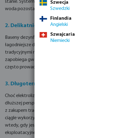
stanie. System zapewnia stały poziom chloru, dzięki czemu
Szwecja
Szwedzki
woda pozostaje czysta i bezpieczna do kąpieli.
Finlandia
Angielski
2. Delikatniejsza woda
Szwajcaria
Baseny dezynfekowane przy pomocy elektrolizy są znacznie
Niemiecki
łagodniejsze dla skóry, oczu i włosów w porównaniu z
tradycyjnymi metodami chlorowania. Stabilna produkcja chloru
zapobiega gwałtownym wahaniom jego poziomu, które
często prowadzą do podrażnień.
3. Długoterminowe oszczędności
Choć elektroliza soli wymaga początkowej inwestycji, w
dłuższej perspektywie pozwala zredukować koszty związane
z zakupem tradycyjnych środków chlorujących. Urządzenie
ciągle wykorzystuje tę samą sól i produkuje chlor wyłącznie
wtedy, gdy jest potrzebny, co przekłada się na niższe koszty
eksploatacyjne.