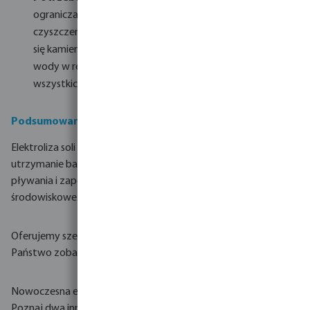
ogranicza ręczne dodawanie chloru, wymaga okresowego
czyszczenia komory elektrolizy, by zapobiec odkładaniu
się kamienia. Konieczne jest także kontrolowanie jakości
wody w regularnych odstępach (co zresztą dotyczy
wszystkich automatycznych systemów).
Podsumowanie
Elektroliza soli to inwestycja w ekologiczne i nowoczesne
utrzymanie basenu. Ułatwiają pielęgnację, zwiększają komfort
pływania i zapewniają zarówno korzyści ekonomiczne, jak i
środowiskowe.
Oferujemy szeroki wybór chloratorów soli. Pełną ofertę mogą
Państwo zobaczyć
tutaj
.
Nowoczesna elektroliza soli to przełom w pielęgnacji basenów.
Poznaj dwa innowacyjne rozwiązania:
Hayward Aquarite HC-