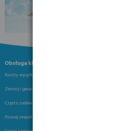
Obsługa klienta
Koszty wysyłki
Zwroty i gwarancje
Często zadawane pytania
Poznaj zespół Bevo