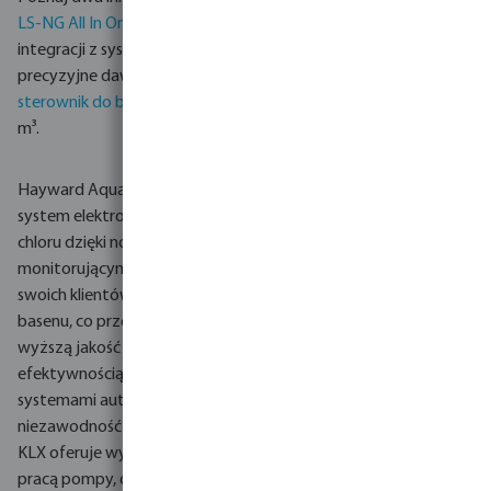
LS-NG All In One
, który dzięki zaawansowanej elektronice i
integracji z systemami automatyki budynkowej gwarantuje
precyzyjne dawkowanie chloru, oraz system
KLX – kompletny
sterownik do basenów
, idealny dla basenów prywatnych do 75
m³.
Hayward Aquarite HC-LS-NG All In One
to zaawansowany
system elektrolizy soli, gwarantujący precyzyjne dawkowanie
chloru dzięki nowoczesnej elektronice i czujnikom
monitorującym parametry wody. Instalując to rozwiązanie u
swoich klientów, zapewnisz im automatyczną dezynfekcję
basenu, co przekłada się na obniżenie kosztów operacyjnych i
wyższą jakość usług. Urządzenie cechuje się wysoką
efektywnością energetyczną oraz łatwą integracją z
systemami automatyki budynkowej, co gwarantuje
niezawodność nawet w najbardziej wymagających warunkach.
KLX oferuje wyjątkową elektrolizę soli już od 3 g/l, steruje
pracą pompy, oświetleniem LED (do 50 W) i lampą UV, a