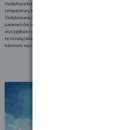
modułowa konstrukcja umożliwia rozbudowę o pomiar
temperatury, kontrolę pH i redox oraz moduł Wi-Fi.
Dedykowana aplikacja pozwala na pełne zarządzanie, zmianę
parametrów i monitorowanie statystyk, co przekłada się na
oszczędności operacyjne i wyższą jakość usług. Inwestując w
te rozwiązania, zwiększysz efektywność zarządzania
basenem, wyróżniając swoją ofertę.