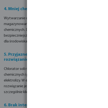
4. Mniej chemikaliów w otoczeniu
Wytwarzanie chloru z soli znacząco ogranicza konieczność
magazynowania i stosowania niebezpiecznych środków
chemicznych. Dzięki temu użytkowanie basenu staje się
bezpieczniejsze i wygodniejsze, a zarazem mniej obciążające
dla środowiska.
5. Przyjazne środowisku i zrównoważone
rozwiązanie
Chlorator soli redukuje ilość dodatkowych substancji
chemicznych i ponownie wykorzystuje sól w procesie
elektrolizy. W efekcie powstaje mniej odpadów, a samo
rozwiązanie jest znacznie bardziej ekologiczne, co docenią
szczególnie klienci poszukujący proekologicznych rozwiązań.
6. Brak intensywnego zapachu chloru