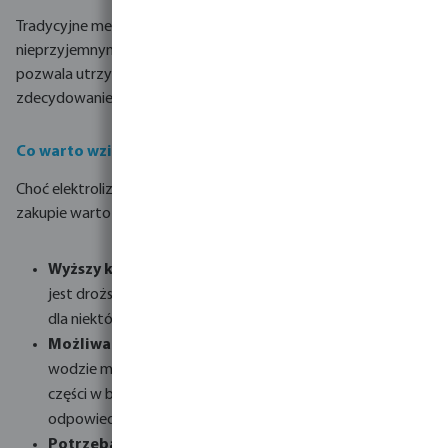
Tradycyjne metody chlorowania często wiążą się z silnym,
nieprzyjemnym zapachem. Stosowanie chloratora solnego
pozwala utrzymać stabilny i umiarkowany poziom chloru, co
zdecydowanie minimalizuje charakterystyczną woń.
Co warto wziąć pod uwagę?
Choć elektroliza soli ma wiele zalet, przed podjęciem decyzji o
zakupie warto zwrócić uwagę na kilka kwestii:
Wyższy koszt początkowy:
Montaż chloratora solnego
jest droższy niż tradycyjnych systemów chlorujących, co
dla niektórych osób może stanowić barierę.
Możliwa korozja metalowych elementów:
Sól w
wodzie może z czasem powodować korozję metalowych
części w basenie i wokół niego, jeśli nie zostaną one
odpowiednio zabezpieczone.
Potrzeba regularnej konserwacji:
System, choć