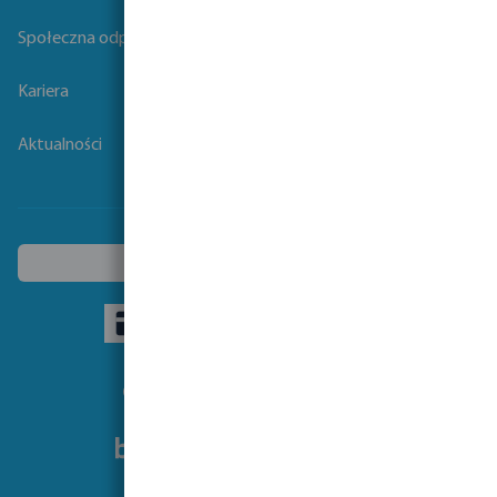
Społeczna odpowiedzialność biznesu
Kariera
Aktualności
Wybierz inny kraj
Obseruj nas: