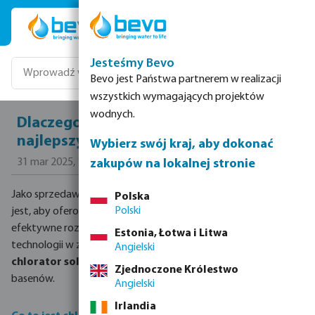
Przejdź do głównej zawartości
Jesteśmy Bevo
Bevo jest Państwa partnerem w realizacji
wszystkich wymagających projektów
wodnych.
Dlaczego elektroliza soli jest
najlepszym wyborem dla klientów?
Wybierz swój kraj, aby dokonać
31 mar 2025, 12:00:00
zakupów na lokalnej stronie
Jako sprzedawca wyposażenia basenowego niezwykle istotne
Polska
Polski
jest, aby oferować klientom najnowocześniejsze i najbardziej
efektywne rozwiązania. Jedną z najpopularniejszych obecnie
Estonia, Łotwa i Litwa
technologii w zakresie utrzymania czystości wody jest
Angielski
chlorator solny
, który rewolucjonizuje sposób dezynfekcji
Zjednoczone Królestwo
basenów.
Angielski
Irlandia