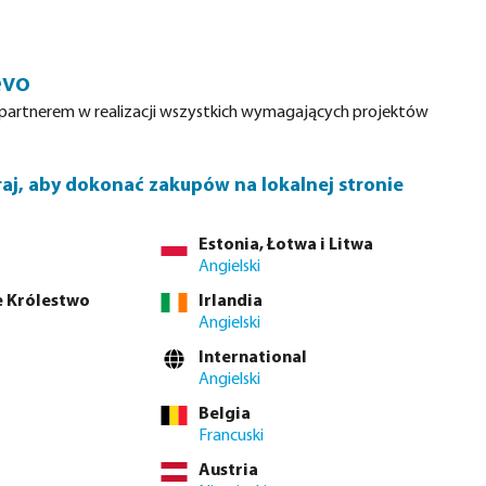
Login
Koszyk
evo
nne
Serwis
O Bevo
Waterpoints
Kontakt
partnerem w realizacji wszystkich wymagających projektów
raj, aby dokonać zakupów na lokalnej stronie
ażone wybory
Estonia, Łotwa i Litwa
Angielski
 Królestwo
Irlandia
Angielski
International
Angielski
Belgia
Francuski
Austria