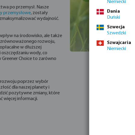
Niemiecki
ictwa po przemysł. Nasze
Dania
y przemysłowe
, zostały
Duński
i zmaksymalizować wydajność.
Szwecja
Szwedzki
 wpływ na środowisko, ale także
ch zrównoważonego rozwoju,
Szwajcaria
 opłacalne w dłuższej
Niemiecki
i oszczędzaniu wody, co
w Greener Choice to zarówno
o rozwoju poprzez wybór
ość dla naszej planety i
dzić pozytywne zmiany, które
ć więcej informacji.