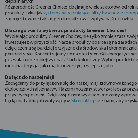
cieplarnianych.
Różnorodność Greener Choices obejmuje wiele sektorów, od roln
produkty, takie jak
systemy nawadniające
,
filtry basenowe
i
pomp
zaprojektowane tak, aby zminimalizować wpływ na środowisko 
Dlaczego warto wybierać produkty Greener Choices?
Wybierając produkty Greener Choices, nie tylko zmniejszasz swój
inwestujesz w przyszłość. Nasze produkty oparte są na zasada
dzięki czemu są bardziej przyjazne dla środowiska i ekonomicznie
perspektywie. Koncentrujemy się na efektywności energetycznej 
pozwala nam zmniejszyć nasz ślad ekologiczny. Wybór produktó
moralna decyzja, jak i mądra inwestycja w lepsze jutro.
Dołącz do naszej misji
Zachęcamy do przyłączenia się do naszej misji zrównoważoneg
ekologicznych alternatyw. Razem możemy stworzyć lepszą przyszł
przyszłych pokoleń. Dzięki wspólnym wysiłkom możemy wprowa
będą miały długotrwały wpływ.
Skontaktuj się
z nami, aby uzyska