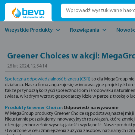
ejdź do głównej zawartości
Przejdź do wyszukiwania
Przejdź do głównej nawigacji
Wszystkie Produkty
Rozwiązania
Nowośc
Greener Choices w akcji: MegaG
28 lut 2024, 12:54:14
Społeczna odpowiedzialność biznesu (CSR)
to dla MegaGroup nie t
działania. Nasza firma angażuje się w innowacyjne projekty, które n
także przynoszą korzyści społecznościom i środowisku naturaln
świata, w którym wzrost gospodarczy idzie w parze z troską o ludz
Produkty Greener Choice
: Odpowiedź na wyzwanie
W MegaGroup produkty Greener Choice są podstawą naszej misj
Nieustannie poszukujemy innowacyjnych rozwiązań, które zmniej
oferując jednocześnie wysoką jakość i wydajność. Nasze produkty
stworzone w celu zmniejszenia zużycia zasobów naturalnych i zm