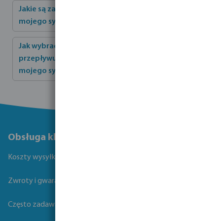
Jakie są zalety włączenia czujnika deszczu do
mojego systemu nawadniania?
Jak wybrać właściwy rozstaw emiterów i natężenie
przepływu oraz prawidłowy rozstaw rzędów dla
mojego systemu nawadniania krajobrazu?
Obsługa klienta
Koszty wysyłki
Zwroty i gwarancje
Często zadawane pytania