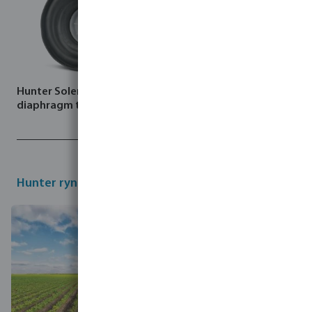
Hunter Solenoid valve
Hunter Złącze obrotowe
diaphragm typ PGV
tworzywo sztuczne GZ
czarny
Hunter rynki