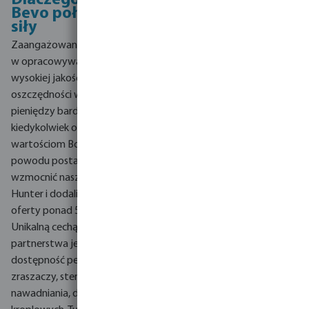
Dlaczego Hunter i
NOWOŚĆ od
Bevo połączyły
Huntera! Oprawa
siły
FX
Zaangażowanie firmy Hunter
Oświetlenie FX Luminaire to
w opracowywanie produktów
nowy i wyjątkowy dodatek
wysokiej jakości z myślą o
do bogatej oferty oświetlenia
oszczędności wody, czasu i
zewnętrznego firmy Hunter.
pieniędzy bardziej niż
To oświetlenie LED ma nie
kiedykolwiek odpowiada
tylko piękny design, ale jest
wartościom Bosta. Z tego
również funkcjonalne, trwałe i
powodu postanowiliśmy
energooszczędne.
wzmocnić naszą współpracę z
Linia FX została
Hunter i dodaliśmy do naszej
zaprojektowana do
oferty ponad 500 produktów!
specyfikacji i instalacji przez
Unikalną cechą tego
profesjonalistów, idealna dla
partnerstwa jest szybka
Ciebie!
dostępność pełnej gamy
zraszaczy, sterowników
nawadniania, dysz i węży