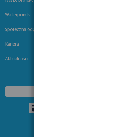
Nasze projekty
Waterpoints
Społeczna odpowiedzialność biznesu
Kariera
Aktualności
Wybierz inny kraj
Obseruj nas: