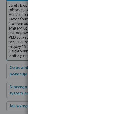
Strefy kroplowe wymagają regulacji, ponieważ ich ciśnienie
robocze jest niższe niż w jakimkolwiek innym typie systemu.
Hunter oferuje wersję 25 PSI i 40 PSI do regulacji ciśnienia.
Każda forma systemu, który nie jest kompensacją ciśnienia,
źródłem punktowym wykorzystującym indywidualne
emitery lub wykorzystującym małe przewody zasilające
jest odpowiednia dla 25 PSI. Rurki emitera liniowego Hunter
PLD to system kompensacji ciśnienia, do którego
przeznaczony jest system 40 PSI. Ciśnienie dostarczane
między 15 a 50 PSI jest kompensowane przez emitery PLD.
Dzięki obniżeniu ciśnienia do poziomu, jaki mogą wytrzymać
emitery, regulator 40 PSI zapewnia długotrwałą wydajność.
Co powinienem zrobić, gdy mój rotator MP nie
pokonuje dystansu?
Dlaczego z mojego zraszacza wycieka woda, ale
system jest wyłączony?
Jak wyregulować łuk na moim rotorze Hunter?