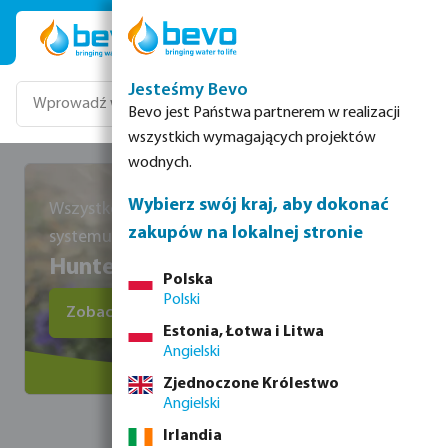
Przejdź do głównej zawartości
Jesteśmy Bevo
Bevo jest Państwa partnerem w realizacji
wszystkich wymagających projektów
wodnych.
Wybierz swój kraj, aby dokonać
Wszystko, co jest potrzebne do kompletnego
zakupów na lokalnej stronie
systemu nawadniania
Hunter
Polska
Polski
Zobacz wszystkie produkty Hunter
Estonia, Łotwa i Litwa
Angielski
Zjednoczone Królestwo
Angielski
Irlandia