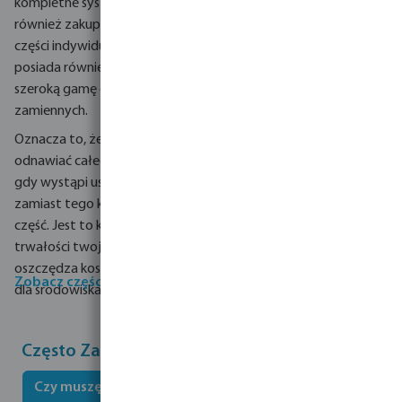
kompletne systemy, możesz
również zakupić wszystkie
części indywidualnie. Hunter
posiada również niezwykle
szeroką gamę części
zamiennych.
Oznacza to, że nie musisz
odnawiać całego systemu,
gdy wystąpi usterka, ale
zamiast tego kupić wadliwą
część. Jest to korzystne dla
trwałości twojego systemu,
oszczędza koszty i jest lepsze
Zobacz części zamienne
dla środowiska!
Często Zadawane Pytania
Czy muszę regulować strefy kroplówki?