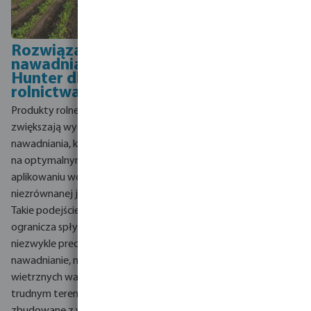
Rozwiązania
Rozwiązania
nawadniające
Hunter do
Hunter dla
nawadniania
rolnictwa
ogrodów
przydomowych
Produkty rolne firmy Hunter
Spotkanie rozwiązań dla
zwiększają wydajność
wszystkich celów związanych
nawadniania, koncentrując się
z nawadnianiem wody w
na optymalnym ciśnieniu i
Twoim domu. Hunter
aplikowaniu wody o
produkuje wysokiej jakości
niezrównanej jednorodności.
trwałe produkty, które prawie
Takie podejście znacznie
nie wymagają konserwacji. Po
ogranicza spływ i pozwala na
co ciężko pracować, skoro
niezwykle precyzyjne
można pracować mądrze.
nawadnianie, nawet w
Kupuj z szerokiej gamy
wietrznych warunkach lub
rotorów, rotatorów MP, dysz i
trudnym terenie. Produkty są
korpusów natryskowych firmy