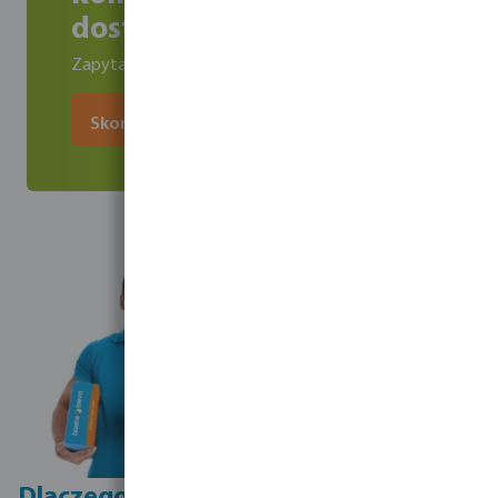
dostawcy
Zapytaj naszego specjalistę od nawadniania
Skontaktuj się