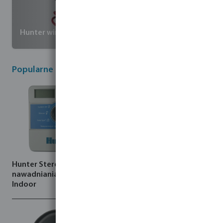
Hunter wireless valve link system
Popularne produkty Hunter
Hunter Sterownik
Hunter Zraszacz
nawadniania X-CORE
tworzywo sztuczne GW
Indoor