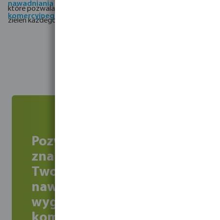
nawadniania
które pozwalają zachować
komercyjnego
zieleń każdego krajobrazu.
Pozwól firmie Bevo
znaleźć rozwiązanie dla
Twojego systemu
nawadniania i doświadcz
wygody Bevo jako
kompleksowego