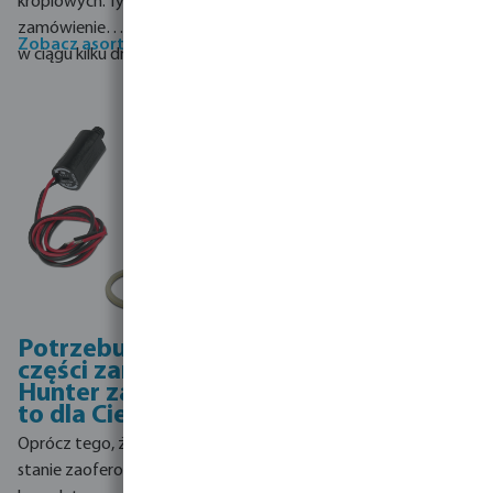
kroplowych. Ty składasz
zamówienie… dostarczamy
Zobacz asortyment Hunter
Zobacz oprawę FX
w ciągu kilku dni.
Potrzebujesz
części zamiennej?
Hunter zapewnia
to dla Ciebie!
Oprócz tego, że Hunter jest w
stanie zaoferować Ci