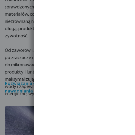
zbudowane z wytrzymałych,
Hunter.
sprawdzonych w praktyce
materiałów, co zapewnia
Kroplowniki/emitery
niezrównaną niezawodność i
spuszczają wodę
długą, produktywną
bezpośrednio w stronę
żywotność.
korzenia rośliny, aby ustalić
idealny poziom nawilżenia.
Od zaworów i sterowników
po zraszacze i komponenty
do mikronawadniania,
produkty Hunter
maksymalizują oszczędność
Rozwiązania dla
Rozwiązania do
wody i zapewniają
nawadniania rolniczego
nawadniania ogrodów
energiczne, wydajne plony.