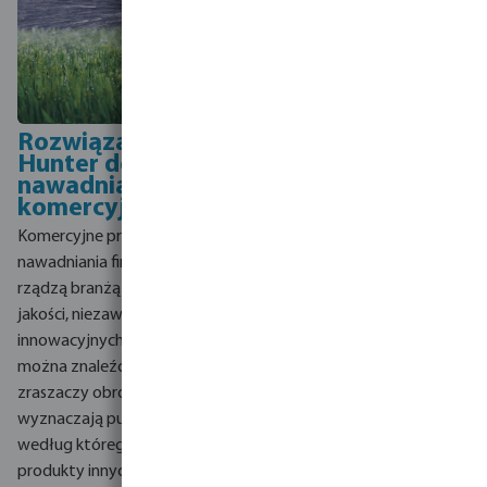
Rozwiązania
Hunter do
nawadniania
komercyjnego
Komercyjne produkty do
nawadniania firmy Hunter
rządzą branżą pod względem
jakości, niezawodności i
innowacyjnych funkcji, które
można znaleźć w linii
zraszaczy obrotowych i nadal
wyznaczają punkt odniesienia,
według którego oceniane są
produkty innych