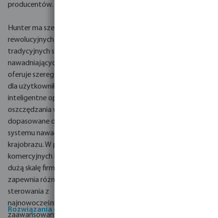
producentów.
Hunter ma szereg
rewolucyjnych alternatyw dla
tradycyjnych systemów
nawadniających. Linia ta
oferuje szereg przyjaznych
dla użytkownika funkcji i
inteligentne opcje
oszczędzania wody,
dopasowane do każdego
systemu nawadniania
krajobrazu. W przypadku
komercyjnych krajobrazów na
dużą skalę firma Hunter
zapewnia różnorodne opcje
sterowania z
najnowocześniejszymi
Rozwiązania dla
zaawansowanymi funkcjami,