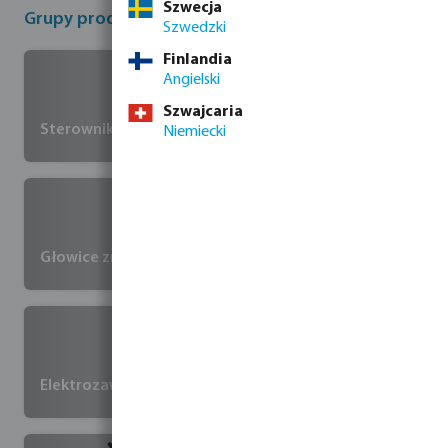
Szwecja
Grupy produktów Hunter
Szwedzki
Finlandia
Angielski
Szwajcaria
Sterowniki nawadniania
Niemiecki
Głowice zraszaczy i dysze
Elektrozawory