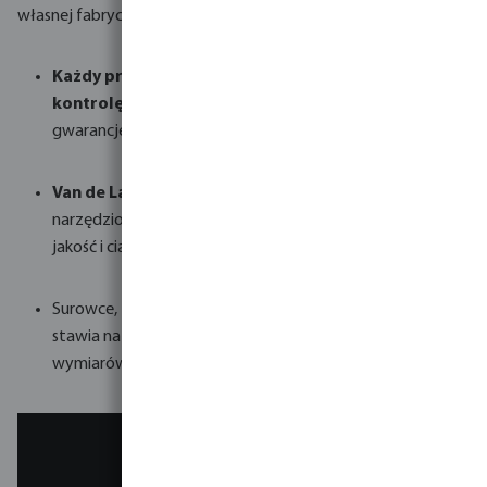
własnej fabryce w Holandii.
Każdy produkt Van de Lande przechodzi surową
kontrolę
, zapewniając klientom na całym świecie
gwarancję najwyższej jakości.
Van de Lande tworzy własne formy
w swoim zakładzie
narzędziowym, co oznacza, że może zagwarantować
jakość i ciągłość produkcji.
Surowce, formy i maszyny są
stale monitorowane
. VDL
stawia na dokładność przeprowadzanych kontroli
wymiarów i odporności na ciśnienie.