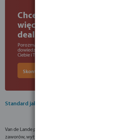
Chcesz dowiedzieć się
więcej o zostaniu
dealerem VDL?
Porozmawiaj z naszymi ekspertami, aby
dowiedzieć się o korzyściach płynących z VDL dla
Ciebie i Twoich klientów
Skontaktuj się z naszymi ekspertami
Standard jakości
Van de Lande produkuje niezwykle szeroką gamę złączek i
zaworów, wytwarzając ponad 4500 różnych przedmiotów we