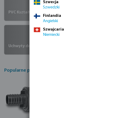
Szwecja
Szwedzki
PVC Kształtki i złączki
Finlandia
Angielski
Szwajcaria
Niemiecki
Uchwyty do rur
Popularne produkty Van De Lande