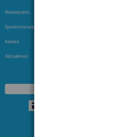
Waterpoints
Społeczna odpowiedzialność biznesu
Kariera
Aktualności
Wybierz inny kraj
Obseruj nas: