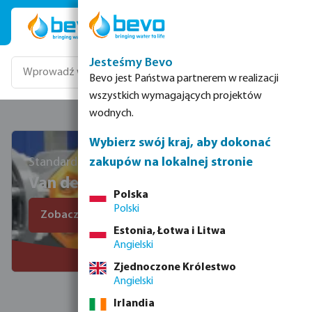
Przejdź do głównej zawartości
Jesteśmy Bevo
Bevo jest Państwa partnerem w realizacji
wszystkich wymagających projektów
wodnych.
Wybierz swój kraj, aby dokonać
Standard jakości od 1956
zakupów na lokalnej stronie
Van de Lande
Polska
Polski
Zobacz wszystkie produkty VDL
Estonia, Łotwa i Litwa
Angielski
Zjednoczone Królestwo
Angielski
Irlandia