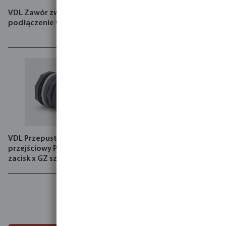
VDL Zawór zwrotny PVC-U
VDL Przepust szczelny PP
podłączenie węża szary
tuleja czarny
VDL Przepust szczelny
VDL Mufa redukcyjna PVC-
przejściowy PVC-U 10 bar
U 16 bar szary
zacisk x GZ szary