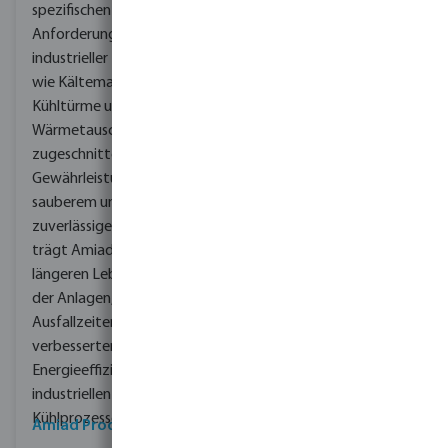
spezifischen
Pumpenlösungen von
Anforderungen
DAB tragen zur
industrieller Kühlsysteme
Gesamtleistung
wie Kältemaschinen,
industrieller Kühlprozesse
Kühltürme und
bei und helfen
Wärmetauscher
Unternehmen, stabile
zugeschnitten. Durch die
Temperaturen
Gewährleistung von
aufrechtzuerhalten. Das
sauberem und
Engagement von DAB
zuverlässigem Wasser
für Innovation und
trägt Amiad zu einer
Zuverlässigkeit macht
längeren Lebensdauer
das Unternehmen zu
der Anlagen, geringeren
einer zuverlässigen Wahl
Ausfallzeiten und einer
für Ihre industriellen
verbesserten
Kühlprodukte und -
Energieeffizienz in
Anforderungen.
industriellen
Kühlprozessen bei.
Amiad Produkte ansehen
DAB Produkte ansehen