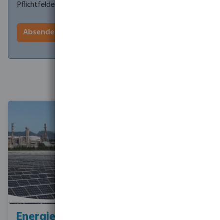
Pflichtfelder.
Absenden
Senkung der
Betriebskosten
Energieeinsparungen
Filterung