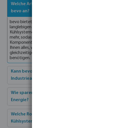
Welche Arten von industriellen Kühlanlagen bietet
bevo an?
bevo bietet in seinem Webshop eine große Auswahl an
langlebigen und zuverlässigen Produkten für industrielle
Kühlsysteme. Dazu gehören Pumpen, Filter, Rohre und vieles
mehr, sodass Sie die für Ihr Kühlsystem erforderlichen
Komponenten leicht finden und kaufen können. Wir bieten
Ihnen alles, was Sie für eine optimale Kühlleistung bei
gleichzeitiger Energieeffizienz und Zuverlässigkeit
benötigen.
Kann bevo maßgeschneiderte Kühllösungen für
Industrieanlagen entwickeln?
Wie sparen hochwertige industrielle Kühlsysteme
Energie?
Welche Rolle spielt die Filtration in industriellen
Kühlsystemen?