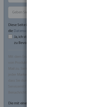
Diese Seite ist durch reCAPTCHA geschützt und es gelten
die
Datenschutzrichtlinie
und
Nutzungsbedingungen
.
Ja, ich stimme den
AGB
und der
Datenschutzerklärung
zu Bevo.
*
Mit dem Erstellen eines Kontos stimmen Sie dem Erhalt
von Produktinformationen und Werbeangeboten per E-
Mail zu. Sie können sich jederzeit über den Abmeldelink in
jeder Marketing-E-Mail abmelden. Bitte beachten Sie,
dass Sie durch die Abmeldung auch keine wichtigen
Servicemitteilungen mehr erhalten, wie z. B.
Benachrichtigungen über Preisänderungen.
Die mit einem Stern (*) markierten Felder sind