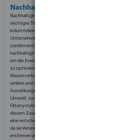
Nachhaltigkeit
Nachhaltigkeit ist ein
wichtiges Thema in der
industriellen Kältetechnik.
Unternehmen setzen
zunehmend auf
nachhaltige Praktiken,
um die Energieeffizienz
zu optimieren, den
Wasserverbrauch zu
senken und die
Auswirkungen auf die
Umwelt zu minimieren.
Filtersysteme spielen in
diesem Zusammenhang
eine entscheidende Rolle,
da sie Verunreinigungen
entfernen und für