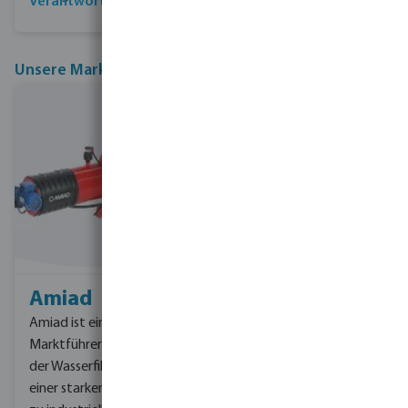
Verantwortung von bevo
Unsere Marken für industrielle Kühlprojekte
Amiad
DAB
Amiad ist ein anerkannter
DAB ist eine
Marktführer im Bereich
renommierte Marke, die
der Wasserfiltration mit
für ihr Know-how im
einer starken Verbindung
Bereich