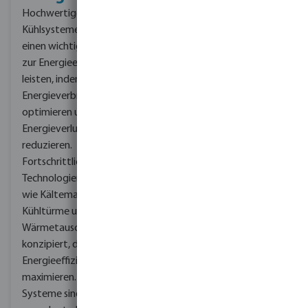
Hochwertige industrielle
Wenn Wasser als
Kühlsysteme können
Kühlmedium verwendet
einen wichtigen Beitrag
wird, ist es wichtig, dass
zur Energieeinsparung
das System mit einer
leisten, indem sie den
geeigneten Filterung
Energieverbrauch
ausgestattet ist.
optimieren und
Filtersysteme wie
Energieverluste
Sedimentfilter und
reduzieren.
Schmutzfänger werden
Fortschrittliche
eingesetzt, um
Technologien und Geräte
Verunreinigungen aus
wie Kältemaschinen,
dem Wasser zu
Kühltürme und
entfernen, bevor es in das
Wärmetauscher sind so
Kühlsystem gelangt.
konzipiert, dass sie die
Diese Filtration
Energieeffizienz
verhindert
maximieren. Diese
Verstopfungen und
Systeme sind so
Schäden an den Geräten