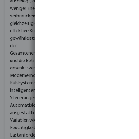
ausgelegt, dass sie
sowie die Bildung von
weniger Energie
Ablagerungen auf den
verbrauchen und
Wärmetauscherflächen
gleichzeitig eine
wie Kühlschlangen und
effektive Kühlung
Kondensatorrohren.
gewährleisten, wodurch
Insgesamt werden durch
der
die Filtration
Gesamtenergiebedarf
Verunreinigungen
und die Betriebskosten
entfernt und
gesenkt werden.
Ablagerungen verhindert,
Moderne industrielle
wodurch die
Kühlsysteme sind mit
Wärmeübertragung
intelligenten
verbessert und die
Steuerungen und
Kühlleistung des Systems
Automatisierungsfunktionen
aufrechterhalten wird.
ausgestattet, die
Variablen wie Temperatur,
Feuchtigkeit und
Lastanforderungen in