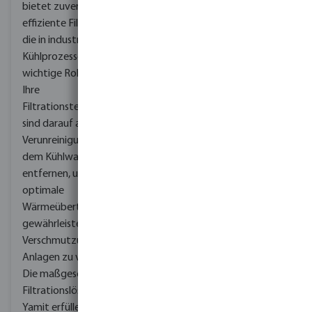
bietet zuverlässige und
effiziente Filtersysteme,
die in industriellen
Kühlprozessen eine
wichtige Rolle spielen.
Ihre
Filtrationstechnologien
sind darauf ausgelegt,
Verunreinigungen aus
dem Kühlwasser zu
entfernen, um eine
optimale
Wärmeübertragung zu
gewährleisten und eine
Verschmutzung der
Anlagen zu verhindern.
Die maßgeschneiderten
Filtrationslösungen von
Yamit erfüllen die