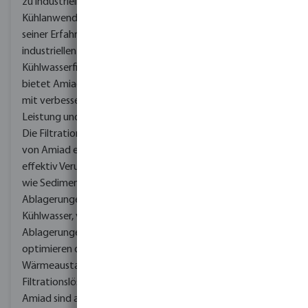
zu industriellen
Wassermanagement und
Kühlanwendungen. Mit
Pumplösungen,
seiner Erfahrung in der
einschließlich industrieller
industriellen
Kühlanwendungen,
Kühlwasserfiltration
bekannt ist. DAB bietet
bietet Amiad Produkte
zuverlässige und
mit verbesserter
effiziente
Leistung und Effizienz.
Pumpensysteme, die
Die Filtrationsprodukte
speziell für industrielle
von Amiad entfernen
Kühlprozesse entwickelt
effektiv Verunreinigungen
wurden. Ihre Kompetenz
wie Sedimente und
liegt in der Lieferung von
Ablagerungen aus dem
qualitativ hochwertigen
Kühlwasser, verhindern
Pumpen, die eine
Ablagerungen und
ordnungsgemäße
optimieren den
Zirkulation und optimale
Wärmeaustausch. Die
Wärmeübertragung in
Filtrationslösungen von
Kühlsystemen
Amiad sind auf die
gewährleisten. Die