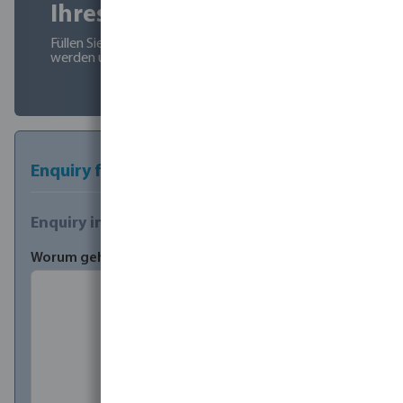
Ihres Projekts!
Füllen Sie das kurze Kontaktformular aus und wir
werden uns bald bei Ihnen melden.
Enquiry form
Enquiry information
Worum geht es bei Ihrer Anfrage?
*