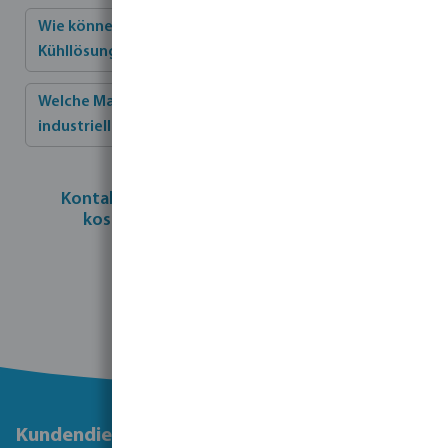
Wie können nachhaltige Verfahren in industrielle
Kühllösungen integriert werden?
Welche Marken sind auf die Wasserfiltration für
industrielle Kühlanwendungen spezialisiert?
Kontaktieren Sie unsere Experten für ein
kostenloses, individuelles Angebot
Kontaktieren Sie uns
Kundendienst