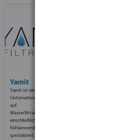
Yamit
Yamit ist ein etabliertes
Unternehmen, das sich
auf
Wasserfiltrationslösungen
einschließlich industrieller
Kühlanwendungen
spezialisiert hat. Yamit