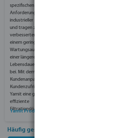
spezifischen
Anforderungen
industrieller Kühlsysteme
und tragen zu einer
verbesserten Effizienz,
einem geringeren
Wartungsaufwand und
einer längeren
Lebensdauer der Anlagen
bei. Mit dem Fokus auf
Kundenanpassung und
Kundenzufriedenheit ist
Yamit eine gute Wahl für
effiziente
Filtrationslösungen.
Yamit Produkte ansehen
Häufig gestellte Fragen