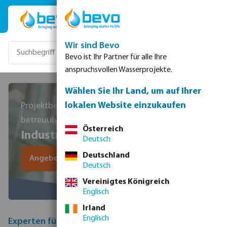
Zum Hauptinhalt springen
Wir sind Bevo
Bevo ist Ihr Partner für alle Ihre
anspruchsvollen Wasserprojekte.
Wählen Sie Ihr Land, um auf Ihrer
lokalen Website einzukaufen
Projektberatung, Systemplanung- und
betreuung
Österreich
Industrielle Kühllösungen
Deutsch
Deutschland
Angebot anfordern
Deutsch
Vereinigtes Königreich
Englisch
Irland
Englisch
Experten für industrielle Kühlung