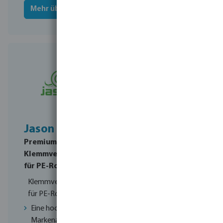
Mehr über Profec
Mehr über Norsup
Jason
Premium-
Klemmverschraubungen
für PE-Rohre
Klemmverschraubungen
für PE-Rohre
Eine hochwertige
Markenalternative