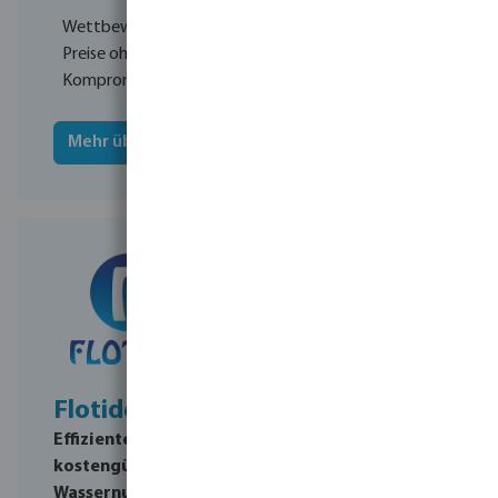
Wettbewerbsfähige
Preise ohne
Kompromisse
Mehr über Jason
Flotide
Hydro-Pro
Effiziente und
Professionelle
kostengünstige
Serie von
Wassernutzung zu
Wärmepumpen