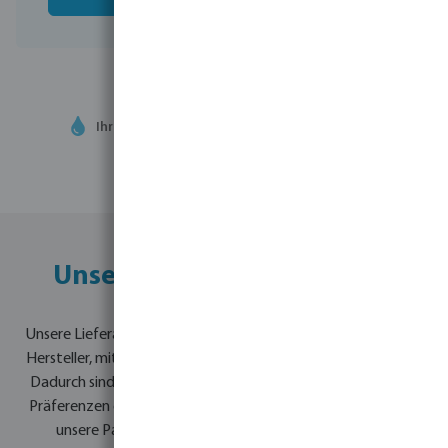
Ihr
Handelspartner
in der Wassertechnologie
Unser komplettes Portfolio
Unsere Lieferanten befinden sich auf der ganzen Welt. Es sind
Hersteller, mit denen uns langjährige Beziehungen verbinden.
Dadurch sind wir sehr gut auf die jeweiligen Bedürfnisse und
Präferenzen eingestellt. Bevo legt großen Wert darauf, dass
unsere Partner flexibel sind, wo immer möglich nach