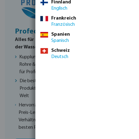
Finnland
Englisch
Frankreich
Französisch
Profec
Norsup
Spanien
Alles für Profis in
Hochwertige
Spanisch
der Wassertechnik
Poolausstattung
Schweiz
für kristallklares
Deutsch
Kupplungen,
Wasser
Rohre & Pumpen
für Profis
Einfachheit und
Funktionalität bei
Die besten
jedem Produkt
Produkte aus aller
Welt
Hochwertige
technische
Hervorragendes
Installationen
Preis-Leistungs-
Verhältnis zu
Ein integriertes
besten Preisen
System