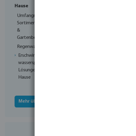
Hause
und
Luftentfeuchtern
Umfangreiches
Sortiment für Pool-
Wärmepumpen für
&
private &
Gartenbewässerung
gewerbliche
Anwendungen
Regenwassersammelsysteme
Integrierte
Erschwingliche,
Luftentfeuchtungssystem
wassersparende
Lösungen für zu
Für professionelle
Hause
Installateure
entwickelt
Mehr über Flotide
Mehr über Hydro-Pro