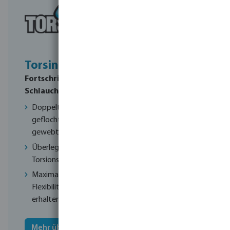
Torsino+
Fortschrittliche
Schlauchtechnologie
Doppelt
geflochtene &
gewebte Einlage
Überlegenes Anti-
Torsions-System
Maximale
Flexibilität bleibt
erhalten
Mehr über Torsino+