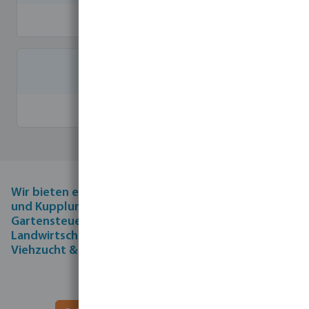
Itap
Hayward
Wir bieten ein komplettes Sortiment von Rohren
und Kupplungen bis hin zu Pumpen und
Gartensteuerungen in den Bereichen
Landwirtschaft, Garten & Landschaftsbau, Pool,
Viehzucht & Rohrleitungssystemen.