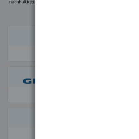
nachhaltigen Prinzipien handeln und die Qualitätsstandards
einhalten.
Rain Bird
Grundfos
Foras