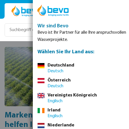
Zum Hauptinhalt springen
Wir sind Bevo
Bevo ist Ihr Partner für alle Ihre anspruchsvollen
Wasserprojekte.
Wählen Sie Ihr Land aus:
Deutschland
Deutsch
Österreich
Deutsch
Vereinigtes Königreich
Englisch
Irland
Marken von Bevo und Partnern
Englisch
helfen Ihnen dabei,
Niederlande