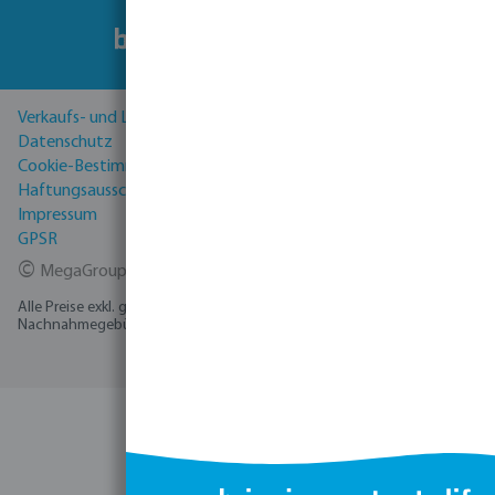
Verkaufs- und Lieferbedingungen
Datenschutz
Cookie-Bestimmungen
Haftungsausschluss
Impressum
GPSR
©
MegaGroup Trade 2026
Alle Preise exkl. gesetzl. Mehrwertsteuer zzgl.
Versandkosten
und ggf.
Nachnahmegebühren, wenn nicht anders angegeben.