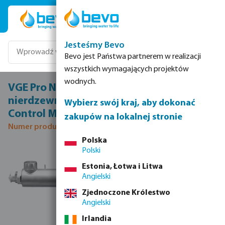
Przejdź do głównej zawartości
Jesteśmy Bevo
Bevo jest Państwa partnerem w realizacji
wszystkich wymagających projektów
wodnych.
VGE Pro Niskociśnieniowa lampa UV stal
nierdzewna DN100 kołnierz 6bar typ
Wybierz swój kraj, aby dokonać
Control Monitor+ 400-204
zakupów na lokalnej stronie
Numer produktu 7030131
Polska
Polski
Pomiń galerię zdjęć
Estonia, Łotwa i Litwa
Angielski
Zjednoczone Królestwo
Angielski
Irlandia