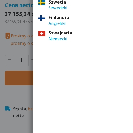
Szwecja
Cena brutto
Cena netto
Szwedzki
45 701,07 zł / 1 szt.
37 155,34 zł / 1 szt.
Finlandia
45 701,07 zł / szt.
37 155,34 zł / szt.
Angielski
Szwajcaria
Prosimy o kontakt w celu sprawdzenia dostępności
-
Niemiecki
prosimy o kontakt z działem sprzedaży
Ilość produktu: Wprowadź żądaną ilość lub użyj przycisków, 
Pakowane po:
1 szt.
MSQ:
1 szt.
Dodaj do koszyka
Twój partner handlowy
w technologii wodnej
Informacje techniczne i instrukcje