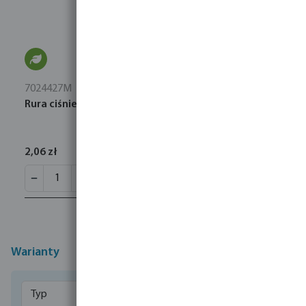
7024427M
Rura ciśnieniowa PE40 4 bar gładkie biały
2,06 zł
Warianty