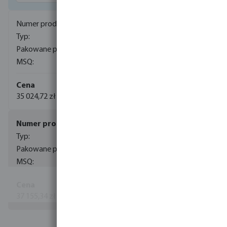
7030130
Control Monitor+ 420-168
1
1
35 024,72 zł
7030131
Control Monitor+ 400-204
1
1
37 155,34 zł
Rozwiń