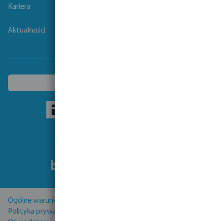
Kariera
Aktualności
Wybierz inny kraj
Obseruj nas:
Ogólne warunki sprzedaży
Polityka prywatności