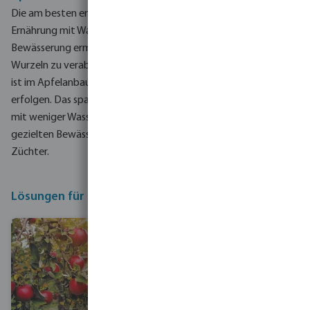
Die am besten entwickelten Äpfel stammen aus einer
Ernährung mit Wasser und Nährstoffen.
Die gezielte
Bewässerung ermöglicht es, diese Kombination direkt an den
Wurzeln zu verabreichen.
Eine dosierte Menge zu verabreichen
ist im Apfelanbau wichtig.
Dies kann mit einer Dosierpumpe
erfolgen.
Das spart Kosten und ist effizient, weil diese Pumpe
mit weniger Wasser alle Wurzeln erreicht.
Das Ergebnis dieser
gezielten Bewässerung?
Gut entwickelte Äpfel und zufriedene
Züchter.
Lösungen für den Apfelanbau