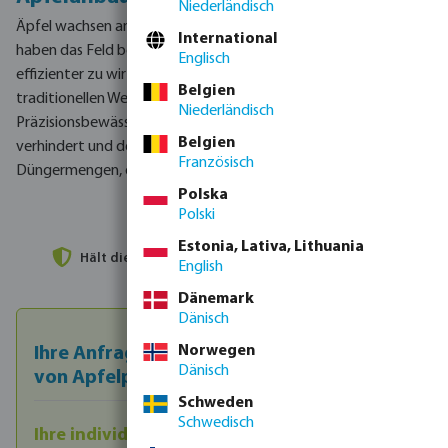
Niederländisch
Äpfel wachsen an Bäumen auf offenem Boden.
Einige Erzeuger
International
haben das Feld bereits gegen Dachrinnen ausgetauscht, um
Englisch
effizienter zu wirtschaften.
Entscheiden Sie sich für den
Belgien
traditionellen Weg?
Dann raten wir zu einem
Niederländisch
Präzisionsbewässerungssystem.
Wasserverschwendung wird
Belgien
verhindert und der Züchter entscheidet selbst über die
Französisch
Düngermengen, die er verabreicht.
Entdecken Sie alle Vorteile.
Polska
Polski
Estonia, Lativa, Lithuania
Hält die Blätter trocken
und schützt vor Pilzbefall
English
Dänemark
Dänisch
Norwegen
Ihre Anfrage zu Bewässerungslösungen
Dänisch
von Apfelplantagen
Schweden
Schwedisch
Ihre individuelle Anfrage