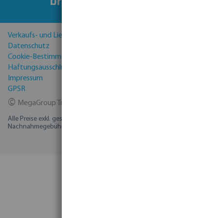
Verkaufs- und Lieferbedingungen
Datenschutz
Cookie-Bestimmungen
Haftungsausschluss
Impressum
GPSR
©
MegaGroup Trade 2026
Alle Preise exkl. gesetzl. Mehrwertsteuer zzgl.
Versandkosten
und ggf.
Nachnahmegebühren, wenn nicht anders angegeben.