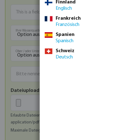
Finnland
Englisch
Frankreich
Französisch
Ihre Wasserquelle
Spanien
Spanisch
Schweiz
Ober / oder Unterirdische Bewässerung
Deutsch
Dateiupload
Erlaubte Dateien: image/jpeg, image/png, image/bmp,
application/pdf
Maximale Dateigröße (in MB): 20