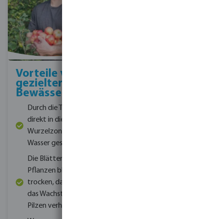
Vorteile von
gezielter
Bewässerung:
Durch die Tropfen
direkt in die
Wurzelzone wird
Wasser gespart
Die Blätter der
Pflanzen bleiben
trocken, dadurch wird
das Wachstum von
Pilzen verhindert