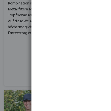
Kombination mit
werden die Knospen von
Metallfiltern schützt das
der Pflanze geschützt.
Tropfbewässerungssystem.
Auf diese Weise wird der
Bewässerung von oben
höchstmögliche
mit
Sprinkler
ist dafür
Ernteertrag erzielt.
geeignet.
Die Installation
muss nicht für den
Sommer zurückgestellt
werden: Apfelbauern
können sie zum Gießen
der Früchte und zum
Kühlen an heißen Tagen
verwenden.