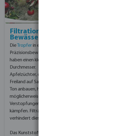
Filtration von
Nachtfrostbewäss
Bewässerungssystemen
Der Apfelbauer schützt
Die
Tropfer
in einem
sein Obst vor
Präzisionsbewässerungssystem
winterlichen
haben einen kleinen
Temperaturen mit
Durchmesser.
nächtlicher
Apfelzüchter, die im
Frostbewässerung.
Durch
Freiland auf Sand oder
die Bewässerung der
Ton anbauen, haben
Blüte bildet sich eine
möglicherweise mit
Eisschicht.
Dabei
Verstopfungen zu
entsteht
kämpfen. Filtration
Koagulationswärme, die
verhindert dies.
zum Schutz der
Pflanzenknospen dient.
Das Kunststoffsystem in
Da das Wasser gefriert,