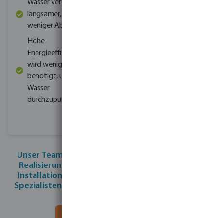
Wasser verdunstet
langsamer, daher
weniger Abwasser
Hohe
Energieeffizienz: Es
wird weniger Energie
benötigt, um das
Wasser
durchzupumpen
Unser Team von Spezialisten hilft Ihnen bei der
Realisierung Ihrer Projekte.
Geben Sie uns Ihre
Installations- und Kontaktdaten an und unsere
Spezialisten setzen sich mit Ihnen in Verbindung.
Füllen Sie das Formular aus