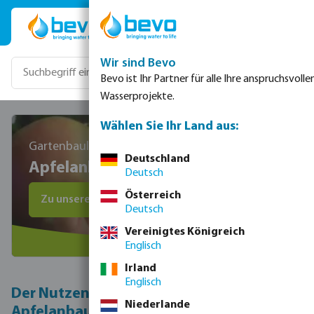
Zum Hauptinhalt springen
Wir sind Bevo
Bevo ist Ihr Partner für alle Ihre anspruchsvolle
Wasserprojekte.
Wählen Sie Ihr Land aus:
Gartenbauliche Vorteile der Tropfbewässerung
Deutschland
Apfelanbau
Deutsch
Österreich
Zu unseren Produkten
Deutsch
Vereinigtes Königreich
Englisch
Irland
Englisch
Der Nutzen der Tröpfchenbewässerung im
Niederlande
Apfelanbau