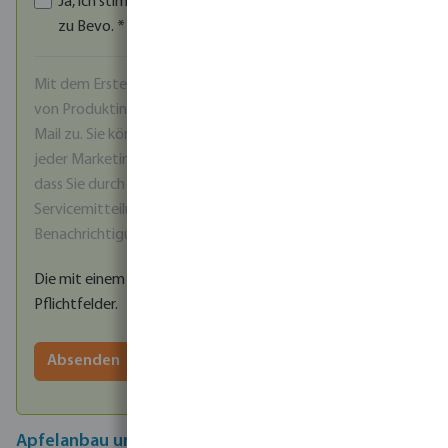
Ja, ich stimme den
AGB
und der
Datenschutzerklärung
zu Bevo.
*
Mit dem Erstellen eines Kontos stimmen Sie dem Erhalt
von Produktinformationen und Werbeangeboten per E-
Mail zu. Sie können sich jederzeit über den Abmeldelink in
jeder Marketing-E-Mail abmelden. Bitte beachten Sie,
dass Sie durch die Abmeldung auch keine wichtigen
Servicemitteilungen mehr erhalten, wie z. B.
Benachrichtigungen über Preisänderungen.
Die mit einem Stern (*) markierten Felder sind
Pflichtfelder.
Absenden
Apfelanbau und Tröpfchenbewässerung