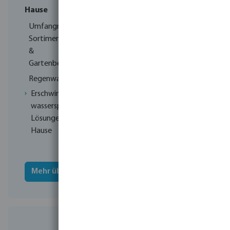
Hause
und
Luftentfeuchtern
Umfangreiches
Sortiment für Pool-
Wärmepumpen für
&
private &
Gartenbewässerung
gewerbliche
Anwendungen
Regenwassersammelsysteme
Integrierte
Erschwingliche,
Luftentfeuchtungssystem
wassersparende
Lösungen für zu
Für professionelle
Hause
Installateure
entwickelt
Mehr über Flotide
Mehr über Hydro-Pro