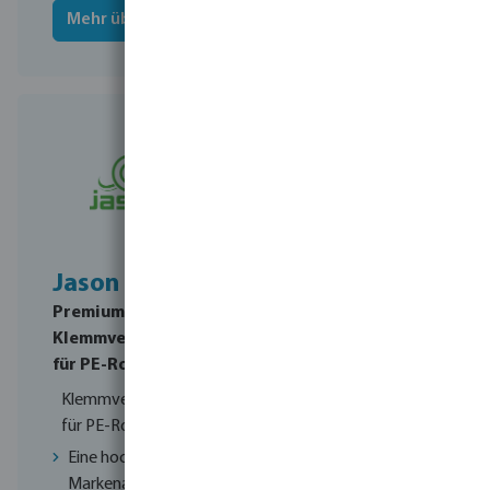
Mehr über Profec
Mehr über Norsup
Jason
Premium-
Klemmverschraubungen
für PE-Rohre
Klemmverschraubungen
für PE-Rohre
Eine hochwertige
Markenalternative