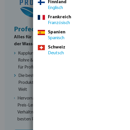
Finnland
Englisch
Frankreich
Französisch
Profec
Norsup
Spanien
Alles für Profis in
Hochwertige
Spanisch
der Wassertechnik
Poolausstattung
Schweiz
für kristallklares
Deutsch
Kupplungen,
Wasser
Rohre & Pumpen
für Profis
Einfachheit und
Funktionalität bei
Die besten
jedem Produkt
Produkte aus aller
Welt
Hochwertige
technische
Hervorragendes
Installationen
Preis-Leistungs-
Verhältnis zu
Ein integriertes
besten Preisen
System