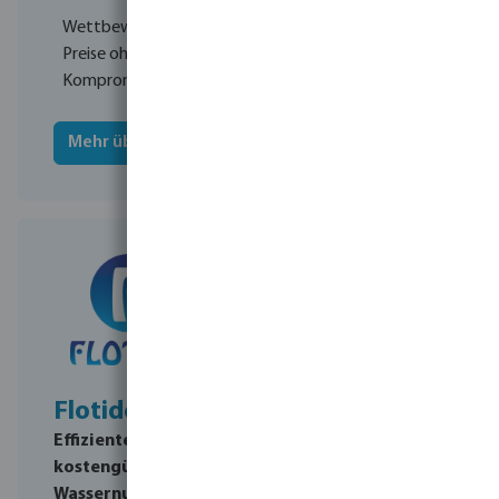
Wettbewerbsfähige
Preise ohne
Kompromisse
Mehr über Jason
Flotide
Hydro-Pro
Effiziente und
Professionelle
kostengünstige
Serie von
Wassernutzung zu
Wärmepumpen