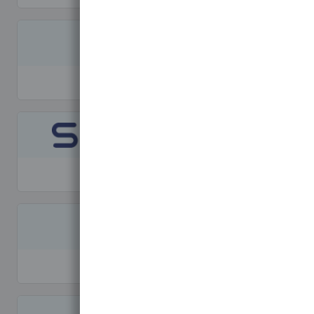
Merlett
Spherag
Pentair