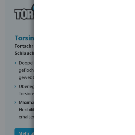
Torsino+
Fortschrittliche
Schlauchtechnologie
Doppelt
geflochtene &
gewebte Einlage
Überlegenes Anti-
Torsions-System
Maximale
Flexibilität bleibt
erhalten
Mehr über Torsino+