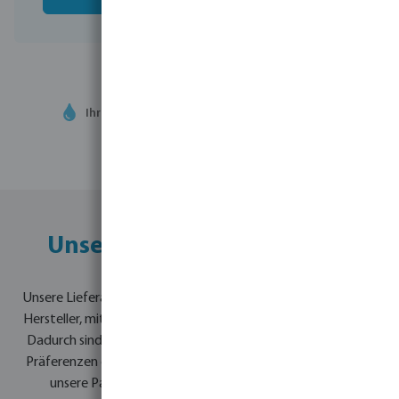
Ihr
Handelspartner
in der Wassertechnologie
Unser komplettes Portfolio
Unsere Lieferanten befinden sich auf der ganzen Welt. Es sind
Hersteller, mit denen uns langjährige Beziehungen verbinden.
Dadurch sind wir sehr gut auf die jeweiligen Bedürfnisse und
Präferenzen eingestellt. Bevo legt großen Wert darauf, dass
unsere Partner flexibel sind, wo immer möglich nach