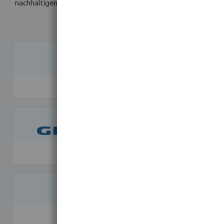
nachhaltigen Prinzipien handeln und die Qualitätsstandards
einhalten.
Rain Bird
Grundfos
Foras