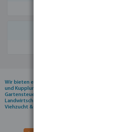
Itap
Hayward
Wir bieten ein komplettes Sortiment von Rohren
und Kupplungen bis hin zu Pumpen und
Gartensteuerungen in den Bereichen
Landwirtschaft, Garten & Landschaftsbau, Pool,
Viehzucht & Rohrleitungssystemen.