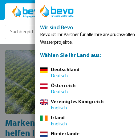
Zum Hauptinhalt springen
Wir sind Bevo
Bevo ist Ihr Partner für alle Ihre anspruchsvollen
Wasserprojekte.
Wählen Sie Ihr Land aus:
Deutschland
Deutsch
Österreich
Deutsch
Vereinigtes Königreich
Englisch
Irland
Marken von Bevo und Partnern
Englisch
helfen Ihnen dabei,
Niederlande