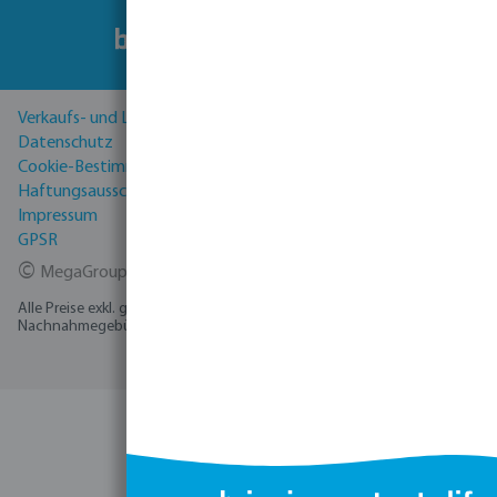
Verkaufs- und Lieferbedingungen
Datenschutz
Cookie-Bestimmungen
Haftungsausschluss
Impressum
GPSR
©
MegaGroup Trade 2026
Alle Preise exkl. gesetzl. Mehrwertsteuer zzgl.
Versandkosten
und ggf.
Nachnahmegebühren, wenn nicht anders angegeben.