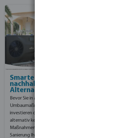
Smarte und
Sparen Sie
nachhaltige
Energie mit
Alternativen
Pool-
Überdachungen
Bevor Sie in aufwendige
Der Einsatz einer Pool-
Umbaumaßnahmen
Überdachung ist eine
investieren oder
großartige Möglichkeit,
alternativ keine
einen Pool
Maßnahmen zur
energieeffizient zu
Sanierung Ihres Pools