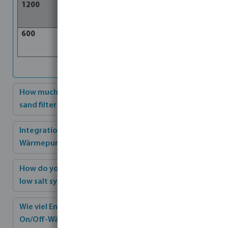
1200
83
74
600
42
9
How much water can I save if you switch from a
sand filter to a cartridge filter ?
Integration von Sonnenkollektoren in die
Wärmepumpe
How do you replace a chlorine dosing system with a
low salt system?
Wie viel Energie kann ich sparen, wenn ich von einer
On/Off-Wärmepumpe auf eine Inverter-