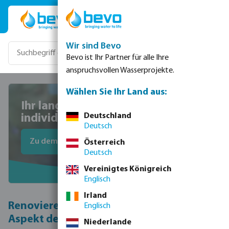
Zum Hauptinhalt springen
Wir sind Bevo
Bevo ist Ihr Partner für alle Ihre
anspruchsvollen Wasserprojekte.
Wählen Sie Ihr Land aus:
Ihr langfristiger Partner für
Deutschland
individuelle Pool-Projekte
Deutsch
Zu dem Anfrageformular
Österreich
Deutsch
Vereinigtes Königreich
Englisch
Irland
Renovieren Sie Ihren Pool unter dem
Englisch
Aspekt der Nachhaltigkeit
Niederlande