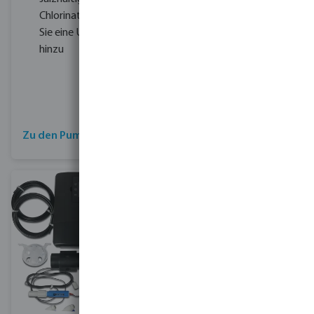
Ihnen, den
Chlorinator und fügen
Chemikalienverbrauch zu
Sie eine UV-Lampe
reduzieren, indem sie
hinzu
hierfür Substanzen
nutzen, um
Algenwachstum im
Schwimmbad zu
verhindern.
Zu den Pumpen
Kontaktieren Sie uns