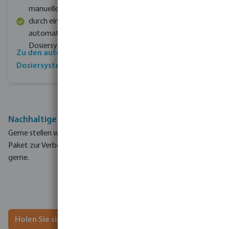
manuelle Dosierung
durch ein
automatisches
Dosiersystem
Zu den automatischen
Dosiersystemen
Nachhaltige Energiesparpakete für Ihren Pool
Gerne stellen wir Ihnen ein nachhaltiges und energiesparendes
Paket zur Verbesserung Ihres Pools zusammen.
Wir beraten Sie
gerne.
Holen Sie sich Ihr Energiesparpaket