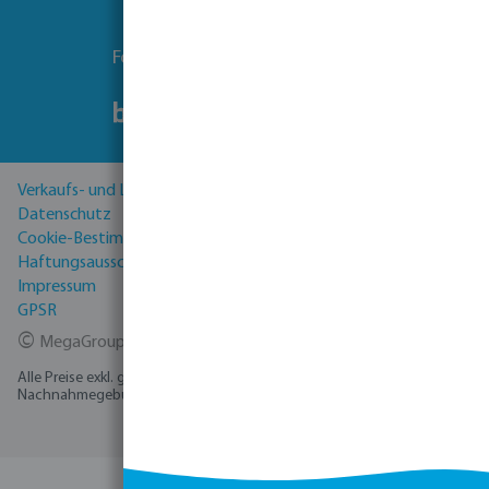
Folgen Sie uns
Verkaufs- und Lieferbedingungen
Datenschutz
Cookie-Bestimmungen
Haftungsausschluss
Impressum
GPSR
©
MegaGroup Trade 2026
Alle Preise exkl. gesetzl. Mehrwertsteuer zzgl.
Versandkosten
und ggf.
Nachnahmegebühren, wenn nicht anders angegeben.