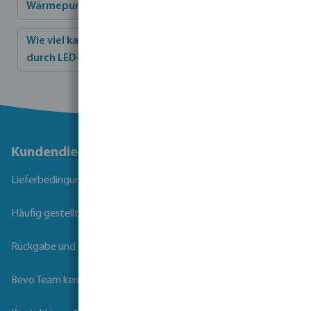
Wärmepumpe umsteige?
Wie viel kann ich sparen, wenn ich Halogenlampen
durch LED-Lampen ersetze?
Kundendienst
Lieferbedingungen
Häufig gestellte Fragen
Rückgabe und Garantie
Bevo Team kennenlernen