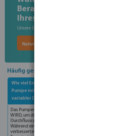
Beratung zur Sanierung
Ihres Pools?
Unsere Experten helfen Ihnen gerne!
Nehmen Sie Kontakt auf!
Häufig gestellte Fragen
Wie viel Energie kann ich sparen, wenn ich von einer
Pumpe mit fester Drehzahl auf eine Pumpe mit
variabler Drehzahl umsteige?
Das Pumpenaffinitätsgesetz ist ein Begriff, der verwendet
WIRD, um die Beziehung zwischen Motordrehzahl,
Durchflussrate und Energieverbrauch auszudrücken.
Während einige Energieeinsparungen direkt aus der
verbesserten Motoreffizienz resultieren, sind die meisten