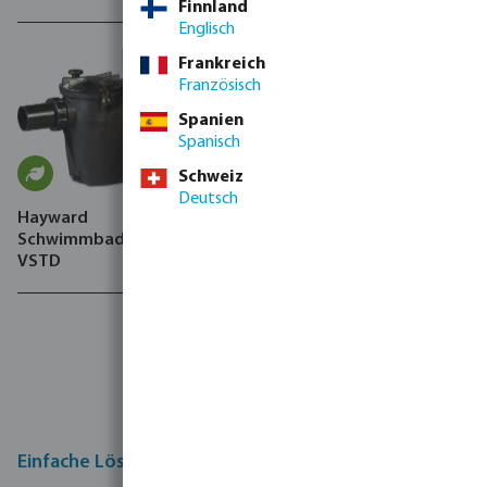
Finnland
Innengewinde
Englisch
Frankreich
Französisch
Spanien
Spanisch
Schweiz
Deutsch
Hayward
Schwimmbadpumpe, RS II
VSTD
Nachhaltige
Lösungen
Einfache Lösungen zur Sanierung Ihres Pools