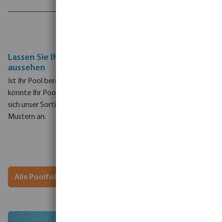
Lassen Sie Ihren Pool mit unseren Folien wie neu
aussehen
Ist Ihr Pool bereits energieeffizient und nachhaltig?
Vielleicht
könnte Ihr Pool einen neuen neuen Look vertragen?
Sehen Sie
sich unser Sortiment an Einlagen in verschiedenen Farben und
Mustern an.
Alle Poolfolien anzeigen