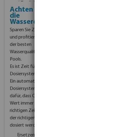
Achten SIe auf
die
Wasserqualität
Sparen Sie Zeit & Kosten
und profitieren Sie von
der besten
Wasserqualität Ihres
Pools.
Es ist Zeit für ein
Dosiersystem-Upgrade.
Ein automatisches
Dosiersystem sorgt
dafür, dass Chlor und pH-
Wert immer zum
richtigen Zeitpunkt mit
der richtigen Menge
dosiert werden.
Ersetzen Sie die