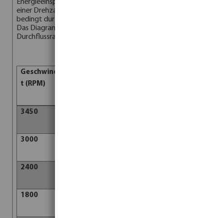
Energieeinsparungen durch den Austausch einer Pumpe mit
einer Drehzahl durch eine Pumpe mit variabler Drehzahl,
bedingt durch das Gesetz der Pumpenaffinität, bezogen.
Das Diagramm zeigt, wie sich die Pumpendrehzahl und die
Durchflussrate direkt auf den Energieverbrauch anzeigen.
Geschwindigkei
(Durchflussl/min
Leistung (W)
t (RPM)
)
3450
250
2000
3000
208
1157
2400
167
593
1800
125
250