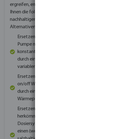
betreiben.
Wir
ergreifen, empfehlen wir
bieten
Blasenabdeckungen
zu
Ihnen die folgenden
optimierten Absorption
nachhaltigen
und Übertragung der
Alternativen:
Wassertemperatur durch
Ersetzen Sie eine
Sonnenstrahlung.
Zudem
Pumpe mit
wird die Verdunstung
konstanter Leistung
verringert und der vom
durch eine Pumpe mit
Wind getragene
variabler Leistung
Schmutz gelangt nicht in
Ersetzen Sie eine
Ihren Pool.
on/off Wärmepumpe
Unsere filigranen
durch eine Inverter
Lamellenabdeckungen
Wärmepumpe
verhindern einen
Temperaturverlust des
Ersetzen Sie ein
Wassers und optische
herkömmliches
höhere Temperaturen.
Dosiersystem durch
Die Energy Guard-
einen (wenig)
Winterabdeckung hilft
salzhaltigen