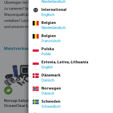
Niederländisch
Überlegen Sie Ihren Pool zu energieeffizienter und nachhaltiger
zu sanieren? Sind Sie vielleicht unzufriden mit Ihrer
International
Wasserqualität? Möchten Sie Ihrem Pool ein frisches Aussehen
Englisch
verleihen? Lesen Sie mehr von unseren Renovierungsprojekten
Belgien
und unseren meistverkauften Produkten.
Niederländisch
Belgien
Französisch
Meistverkaufte Sanierungs- Produkte
Polska
Polski
Estonia, Lativa, Lithuania
English
Dänemark
Dänisch
Norwegen
Dänisch
Norsup Salzelektrolyse Typ
Blue Lagoon UV-C-
Schweden
OceanClear LS
Desinfektionseinheit 2 bar
Schwedisch
Klebemuffe x