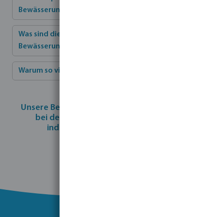
Bewässerungsanlage
Was sind die Vorteile eines automatischen
Bewässerungssystems?
Warum so viele Regner auf dem Rasen?
Unsere Bewässerungsexperten können Ihnen
bei der Realisierung Ihrer kompletten
individuellen Parkanlage helfen.
Kontaktieren Sie uns