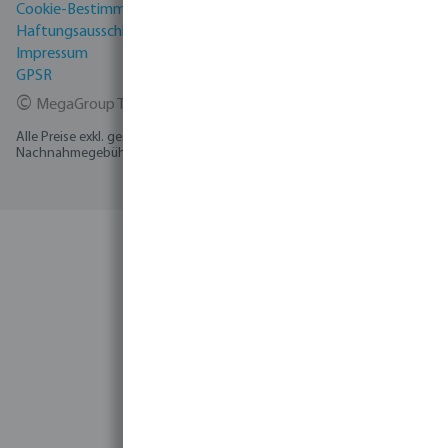
Cookie-Bestimmungen
Haftungsausschluss
Impressum
GPSR
©
MegaGroup Trade 2026
Alle Preise exkl. gesetzl. Mehrwertsteuer zzgl.
Versandkosten
und ggf.
Nachnahmegebühren, wenn nicht anders angegeben.