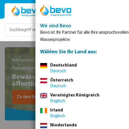
Zum Hauptinhalt springen
Wir sind Bevo
Bevo ist Ihr Partner für alle Ihre anspruchsvollen
Wasserprojekte.
Wählen Sie Ihr Land aus:
Kompetente und nachhaltige Pflege von
Deutschland
Parkanlagen
Deutsch
Bewässerungslösungen für
Österreich
öffentliche und gewerbliche Parks
Deutsch
Vereinigtes Königreich
Zu den Beregnungsprodukten
Englisch
Irland
Englisch
Niederlande