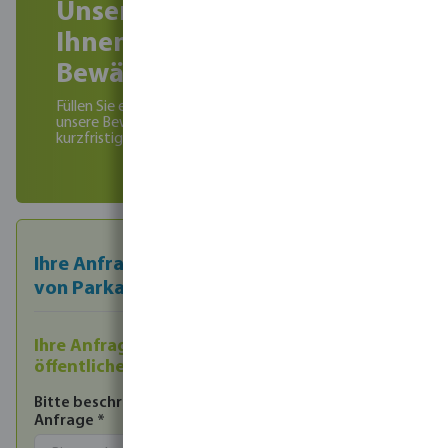
Unsere Experten helfen
Ihnen gerne bei Ihrem
Bewässerungsprojekt
Füllen Sie einfach unser Kontaktformular aus und
unsere Bewässerungsexperten setzen sich
kurzfristig mit Ihnen in Verbindung
Ihre Anfrage zu Bewässerungslösungen
von Parkanlagen
Ihre Anfrage zu gewerblichen oder
öffentlichen Parkanlagen
Bitte beschreiben Sie uns stichpunktartig Ihre
Anfrage
*