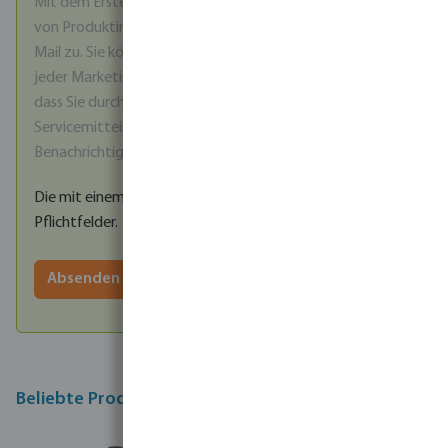
Mit dem Erstellen eines Kontos stimmen Sie dem Erhalt
von Produktinformationen und Werbeangeboten per E-
Mail zu. Sie können sich jederzeit über den Abmeldelink in
jeder Marketing-E-Mail abmelden. Bitte beachten Sie,
dass Sie durch die Abmeldung auch keine wichtigen
Servicemitteilungen mehr erhalten, wie z. B.
Benachrichtigungen über Preisänderungen.
Die mit einem Stern (*) markierten Felder sind
Pflichtfelder.
Absenden
Beliebte Produkte