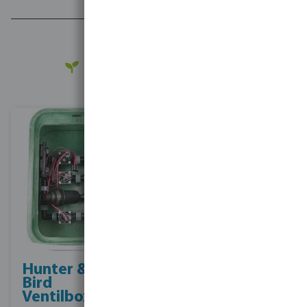
Hunter & Rain
Installieren Sie
Bird
effiziente
Ventilboxen
Bewässerungssys