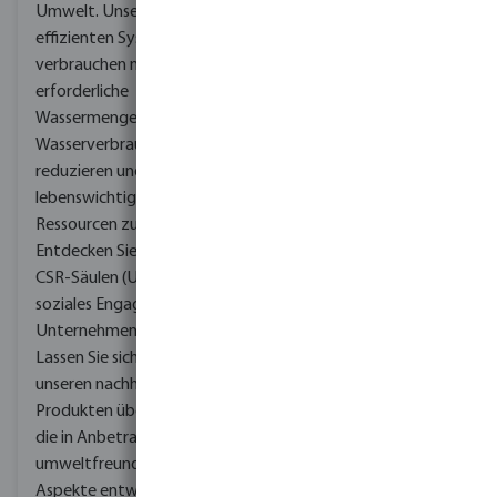
Umwelt.
Unsere
effizienten Systeme
verbrauchen nur die
erforderliche
Wassermenge, um den
Wasserverbrauch zu
reduzieren und
lebenswichtige
Ressourcen zu schonen.
Entdecken Sie unsere drei
CSR-Säulen (Umwelt,
soziales Engagement &
Unternehmenskultur).
Lassen Sie sich von
unseren nachhaltigen
Produkten überzeugen,
die in Anbetracht
umweltfreundlicher
Aspekte entwickelt