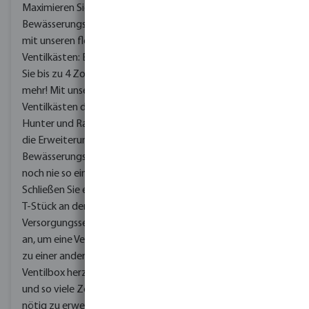
Maximieren Sie Ihre
Unsere Produktpalette
Bewässerungseffizienz
(von Kupplungen über
mit unseren flexiblen
Sprinkler bis hin zu
Ventilkästen: Erweitern
automatisierten
Sie bis zu 4 Zonen und
Systemen) bietet Ihnen
mehr! Mit unseren
alle Komponenten, die
Ventilkästen der Marken
Sie für eine komplette
Hunter und Rain Bird war
Installation eines
die Erweiterung Ihres
qualitativ hochwertigen
Bewässerungssystems
Bewässerungssystems
noch nie so einfach.
benötigen.
Senden Sie
Schließen Sie einfach ein
uns einfach eine Planung
T-Stück an der
Ihrer Parkanlage
und
Versorgungsseite der Box
unser Team entwirft für
an, um eine Verbindung
Sie das gesamte
zu einer anderen
Bewässerungssystem,
Ventilbox herzustellen
inklusive einer
und so viele Zonen wie
detaillierten Zeichnung
nötig zu erweitern.
und einer Produktliste.