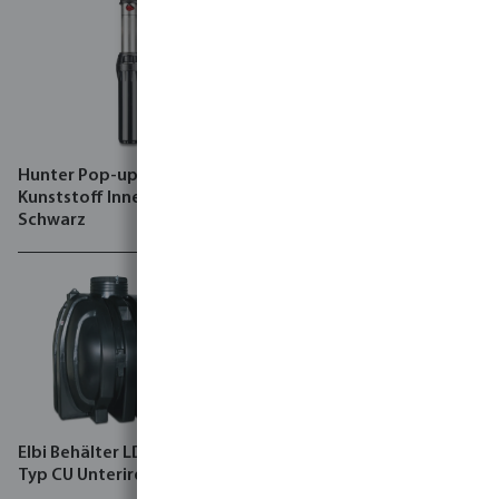
Hunter Pop-up-Regner
Hunter Montierter
Kunststoff Innengewinde
Ventilkasten rechteckig mit
Schwarz
Filter HDPE Außengewinde
Grün
Elbi Behälter LDPE Schwarz
Rain Bird Controller
Typ CU Unterirdisch
Kunststoff ILX-IVM