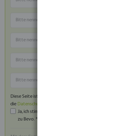
Diese Seite ist durch reCAPTCHA geschützt und es gelten
die
Datenschutzrichtlinie
und
Nutzungsbedingungen
.
Ja, ich stimme den
AGB
und der
Datenschutzerklärung
zu Bevo.
*