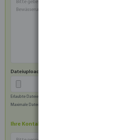
Dateiupload*
Erlaubte Dateien: image/jpeg, image/png, image/bmp
Maximale Dateigröße (in MB): 1
Ihre Kontaktdaten