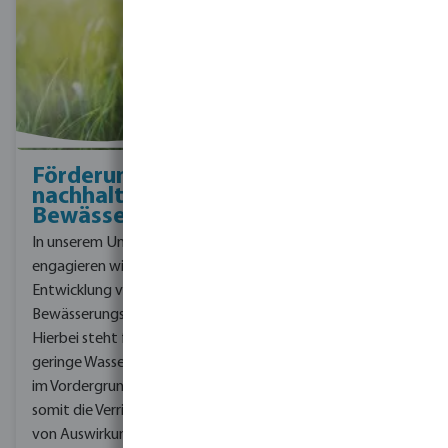
Förderung
nachhaltiger
Bewässerung
In unserem Unternehmen
engagieren wir uns für die
Entwicklung von
Bewässerungssystemen.
Hier
bei steht für uns der
geringe Wasserverbrauch
im Vordergrund und
somit die Verringerung
von Auswirkungen auf die