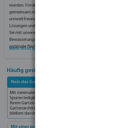
wurden.
Fördern Sie
gemeinsam mit uns
umweltfreundlichen
Lösungen und erreichen
Sie mit unseren
Bewässerungssystemen
optimale Nachhaltigkeit.
Mehr Infos über CSR
Häufig gestellte Fragen
Nein das Ganze ist viel einfacher, als Sie denke
Mit minimalem Aufwand werden ohne sichtbar große
Spuren lediglich kleine Gräben für die Verlegung der Rohre in
Ihrem Garten gegraben. Der Bestand der Pflanzen, die
Gartenarchitektur und auch fast die gesamte Grünfläche
bleiben davon unbeeinträchtigt.
Mit einer professionellen, automatischen