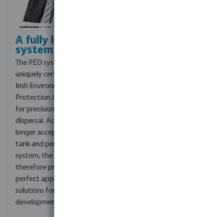
A fully licenced
system
The PED system is
uniquely certified by the
Irish Environmental
Protection Agency (EPA)
for precision effulent
dispersal. As the EPA no
longer accepts the septic
tank and percolation
system, the PED system
therefore provides the
perfect approved
solutions for domestic
developments.