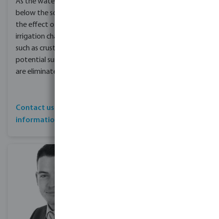
As the water is applied
performance in
below the soil surface,
windy and arid
the effect of surface
locations
irrigation characteristics,
If pre-treated
such as crusting and
wastewater is used
potential surface run off,
for irrigation, the risk
are eliminated.
of direct contact
with crops and
labourers is reduced
Contact us for more
Contact us for more
information
information