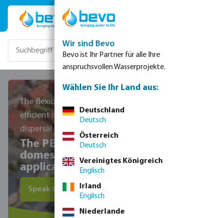
Zum Hauptinhalt springen
Wir sind Bevo
Bevo ist Ihr Partner für alle Ihre
anspruchsvollen Wasserprojekte.
Wählen Sie Ihr Land aus:
The flexible solution for
Deutschland
efficient domestic wastewater
Deutsch
dispersal
Österreich
The PED system for
Deutsch
domestic
Vereinigtes Königreich
applications
Englisch
Irland
Speak to our experts today
Englisch
Niederlande