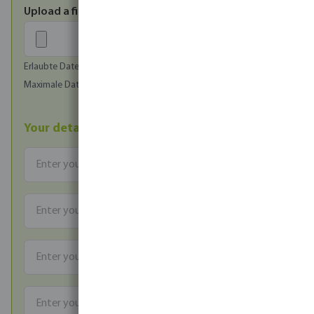
Upload a file
Erlaubte Dateien: image/jpeg, image/png, image/bmp
Maximale Dateigröße (in MB): 1
Your details