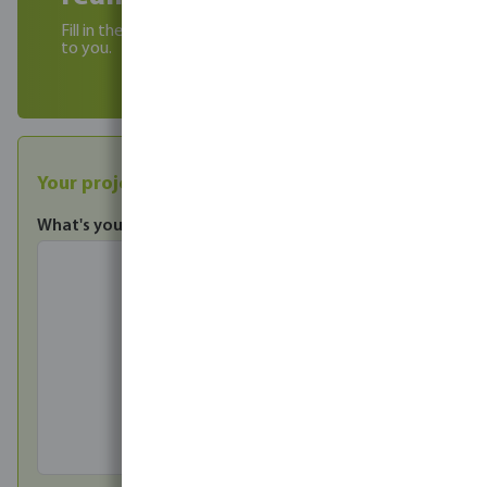
Fill in the contact form below and we will get back
to you.
Your project enquiry
What's your enquiry?
*