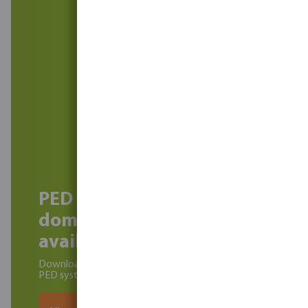
PED system brochure for
domestic applications is
available now
Download your copy to find out more about the
PED system and integrating it into your schemes