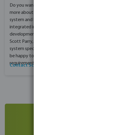
Do you want to know
more about the PED
system and how it can be
integrated into your
development? Speak to
Scott Parry, our PED
system specialist. He will
be happy to discuss your
requirements.
Contact Scott for advice