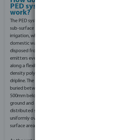
How does the
Why choose
PED system
the PED
work?
system for
your project?
The PED system uses
There are many
sub-surface drip
advantages to installing
irrigation, where
a PED system for
domestic wastewater is
domestic wastewater
disposed from flow
dispersal, including:
emitters evenly spaced
A high degree of
along a flexible low
control over water
density polyethylene
application
dripline. The dripline is
Reduced
buried between 200-
evaporation
500mm below the
Frequent irrigation
ground and effluent is
allows for optimum
distributed slowly and
soil moisture
uniformly over a large
content in the root
surface area.
zone
Impressive