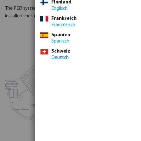
Finnland
The PED system is fully licenced by the EPA in Ireland. We have
Englisch
installed the largest system of its kind in Europe.
Frankreich
Französisch
Spanien
Spanisch
Schweiz
Deutsch