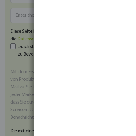
Diese Seite ist durch reCAPTCHA geschützt und es gelten
die
Datenschutzrichtlinie
und
Nutzungsbedingungen
.
Ja, ich stimme den
AGB
und der
Datenschutzerklärung
zu Bevo.
*
Mit dem Erstellen eines Kontos stimmen Sie dem Erhalt
von Produktinformationen und Werbeangeboten per E-
Mail zu. Sie können sich jederzeit über den Abmeldelink in
jeder Marketing-E-Mail abmelden. Bitte beachten Sie,
dass Sie durch die Abmeldung auch keine wichtigen
Servicemitteilungen mehr erhalten, wie z. B.
Benachrichtigungen über Preisänderungen.
Die mit einem Stern (*) markierten Felder sind