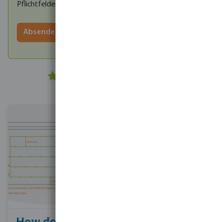
Pflichtfelder.
Absenden
Easy to install and
low maintenance