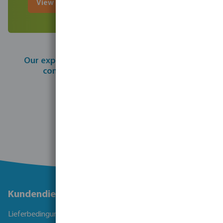
View and download the brochure
Our expert Scott Parry can help realise your
complete PED system installation.
Contact Scott for a quote
Kundendienst
Lieferbedingungen