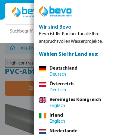
Zum Hauptinhalt springen
Wir sind Bevo
Bevo ist Ihr Partner für alle Ihre
anspruchsvollen Wasserprojekte.
Alle Produkte
/
Drainage, Tanks & Regenwassersysteme
Wählen Sie Ihr Land aus:
High-contrast mode
Deutschland
PVC-Abfluss-/Abwasserrohre - SN8
Deutsch
Österreich
Sortiere nach:
Filter
Deutsch
Vereinigtes Königreich
Englisch
Irland
Englisch
Niederlande