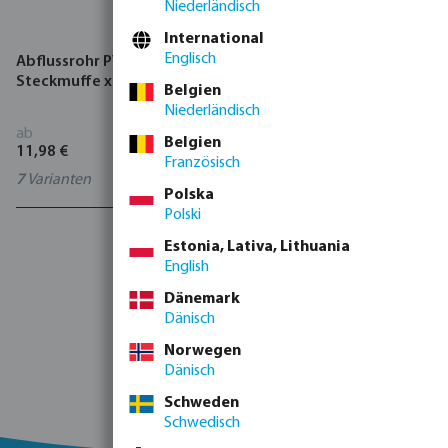
Niederländisch
International
Englisch
Abflussrohr PVC-U KOMO
Abflussrohr PVC-U KOMO
Steckmuffe x Glatt Grau
Glatt Grau
Belgien
Niederländisch
ab
ab
Belgien
11,98 €
11,99 €
Französisch
7
Varianten
3
Varianten
Polska
Polski
1 - 2 von 2 Ergebnissen
Estonia, Lativa, Lithuania
English
Dänemark
Dänisch
Norwegen
Dänisch
Schweden
Schwedisch