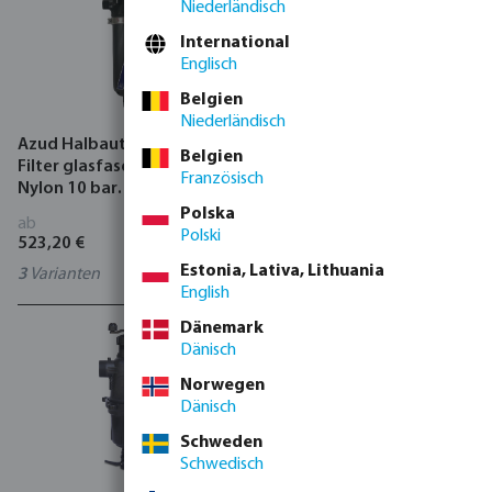
Niederländisch
International
Englisch
Belgien
Niederländisch
Azud Halbautomatischer
Amiad Halbautomatischer
Belgien
Filter glasfaserverstärktes
Filter PP 10 bar
Französisch
Nylon 10 bar
Außengewinde Schwarz
Außengewinde Schwarz
Typ Scanaway
Polska
ab
ab
Polski
523,20 €
839,53 €
Estonia, Lativa, Lithuania
3
Varianten
3
Varianten
English
Dänemark
Dänisch
Norwegen
Dänisch
Schweden
Schwedisch