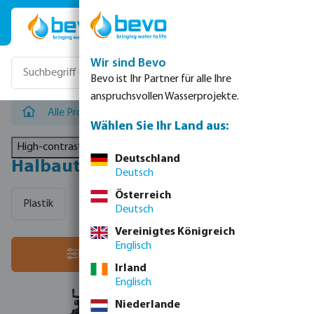
Zum Hauptinhalt springen
Wir sind Bevo
Bevo ist Ihr Partner für alle Ihre
anspruchsvollen Wasserprojekte.
Alle Produkte
/
Filtertechnik
/
Halbautomatische Meshfi
Wählen Sie Ihr Land aus:
High-contrast mode
Deutschland
Halbautomatische Meshfilter
Deutsch
Österreich
Plastik
Deutsch
Vereinigtes Königreich
Englisch
Sortiere nach:
Filter
Irland
Englisch
Niederlande