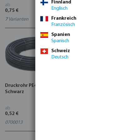
Finnland
ab
ab
Englisch
0,75 €
1,30 €
Frankreich
7
Varianten
0706082
Französisch
Spanien
Spanisch
Schweiz
Deutsch
Druckrohr PE40 Glatt
Druckrohr PE100 10 bar
Schwarz
Glatt Schwarz/Grün
ab
ab
0,52 €
1,21 €
0700013
2
Varianten