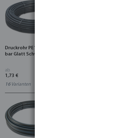
Druckrohr PE100 DVGW 10
Druckrohr PE80 DVGW 8 bar
bar Glatt Schwarz
Glatt Schwarz
ab
ab
1,73 €
1,43 €
16
Varianten
0700110