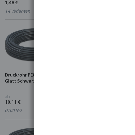
1,46 €
2,48 €
14
Varianten
10
Varianten
Druckrohr PE80 12,5 bar
Druckrohr PE40 4 bar Glatt
Glatt Schwarz/Braun
Weiß
ab
ab
10,11 €
0,77 €
0700162
7
Varianten