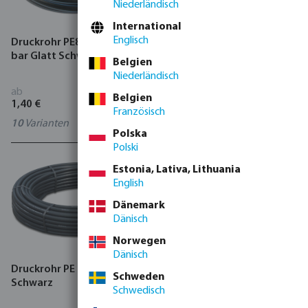
Niederländisch
International
Englisch
Druckrohr PE80 DVGW 12,5
Rohr PE 6 bar Glatt Schwarz
bar Glatt Schwarz/Blau
Belgien
Niederländisch
ab
ab
Belgien
1,40 €
0,67 €
Französisch
10
Varianten
0700576
Polska
Polski
Estonia, Lativa, Lithuania
English
Dänemark
Dänisch
Norwegen
Dänisch
Druckrohr PE 6 bar Glatt
Druckrohr PE100 DVGW 16
Schweden
Schwarz
bar Glatt Schwarz/Blau
Schwedisch