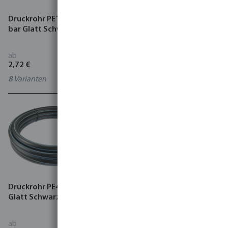
Druckrohr PE100 KIWA 10
Druckrohr PE100 KIWA 16
bar Glatt Schwarz/Blau
bar Glatt Schwarz/Blau
ab
ab
2,72 €
1,52 €
8
Varianten
14
Varianten
Druckrohr PE40 KIWA 6 bar
Druckrohr PE100 8 bar
Glatt Schwarz/Blau
Glatt Schwarz
ab
ab