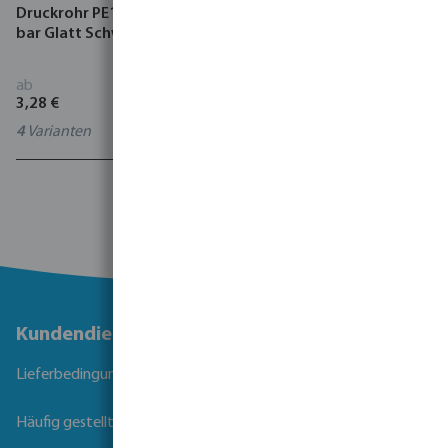
Druckrohr PE100 GASTEC 8
bar Glatt Schwarz/Gelb
ab
3,28 €
4
Varianten
1 - 17 von 17 Ergebnissen
Kundendienst
Lieferbedingungen
Häufig gestellte Fragen