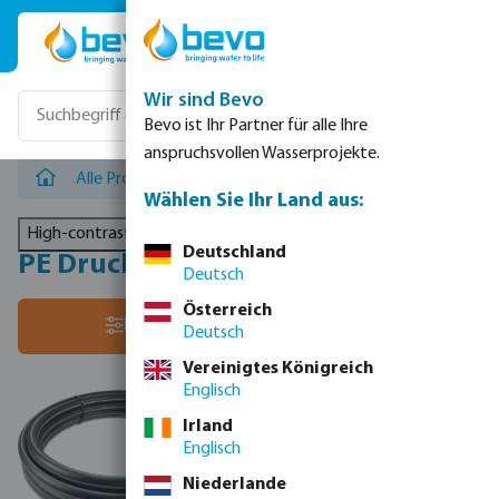
Zum Hauptinhalt springen
Wir sind Bevo
Bevo ist Ihr Partner für alle Ihre
anspruchsvollen Wasserprojekte.
Alle Produkte
/
PE Rohre & Klemmverbinder
/
PE Druckr
Wählen Sie Ihr Land aus:
High-contrast mode
Deutschland
PE Druckrohre - Rollen
Deutsch
Österreich
Sortiere nach:
Filter
Deutsch
Vereinigtes Königreich
Englisch
Irland
Englisch
Niederlande