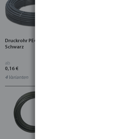
Druckrohr PE40 4 bar Glatt
Druckrohr PE80 DVGW 12,5
Schwarz
bar Glatt Schwarz/Blau
ab
ab
0,16 €
1,35 €
4
Varianten
6
Varianten