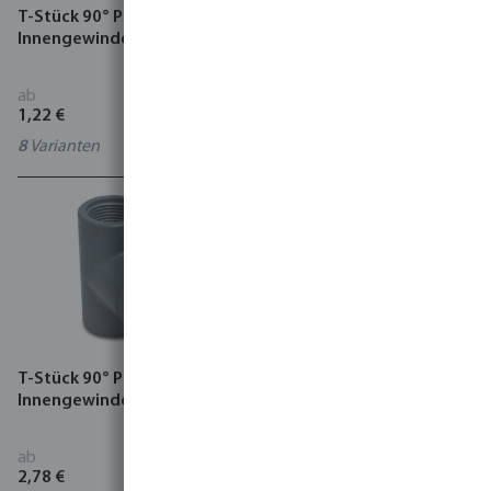
T-Stück 90° PP
Winkel 90° PP 10 bar
Innengewinde Schwarz
Innengewinde Schwarz
ab
ab
1,22 €
0,86 €
8
Varianten
9
Varianten
T-Stück 90° PP 10 bar
Kappe PP 10 bar
Innengewinde Grau
Innengewinde Schwarz
ab
ab
2,78 €
0,19 €