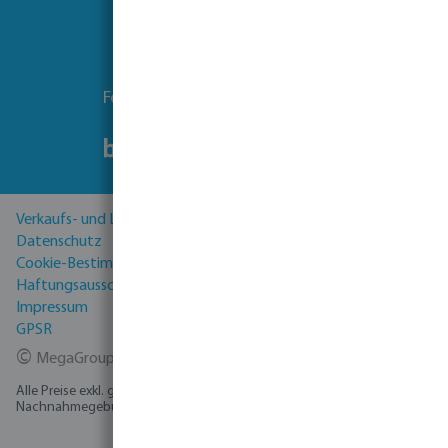
Folgen Sie uns
Verkaufs- und Lieferbedingungen
Datenschutz
Cookie-Bestimmungen
Haftungsausschluss
Impressum
GPSR
©
MegaGroup Trade 2026
Alle Preise exkl. gesetzl. Mehrwertsteuer zzgl.
Versandkosten
und ggf.
Nachnahmegebühren, wenn nicht anders angegeben.