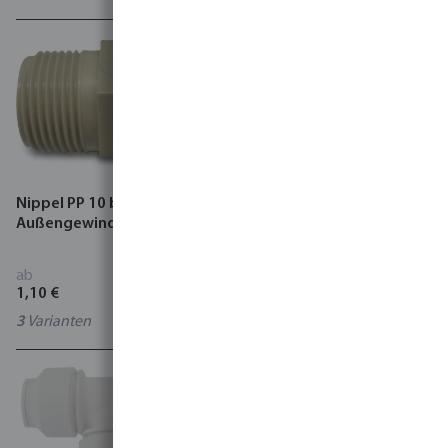
Nippel PP 10 bar
Speedfit Reduzier T-Stück
Außengewinde Beige
90° POM DVGW/KIWA/WRAS
10 bar Einsteck Weiß
ab
ab
1,10 €
10,95 €
3
Varianten
3
Varianten