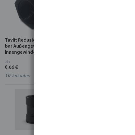
Tavlit Reduzierstück PP 10
Tavlit Kappe PP 10 bar
bar Außengewinde x
Innengewinde Typ Self Seal
Innengewinde Typ Self Seal
ab
ab
0,66 €
0,50 €
10
Varianten
6
Varianten