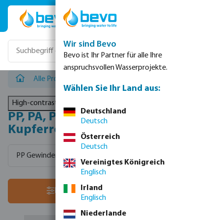
Zum Hauptinhalt springen
Wir sind Bevo
Bevo ist Ihr Partner für alle Ihre
anspruchsvollen Wasserprojekte.
Alle Produkte
/
PP, PA, PE-X, PE-RT, Kupferrohrbasierte 
Wählen Sie Ihr Land aus:
High-contrast mode
Deutschland
PP, PA, PE-X, PE-RT,
Deutsch
Kupferrohrbasierte Systeme
Österreich
Deutsch
PP Gewinderohr
Gummi Fittings
Verbundrohr
Kle
Vereinigtes Königreich
Englisch
Irland
Sortiere nach:
Filter
Englisch
Niederlande