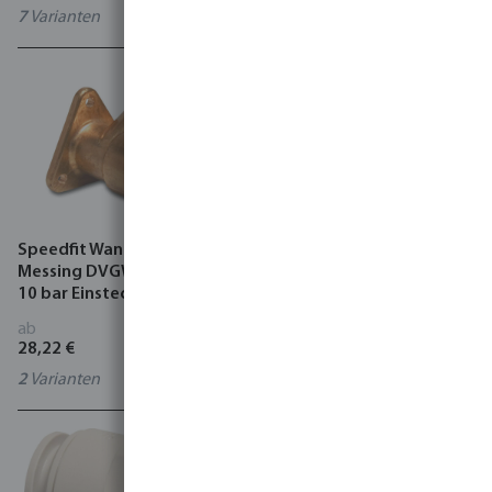
7
Varianten
6
Varianten
Speedfit Wandwinkel 90°
Push-in
Messing DVGW/KIWA/WRAS
Schottverschraubung PP 4
10 bar Einsteck x
bar Außengewinde
Innengewinde
Schwarz
ab
ab
28,22 €
9,96 €
2
Varianten
6
Varianten