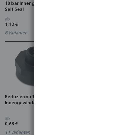
10 bar Innengewinde Typ
Außengewinde Schwarz
Self Seal
ab
ab
1,12 €
0,24 €
6
Varianten
13
Varianten
Reduziermuffe PP
Winkel 90° PP 10 bar
Innengewinde Schwarz
Innengewinde Grau
ab
ab
0,68 €
6,62 €
11
Varianten
3
Varianten