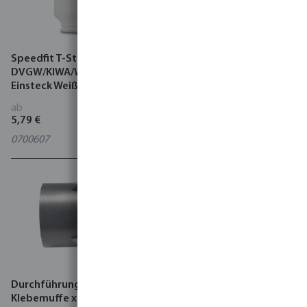
Speedfit T-Stück 90° POM
Tavlit Swivel T-Stück 90° PP
DVGW/KIWA/WRAS 10 bar
10 bar Innengewinde
Einsteck Weiß
ab
ab
5,79 €
4,93 €
0700607
7033542
Durchführung ABS
Profec Durchführung PP 10
Klebemuffe x
bar Außengewinde