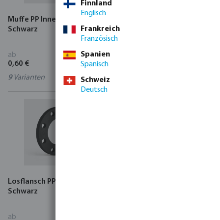
Finnland
Englisch
Muffe PP Innengewinde
Profec Anbohrschelle PP 6
Frankreich
Schwarz
bar Schelle x Innengewinde
Französisch
Schwarz
Spanien
ab
ab
0,60 €
15,17 €
Spanisch
9
Varianten
36
Varianten
Schweiz
Deutsch
Losflansch PP/Stahl 16 bar
Nippel PP Außengewinde
Schwarz
Schwarz
ab
ab