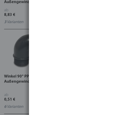
Außengewinde Schwarz
Schwarz
ab
ab
8,83 €
2,22 €
3
Varianten
0110065
Winkel 90° PP 10 bar
Stopfen PP 10 bar
Außengewinde Schwarz
Außengewinde Schwarz
ab
ab
0,51 €
0,20 €
6
Varianten
9
Varianten