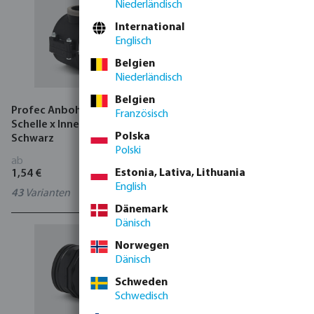
Niederländisch
International
Englisch
Belgien
Niederländisch
Belgien
Profec Anbohrschelle PP
Speedfit
Französisch
Schelle x Innengewinde
Übergangsadapter POM
Polska
Schwarz
DVGW/KIWA/WRAS 10 bar
Polski
Einsteck x Innengewinde
ab
ab
Weiß
Estonia, Lativa, Lithuania
1,54 €
4,10 €
English
43
Varianten
3
Varianten
Dänemark
Dänisch
Norwegen
Dänisch
Schweden
Schwedisch