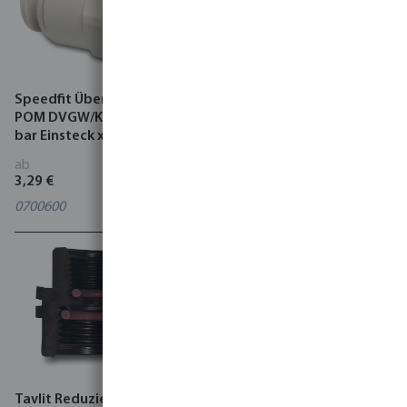
Speedfit Übergangsnippel
Winkel 90° PP 10 bar
POM DVGW/KIWA/WRAS 10
Innengewinde x
bar Einsteck x
Außengewinde Schwarz
Außengewinde Grau
ab
ab
3,29 €
1,02 €
0700600
4
Varianten
Tavlit Reduzierkupplung PP
Reduziernippel PP