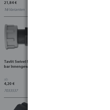
21,84 €
0,19 €
16
Varianten
8
Varianten
Tavlit Swivel Muffe PP 10
Reduzierstück PP
bar Innengewinde
Außengewinde x
Innengewinde Schwarz
ab
ab
4,20 €
0,46 €
7033537
21
Varianten