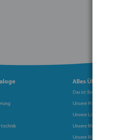
aloge
Alles Über Bevo
Das ist Bevo
erung
Unsere Produkte
Unsere Lösungen
rtechnik
Unsere Marken
Unsere Märkte