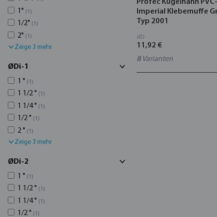
Profec Kugelhahn PVC
1"
Imperial Klebemuffe G
(1)
Typ 2001
1/2"
(1)
2"
ab
(1)
11,92 €
Zeige 3 mehr
8
Varianten
ØDi-1
1 "
(1)
1 1/2 "
(1)
1 1/4 "
(1)
1/2 "
(1)
2 "
(1)
Zeige 3 mehr
ØDi-2
1 "
(1)
1 1/2 "
(1)
1 1/4 "
(1)
1/2 "
(1)