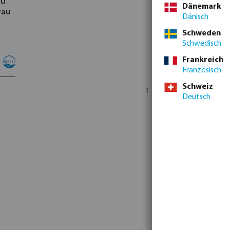
-U
Dänemark
rau
Dänisch
Schweden
Schwedisch
Frankreich
Französisch
Schweiz
1 - 1 von 1 Ergebnissen
Deutsch