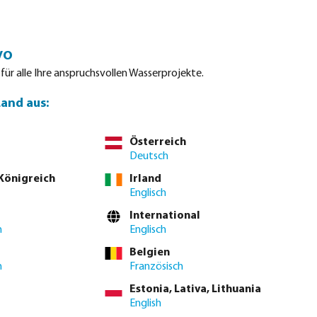
Einloggen
Warenkorb
vo
tdatenblätter
Waterpoints
Service
Kontakt
 für alle Ihre anspruchsvollen Wasserprojekte.
Land aus:
Österreich
Deutsch
Sortiere nach:
 Königreich
Irland
Englisch
International
h
Englisch
Belgien
h
Französisch
Estonia, Lativa, Lithuania
English