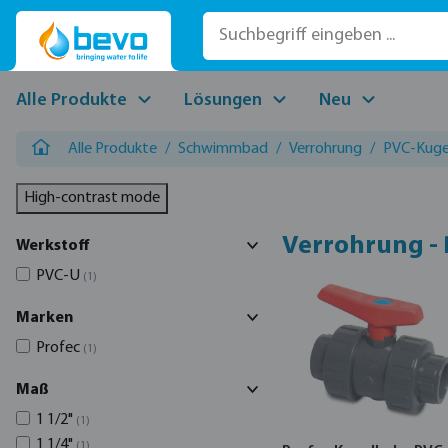
 Hauptinhalt springen
Zur Suche springen
Zur Hauptnavigation springen
Alle Produkte
Lösungen
Neu
Alle Produkte
/
Schwimmbad
/
Verrohrung
/
PVC-Kugel
High-contrast mode
Verrohrung -
Werkstoff
PVC-U
(1)
Marken
Profec
(1)
Maß
1 1/2"
(1)
1 1/4"
(1)