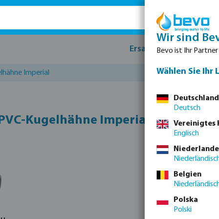
Wir sind Be
Ersatzteile
Produk
Bevo ist Ihr Partner
Wählen Sie Ihr 
hähne Imperial
Deutschland
Deutsch
 PVC-Kugelhähne Imperial
Vereinigtes
Englisch
Niederlande
Niederländisc
Belgien
Niederländisc
Polska
Polski